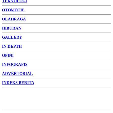
TEKNOLOGI
OTOMOTIF
OLAHRAGA
HIBURAN
GALLERY
IN DEPTH
OPINI
INFOGRAFIS
ADVERTORIAL
INDEKS BERITA
ADVERTORIAL
FOTO
VIDEO
PESONA JAMBI
PESONA
INDONESIA
PESONA DUNIA
CAKRAWALA
HEALTH
PROPERTY
LIFESTYLE
ENTREPRENEURSHIP