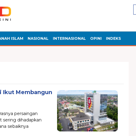
ANAH ISLAM
NASIONAL
INTERNASIONAL
OPINI
INDEKS
ti Ikut Membangun
rasnya persaingan
at sering dihadapkan
ana sebaiknya