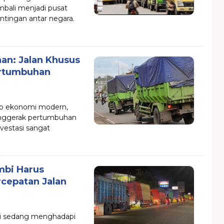
bali menjadi pusat
tingan antar negara.
han: Jalan Khusus
ertumbuhan
kap ekonomi modern,
enggerak pertumbuhan
nvestasi sangat
ambi Harus
rcepatan Jalan
ini sedang menghadapi