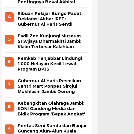
Pentingnya Bekal Akhirat
Ribuan Pelajar Bungo Padati
4
Deklarasi Akbar IRET:
Gubernur Al Haris Sentil
Bahaya Judi Online dan
Radikalisme
Fadli Zon Kunjungi Museum
5
Sriwijaya Dharmakirti Jambi:
Klaim Terbesar Kalahkan
Borobudur dan Prambanan
Pemkab Tanjabbar Lindungi
6
1.000 Nelayan Kecil Lewat
Program BPJS
Ketenagakerjaan
Gubernur Al Haris Resmikan
7
Santri Mart Ponpes Sirojul
Mukhlasin Jambi: Dorong
Kemandirian Ekonomi
Pesantren
Kebangkitan Olahraga Jambi:
8
KONI Gandeng Media dan
Bidik Program 'Bapak Angkat'
Korporasi
Pentas Seni Sunda dan Banjar
9
Guncang Alun-Alun Kuala