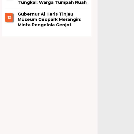
Tungkal: Warga Tumpah Ruah
Nikmati Kuliner Gratis
Gubernur Al Haris Tinjau
1 0
Museum Geopark Merangin:
Minta Pengelola Genjot
Inovasi dan Tambah Koleksi