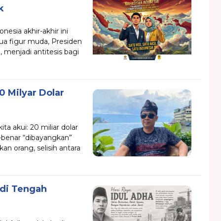
k
nesia akhir-akhir ini
ua figur muda, Presiden
menjadi antitesis bagi
 Milyar Dolar
ta akui: 20 miliar dolar
r-benar “dibayangkan”
an orang, selisih antara
 di Tengah