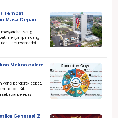
ar Tempat
un Masa Depan
k masyarakat yang
pat menyimpan uang.
 tidak lagi memadai
ukan Makna dalam
n yang bergerak cepat,
g monoton. Kita
 sebagai pelepas
tika Generasi Z