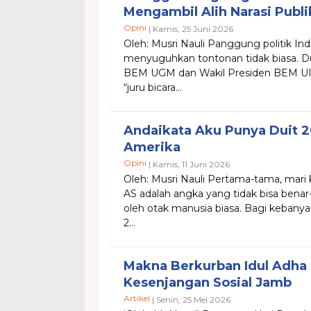
Mengambil Alih Narasi Publi
Opini
| Kamis, 25 Juni 2026
Oleh: Musri Nauli Panggung politik Indo
menyuguhkan tontonan tidak biasa. D
BEM UGM dan Wakil Presiden BEM UI, 
“juru bicara...
Andaikata Aku Punya Duit 20
Amerika
Opini
| Kamis, 11 Juni 2026
Oleh: Musri Nauli Pertama-tama, mari ki
AS adalah angka yang tidak bisa bena
oleh otak manusia biasa. Bagi kebanyak
2...
Makna Berkurban Idul Adha
Kesenjangan Sosial Jamb
Artikel
| Senin, 25 Mei 2026