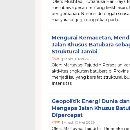
iOleh: Mukhtadi Putranusa Hari Raya Id
membawa pesan tentang keikhlasan, k
pengorbanan. Namun di tengah suasan
masyarakat juga diingatkan pada...
Mengurai Kemacetan, Mendo
Jalan Khusus Batubara sebag
Struktural Jambi
Opini
| Senin, 11 Mei 2026
Oleh: Martayadi Tajuddin Persoalan kem
aktivitas angkutan batubara di Provins
menjadi isu yang bersifat struktural, bu
Intensitas...
Geopolitik Energi Dunia da
Mengapa Jalan Khusus Batu
Dipercepat
Opini
| Ahad, 10 Mei 2026
Oleh: Martayadi Tajuddin Dinamika geop