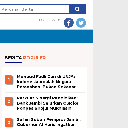
FOLLOW US :
BERITA
POPULER
Menbud Fadli Zon di UNJA:
1
Indonesia Adalah Negara
Peradaban, Bukan Sekadar
Nation State
Perkuat Sinergi Pendidikan:
2
Bank Jambi Salurkan CSR ke
Ponpes Sirojul Mukhlasin
Jambi
Safari Subuh Pemprov Jambi:
3
Gubernur Al Haris Ingatkan