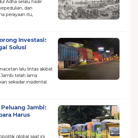
ul Adha selalu hadir
epedulian, dan
a perayaan itu,
rong Investasi:
ai Solusi
acetan lalu lintas akibat
i Jambi telah lama
kan sekadar insidental.
n Peluang Jambi:
bara Harus
olitik global saat ini