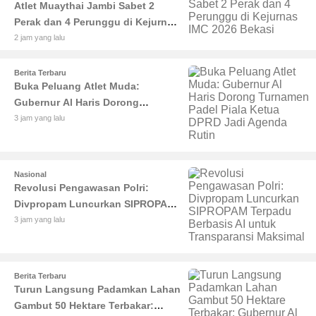
Atlet Muaythai Jambi Sabet 2
Perak dan 4 Perunggu di Kejurnas
IMC 2026 Bekasi
2 jam yang lalu
Berita Terbaru
Buka Peluang Atlet Muda:
Gubernur Al Haris Dorong
Turnamen Padel Piala Ketua DPRD
3 jam yang lalu
Jadi Agenda Rutin
Nasional
Revolusi Pengawasan Polri:
Divpropam Luncurkan SIPROPAM
Terpadu Berbasis AI untuk
3 jam yang lalu
Transparansi Maksimal
Berita Terbaru
Turun Langsung Padamkan Lahan
Gambut 50 Hektare Terbakar: