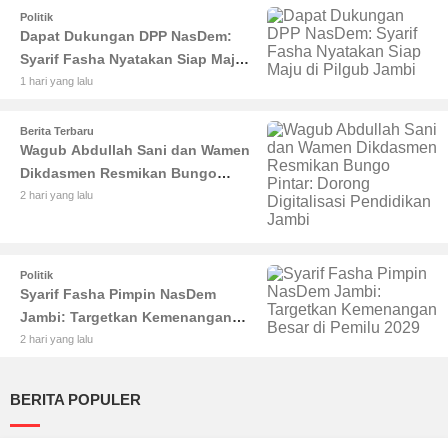
Politik
Dapat Dukungan DPP NasDem:
Syarif Fasha Nyatakan Siap Maju
di Pilgub Jambi
1 hari yang lalu
Berita Terbaru
Wagub Abdullah Sani dan Wamen
Dikdasmen Resmikan Bungo
Pintar: Dorong Digitalisasi
2 hari yang lalu
Pendidikan Jambi
Politik
Syarif Fasha Pimpin NasDem
Jambi: Targetkan Kemenangan
Besar di Pemilu 2029
2 hari yang lalu
BERITA POPULER