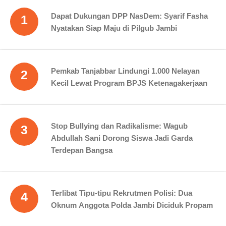
Dapat Dukungan DPP NasDem: Syarif Fasha
1
Nyatakan Siap Maju di Pilgub Jambi
Pemkab Tanjabbar Lindungi 1.000 Nelayan
2
Kecil Lewat Program BPJS Ketenagakerjaan
Stop Bullying dan Radikalisme: Wagub
3
Abdullah Sani Dorong Siswa Jadi Garda
Terdepan Bangsa
Terlibat Tipu-tipu Rekrutmen Polisi: Dua
4
Oknum Anggota Polda Jambi Diciduk Propam