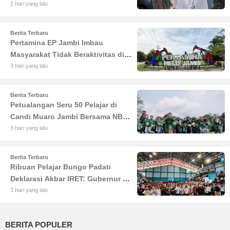
Haris Tekankan Sinergi
2 hari yang lalu
Pendidikan dan Infrastruktur
Berita Terbaru
Pertamina EP Jambi Imbau
Masyarakat Tidak Beraktivitas di
Atas Jalur Pipa Migas Demi
3 hari yang lalu
Keselamatan Bersama
Berita Terbaru
Petualangan Seru 50 Pelajar di
Candi Muaro Jambi Bersama NBT
Coal Group
3 hari yang lalu
Berita Terbaru
Ribuan Pelajar Bungo Padati
Deklarasi Akbar IRET: Gubernur Al
Haris Sentil Bahaya Judi Online
3 hari yang lalu
dan Radikalisme
BERITA POPULER