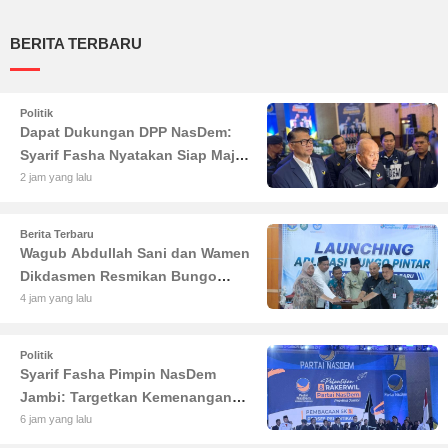
BERITA TERBARU
Politik
Dapat Dukungan DPP NasDem:
Syarif Fasha Nyatakan Siap Maju
di Pilgub Jambi
2 jam yang lalu
Berita Terbaru
Wagub Abdullah Sani dan Wamen
Dikdasmen Resmikan Bungo
Pintar: Dorong Digitalisasi
4 jam yang lalu
Pendidikan Jambi
Politik
Syarif Fasha Pimpin NasDem
Jambi: Targetkan Kemenangan
Besar di Pemilu 2029
6 jam yang lalu