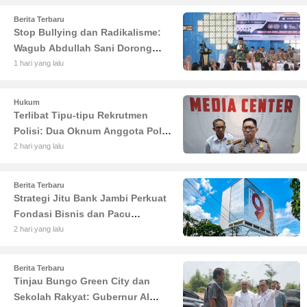
Berita Terbaru
Stop Bullying dan Radikalisme:
Wagub Abdullah Sani Dorong
Siswa Jadi Garda Terdepan
1 hari yang lalu
Bangsa
Hukum
Terlibat Tipu-tipu Rekrutmen
Polisi: Dua Oknum Anggota Polda
Jambi Diciduk Propam
2 hari yang lalu
Berita Terbaru
Strategi Jitu Bank Jambi Perkuat
Fondasi Bisnis dan Pacu
Pertumbuhan Ekonomi Jambi
2 hari yang lalu
Berita Terbaru
Tinjau Bungo Green City dan
Sekolah Rakyat: Gubernur Al