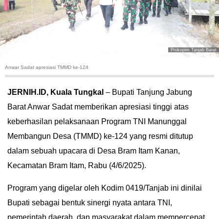
HUKUM
KRIMINAL
Prokopim Tanjab Barat
KHAZANAH
Anwar Sadat apresiasi TMMD ke-124
LEISUR
JERNIH.ID, Kuala Tungkal
– Bupati Tanjung Jabung
Barat Anwar Sadat memberikan apresiasi tinggi atas
TEKNOLOGI
keberhasilan pelaksanaan Program TNI Manunggal
OTOMOTIF
Membangun Desa (TMMD) ke-124 yang resmi ditutup
dalam sebuah upacara di Desa Bram Itam Kanan,
OLAHRAGA
Kecamatan Bram Itam, Rabu (4/6/2025).
HIBURAN
Program yang digelar oleh Kodim 0419/Tanjab ini dinilai
Bupati sebagai bentuk sinergi nyata antara TNI,
GALLERY
pemerintah daerah, dan masyarakat dalam mempercepat