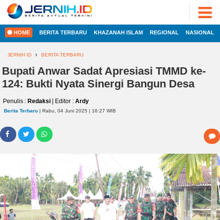
ADVERTORIAL
©
2022
FOTO
JERNIH.ID
HOME
BERITA TERBARU
KHAZANAH ISLAM
REGIONAL
NASIONAL
•
VIDEO
Developed
by
JERNIH ID
BERITA TERBARU
PESONA
JAMBI
Bupati Anwar Sadat Apresiasi TMMD ke-
HOME
124: Bukti Nyata Sinergi Bangun Desa
PESONA
INDONESIA
Penulis :
Redaksi
| Editor :
Ardy
REGIONAL
PESONA
Berita Terbaru
| Rabu, 04 Juni 2025 | 16:27 WIB
DUNIA
NASIONAL
CAKRAWALA
HEALTH
INTERNASIONAL
PROPERTY
EKOBIS
LIFESTYLE
ENTREPRENEURSHIP
POLITIK