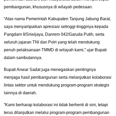
pembangunan, khususnya di wilayah pedesaan.
IN
DEPTH
“Atas nama Pemerintah Kabupaten Tanjung Jabung Barat,
OPINI
saya menyampaikan apresiasi setinggi-tingginya kepada
Pangdam II/Sriwijaya, Danrem 042/Garuda Putih, serta
INFOGRAFIS
seluruh jajaran TNI dan Polri yang telah mendukung
penuh pelaksanaan TMMD di wilayah kami,” ujar Bupati
ADVERTORIAL
dalam sambutannya.
INDEKS
Bupati Anwar Sadat juga menegaskan pentingnya
BERITA
menjaga hasil pembangunan serta melanjutkan kolaborasi
lintas sektor untuk mendukung program-program strategis
lainnya di daerah.
“Kami berharap kolaborasi ini tidak berhenti di sini, tetapi
terus dilanjutkan melalui program-program pembangunan