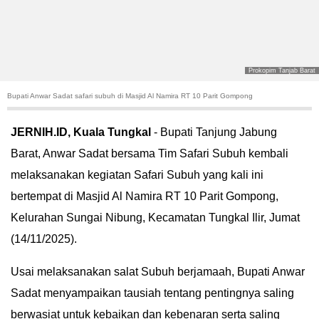
POLITIK
HUKUM
Prokopim Tanjab Barat
KRIMINAL
Bupati Anwar Sadat safari subuh di Masjid Al Namira RT 10 Parit Gompong
KHAZANAH
JERNIH.ID, Kuala Tungkal
- Bupati Tanjung Jabung
Barat, Anwar Sadat bersama Tim Safari Subuh kembali
LEISUR
melaksanakan kegiatan Safari Subuh yang kali ini
TEKNOLOGI
bertempat di Masjid Al Namira RT 10 Parit Gompong,
Kelurahan Sungai Nibung, Kecamatan Tungkal Ilir, Jumat
OTOMOTIF
(14/11/2025).
OLAHRAGA
Usai melaksanakan salat Subuh berjamaah, Bupati Anwar
Sadat menyampaikan tausiah tentang pentingnya saling
HIBURAN
berwasiat untuk kebaikan dan kebenaran serta saling