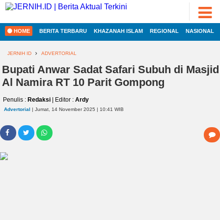
ADVERTORIAL
©
2022
FOTO
JERNIH.ID
HOME
BERITA TERBARU
KHAZANAH ISLAM
REGIONAL
NASIONAL
•
VIDEO
Developed
by
JERNIH ID
ADVERTORIAL
PESONA
Bupati Anwar Sadat Safari Subuh di Masjid
JAMBI
Al Namira RT 10 Parit Gompong
PESONA
INDONESIA
Penulis :
Redaksi
| Editor :
Ardy
HOME
PESONA
Advertorial
| Jumat, 14 November 2025 | 10:41 WIB
DUNIA
REGIONAL
CAKRAWALA
HEALTH
NASIONAL
PROPERTY
INTERNASIONAL
LIFESTYLE
ENTREPRENEURSHIP
EKOBIS