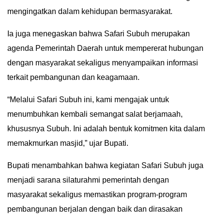
mengingatkan dalam kehidupan bermasyarakat.
GALLERY
Ia juga menegaskan bahwa Safari Subuh merupakan
IN
DEPTH
agenda Pemerintah Daerah untuk mempererat hubungan
dengan masyarakat sekaligus menyampaikan informasi
OPINI
terkait pembangunan dan keagamaan.
INFOGRAFIS
“Melalui Safari Subuh ini, kami mengajak untuk
menumbuhkan kembali semangat salat berjamaah,
ADVERTORIAL
khususnya Subuh. Ini adalah bentuk komitmen kita dalam
memakmurkan masjid,” ujar Bupati.
INDEKS
BERITA
Bupati menambahkan bahwa kegiatan Safari Subuh juga
menjadi sarana silaturahmi pemerintah dengan
masyarakat sekaligus memastikan program-program
pembangunan berjalan dengan baik dan dirasakan