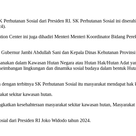
SK Perhutanan Sosial dari Presiden RI. SK Perhutanan Sosial ini dise
4).
ntion Center ini juga dihadiri Menteri Menteri Koordinator Bidang Per
akil Gubernur Jambi Abdullah Sani dan Kepala Dinas Kehutanan Provins
ilaksanakan dalam Kawasan Hutan Negara atau Hutan Hak/Hutan Adat y
keseimbangan lingkungan dan dinamika sosial budaya dalam bentuk H
dengan terbitnya SK Perhutanan Sosial itu masyarakat mendapat hak 
akat sekitar kawasan hutan.
gkatkan kesehahteraan masyarakat sekitar kawasan hutan, Masyarakat 
sial dari Presiden RI Joko Widodo tahun 2024.