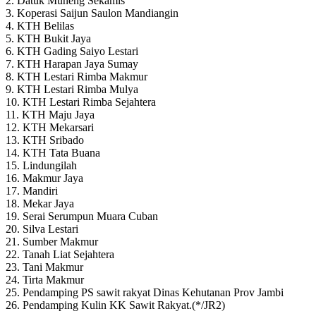
2. Datuk Muneng Sekamis
3. Koperasi Saijun Saulon Mandiangin
4. KTH Belilas
5. KTH Bukit Jaya
6. KTH Gading Saiyo Lestari
7. KTH Harapan Jaya Sumay
8. KTH Lestari Rimba Makmur
9. KTH Lestari Rimba Mulya
10. KTH Lestari Rimba Sejahtera
11. KTH Maju Jaya
12. KTH Mekarsari
13. KTH Sribado
14. KTH Tata Buana
15. Lindungilah
16. Makmur Jaya
17. Mandiri
18. Mekar Jaya
19. Serai Serumpun Muara Cuban
20. Silva Lestari
21. Sumber Makmur
22. Tanah Liat Sejahtera
23. Tani Makmur
24. Tirta Makmur
25. Pendamping PS sawit rakyat Dinas Kehutanan Prov Jambi
26. Pendamping Kulin KK Sawit Rakyat.(*/JR2)