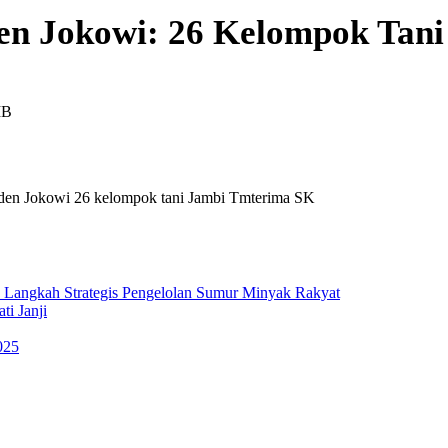
en Jokowi: 26 Kelompok Tan
IB
26 kelompok tani Jambi Tmterima SK
 Langkah Strategis Pengelolan Sumur Minyak Rakyat
i Janji
025