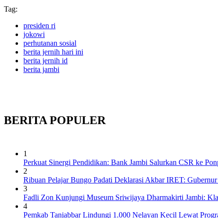
Tag:
presiden ri
jokowi
perhutanan sosial
berita jernih hari ini
berita jernih id
berita jambi
BERITA
POPULER
1
Perkuat Sinergi Pendidikan: Bank Jambi Salurkan CSR ke Pon
2
Ribuan Pelajar Bungo Padati Deklarasi Akbar IRET: Gubernur 
3
Fadli Zon Kunjungi Museum Sriwijaya Dharmakirti Jambi: Kl
4
Pemkab Tanjabbar Lindungi 1.000 Nelayan Kecil Lewat Prog