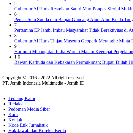
5
Gubernur Al Haris Resmikan Santri Mart Ponpes Sirojul Muk
6
Pentas Seni Sunda dan Banjar Guncang Alun-Alun Kuala Tung
7
Pertamina EP Jambi Imbau Masyarakat Tidak Beraktivitas di 
8
Gubernur Al Haris Tinjau Museum Geopark Merangin: Minta P
9
Harmoni Minang dan India Warnai Malam Keempat Pergelaran
1 0
Rawan Karhutla dan Kebakaran Permukiman: Bupati Dillah H
Copyright © 2016 - 2022 All right reserved
PT. Jernih Indonesia Multimedia - Jernih.ID
Tentang Kami
Redaksi
Pedoman Media Siber
Karir
Kontak
Kode Etik Jurnalistik
Hak Jawab dan Koreksi Berita