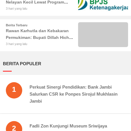
Nelayan Kecil Lewat Program
BPJS Ketenagakerjaan
3 hari yang lalu
Berita Terbaru
Rawan Karhutla dan Kebakaran
Permukiman: Bupati Dillah Hich
Larang Camat Tinggalkan Wilayah
3 hari yang lalu
BERITA POPULER
Perkuat Sinergi Pendidikan: Bank Jambi
1
Salurkan CSR ke Ponpes Sirojul Mukhlasin
Jambi
Fadli Zon Kunjungi Museum Sriwijaya
2