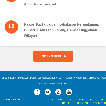
Alun Kuala Tungkal
Rawan Karhutla dan Kebakaran Permukiman:
10
Bupati Dillah Hich Larang Camat Tinggalkan
Wilayah
INDEKS BERITA
Tentang Kami
•
Redaksi
•
Pedoman Media Siber
•
Karir
•
Kontak
•
Kode Etik Jurnalistik
•
Hak
Jawab dan Koreksi Berita
JERNIH.ID - Berita Aktual Terkini | Terverifikasi di Dewan Pers | © All Rights Reserved |
2016 - 2025 |
STOP BULLYING DAN RADIKALI