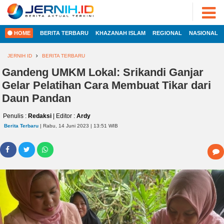
ADVERTORIAL
©
2022
FOTO
JERNIH.ID
HOME
BERITA TERBARU
KHAZANAH ISLAM
REGIONAL
NASIONAL
•
VIDEO
Developed
by
JERNIH ID
BERITA TERBARU
PESONA
JAMBI
Gandeng UMKM Lokal: Srikandi Ganjar
HOME
Gelar Pelatihan Cara Membuat Tikar dari
PESONA
INDONESIA
Daun Pandan
REGIONAL
PESONA
Penulis :
Redaksi
| Editor :
Ardy
DUNIA
Berita Terbaru
| Rabu, 14 Juni 2023 | 13:51 WIB
NASIONAL
CAKRAWALA
HEALTH
INTERNASIONAL
PROPERTY
EKOBIS
LIFESTYLE
ENTREPRENEURSHIP
POLITIK