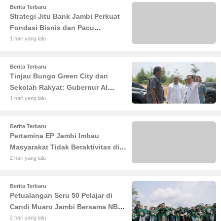
Berita Terbaru
Strategi Jitu Bank Jambi Perkuat
Fondasi Bisnis dan Pacu
Pertumbuhan Ekonomi Jambi
1 hari yang lalu
Berita Terbaru
Tinjau Bungo Green City dan
Sekolah Rakyat: Gubernur Al
Haris Tekankan Sinergi
1 hari yang lalu
Pendidikan dan Infrastruktur
Berita Terbaru
Pertamina EP Jambi Imbau
Masyarakat Tidak Beraktivitas di
Atas Jalur Pipa Migas Demi
2 hari yang lalu
Keselamatan Bersama
Berita Terbaru
Petualangan Seru 50 Pelajar di
Candi Muaro Jambi Bersama NBT
Coal Group
2 hari yang lalu