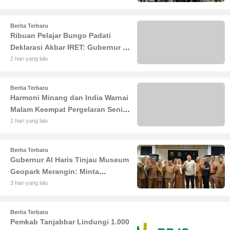
Berita Terbaru
Ribuan Pelajar Bungo Padati
Deklarasi Akbar IRET: Gubernur Al
Haris Sentil Bahaya Judi Online
2 hari yang lalu
dan Radikalisme
Berita Terbaru
Harmoni Minang dan India Warnai
Malam Keempat Pergelaran Seni
Budaya di Alun-Alun Kuala
2 hari yang lalu
Tungkal
Berita Terbaru
Gubernur Al Haris Tinjau Museum
Geopark Merangin: Minta
Pengelola Genjot Inovasi dan
3 hari yang lalu
Tambah Koleksi
Berita Terbaru
Pemkab Tanjabbar Lindungi 1.000