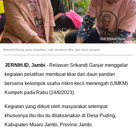
HUKUM
KRIMINAL
KHAZANAH
Dok Srikandi Ganjar Jambi
Srikandi Ganjar gelar pelatihan cara membuat tikar dari daun pandan
LEISUR
JERNIH.ID,
Jambi
- Relawan Srikandi Ganjar menggelar
TEKNOLOGI
kegiatan pelatihan membuat tikar dari daun pandan
bersama kelompok usaha mikro kecil menengah (UMKM)
OTOMOTIF
Kumpeh pada Rabu (14/6/2023).
OLAHRAGA
Kegiatan yang diikuti oleh masyarakat setempat
HIBURAN
khususnya ibu-ibu itu dilaksanakan di Desa Puding,
Kabupaten Muaro Jambi, Provinsi Jambi.
GALLERY