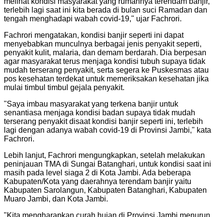
melihat kondisi masyarakat yang rumahnya terendam banjir,
terlebih lagi saat ini kita berada di bulan suci Ramadan dan
tengah menghadapi wabah covid-19," ujar Fachrori.
Fachrori mengatakan, kondisi banjir seperti ini dapat
menyebabkan munculnya berbagai jenis penyakit seperti,
penyakit kulit, malaria, dan demam berdarah. Dia berpesan
agar masyarakat terus menjaga kondisi tubuh supaya tidak
mudah terserang penyakit, serta segera ke Puskesmas atau
pos kesehatan terdekat untuk memeriksakan kesehatan jika
mulai timbul timbul gejala penyakit.
"Saya imbau masyarakat yang terkena banjir untuk
senantiasa menjaga kondisi badan supaya tidak mudah
terserang penyakit disaat kondisi banjir seperti ini, terlebih
lagi dengan adanya wabah covid-19 di Provinsi Jambi," kata
Fachrori.
Lebih lanjut, Fachrori mengungkapkan, setelah melakukan
peninjauan TMA di Sungai Batanghari, untuk kondisi saat ini
masih pada level siaga 2 di Kota Jambi. Ada beberapa
Kabupaten/Kota yang daerahnya terendam banjir yaitu
Kabupaten Sarolangun, Kabupaten Batanghari, Kabupaten
Muaro Jambi, dan Kota Jambi.
"Kita mengharapkan curah hujan di Provinsi Jambi menurun,