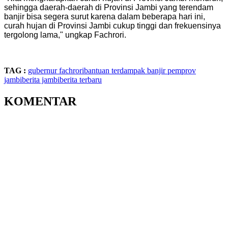
sehingga daerah-daerah di Provinsi Jambi yang terendam
banjir bisa segera surut karena dalam beberapa hari ini,
curah hujan di Provinsi Jambi cukup tinggi dan frekuensinya
tergolong lama," ungkap Fachrori.
TAG :
gubernur fachrori
bantuan terdampak banjir
pemprov
jambi
berita jambi
berita terbaru
KOMENTAR