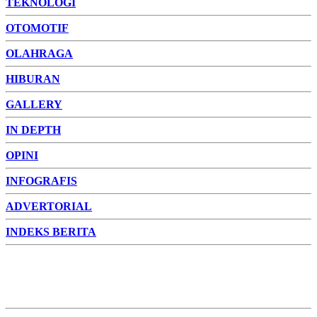
TEKNOLOGI
OTOMOTIF
OLAHRAGA
HIBURAN
GALLERY
IN DEPTH
OPINI
INFOGRAFIS
ADVERTORIAL
INDEKS BERITA
ADVERTORIAL
FOTO
VIDEO
PESONA JAMBI
PESONA
INDONESIA
PESONA DUNIA
CAKRAWALA
HEALTH
PROPERTY
LIFESTYLE
ENTREPRENEURSHIP