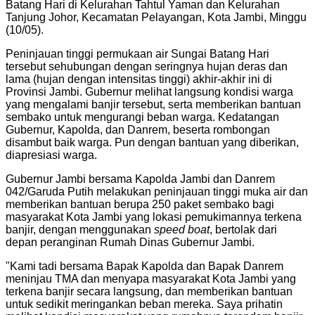
Batang Hari di Kelurahan Tahtul Yaman dan Kelurahan
Tanjung Johor, Kecamatan Pelayangan, Kota Jambi, Minggu
(10/05).
Peninjauan tinggi permukaan air Sungai Batang Hari
tersebut sehubungan dengan seringnya hujan deras dan
lama (hujan dengan intensitas tinggi) akhir-akhir ini di
Provinsi Jambi. Gubernur melihat langsung kondisi warga
yang mengalami banjir tersebut, serta memberikan bantuan
sembako untuk mengurangi beban warga. Kedatangan
Gubernur, Kapolda, dan Danrem, beserta rombongan
disambut baik warga. Pun dengan bantuan yang diberikan,
diapresiasi warga.
Gubernur Jambi bersama Kapolda Jambi dan Danrem
042/Garuda Putih melakukan peninjauan tinggi muka air dan
memberikan bantuan berupa 250 paket sembako bagi
masyarakat Kota Jambi yang lokasi pemukimannya terkena
banjir, dengan menggunakan
speed boat
, bertolak dari
depan peranginan Rumah Dinas Gubernur Jambi.
"Kami tadi bersama Bapak Kapolda dan Bapak Danrem
meninjau TMA dan menyapa masyarakat Kota Jambi yang
terkena banjir secara langsung, dan memberikan bantuan
untuk sedikit meringankan beban mereka. Saya prihatin