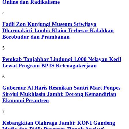
Online dan Radikalisme
4
Fadli Zon Kunjungi Museum Sriwijaya
Dharmakirti Jambi: Klaim Terbesar Kalahkan
Borobudur dan Prambanan
5
Pemkab Tanjabbar Lindungi 1.000 Nelayan Kecil
Lewat Program BPJS Ketenagakerjaan
6
Gubernur Al Haris Resmikan Santri Mart Ponpes
Sirojul Mukhlasin Jambi: Dorong Kemandirian
Ekonomi Pesantren
7
Kebangkitan Olahraga Jambi: KONI Gandeng