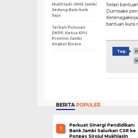
Mukhtadi: SMSI Jambi
Selain bantua
Sedang Baik-baik
Dumisake pen
Saja
Ketenagakerja
bantuan kursi 
Terkait Putusan
DKPP, Ketua KPU
Provinsi Jambi
Angkat Bicara
p
Tag:
b
BERITA
POPULER
Perkuat Sinergi Pendidikan:
1
Bank Jambi Salurkan CSR ke
Ponpes Sirojul Mukhlasin