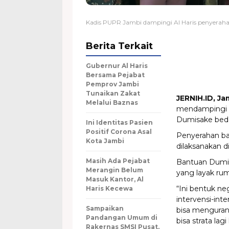
Kadis PUPR Jambi dampingi Al Haris penyerah
Berita Terkait
Gubernur Al Haris
Bersama Pejabat
Pemprov Jambi
Tunaikan Zakat
JERNIH.ID, Ja
Melalui Baznas
mendampingi G
Dumisake beda
Ini Identitas Pasien
Positif Corona Asal
Penyerahan ba
Kota Jambi
dilaksanakan d
Masih Ada Pejabat
Bantuan Dumis
Merangin Belum
yang layak ru
Masuk Kantor, Al
“Ini bentuk n
Haris Kecewa
intervensi-int
Sampaikan
bisa menguran
Pandangan Umum di
bisa strata lag
Rakernas SMSI Pusat,