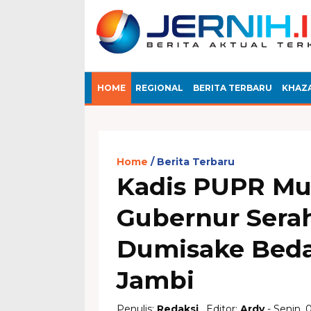
HOME
REGIONAL
BERITA TERBARU
KHAZ
Home
Berita Terbaru
Kadis PUPR Mu
Gubernur Sera
Dumisake Beda
Jambi
Penulis:
Redaksi
, Editor:
Ardy
- Senin, 