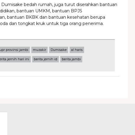
n Dumisake bedah rumah, juga turut diserahkan bantuan
didikan, bantuan UMKM, bantuan BPJS
an, bantuan BKBK dan bantuan kesehatan berupa
roda dan tongkat kruk untuk tiga orang penerima.
upr provinsi jambi
muzakir
Dumisake
al haris
erita jernih hari ini
berita jernih id
berita jambi