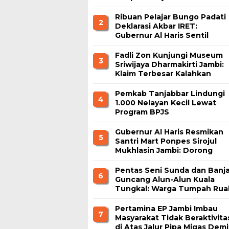
Jambi
Ribuan Pelajar Bungo Padati
2
Deklarasi Akbar IRET:
Gubernur Al Haris Sentil
Bahaya Judi Online dan
Radikalisme
Fadli Zon Kunjungi Museum
3
Sriwijaya Dharmakirti Jambi:
Klaim Terbesar Kalahkan
Borobudur dan Prambanan
Pemkab Tanjabbar Lindungi
4
1.000 Nelayan Kecil Lewat
Program BPJS
Ketenagakerjaan
Gubernur Al Haris Resmikan
5
Santri Mart Ponpes Sirojul
Mukhlasin Jambi: Dorong
Kemandirian Ekonomi
Pesantren
Pentas Seni Sunda dan Banja
6
Guncang Alun-Alun Kuala
Tungkal: Warga Tumpah Rua
Nikmati Kuliner Gratis
Pertamina EP Jambi Imbau
7
Masyarakat Tidak Beraktivita
di Atas Jalur Pipa Migas Demi