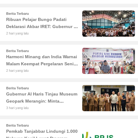
Berita Terbaru
Ribuan Pelajar Bungo Padati
Deklarasi Akbar IRET: Gubernur Al
Haris Sentil Bahaya Judi Online
2 hari yang lalu
dan Radikalisme
Berita Terbaru
Harmoni Minang dan India Warnai
Malam Keempat Pergelaran Seni
Budaya di Alun-Alun Kuala
2 hari yang lalu
Tungkal
Berita Terbaru
Gubernur Al Haris Tinjau Museum
Geopark Merangin: Minta
Pengelola Genjot Inovasi dan
3 hari yang lalu
Tambah Koleksi
Berita Terbaru
Pemkab Tanjabbar Lindungi 1.000