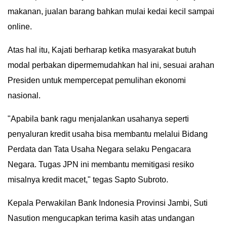
makanan, jualan barang bahkan mulai kedai kecil sampai
IN
DEPTH
online.
Atas hal itu, Kajati berharap ketika masyarakat butuh
OPINI
modal perbakan dipermemudahkan hal ini, sesuai arahan
INFOGRAFIS
Presiden untuk mempercepat pemulihan ekonomi
nasional.
ADVERTORIAL
"Apabila bank ragu menjalankan usahanya seperti
INDEKS
penyaluran kredit usaha bisa membantu melalui Bidang
BERITA
Perdata dan Tata Usaha Negara selaku Pengacara
Negara. Tugas JPN ini membantu memitigasi resiko
misalnya kredit macet," tegas Sapto Subroto.
Kepala Perwakilan Bank Indonesia Provinsi Jambi, Suti
Nasution mengucapkan terima kasih atas undangan