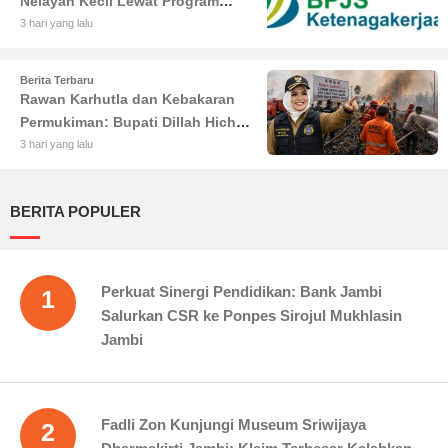
Nelayan Kecil Lewat Program
BPJS Ketenagakerjaan
3 hari yang lalu
Berita Terbaru
Rawan Karhutla dan Kebakaran
Permukiman: Bupati Dillah Hich
Larang Camat Tinggalkan Wilayah
3 hari yang lalu
BERITA POPULER
Perkuat Sinergi Pendidikan: Bank Jambi
1
Salurkan CSR ke Ponpes Sirojul Mukhlasin
Jambi
Fadli Zon Kunjungi Museum Sriwijaya
2