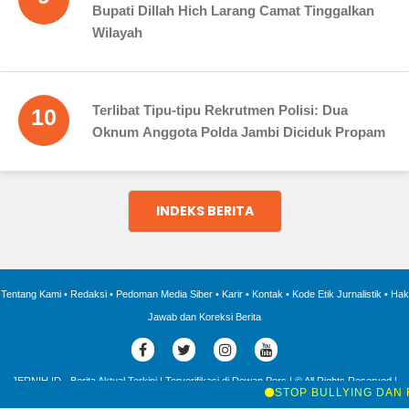
Bupati Dillah Hich Larang Camat Tinggalkan
Wilayah
Terlibat Tipu-tipu Rekrutmen Polisi: Dua
10
Oknum Anggota Polda Jambi Diciduk Propam
INDEKS BERITA
Tentang Kami
•
Redaksi
•
Pedoman Media Siber
•
Karir
•
Kontak
•
Kode Etik Jurnalistik
•
Hak
Jawab dan Koreksi Berita
JERNIH.ID - Berita Aktual Terkini | Terverifikasi di Dewan Pers | © All Rights Reserved |
2016 - 2025 |
STOP BULLYING DAN RADI