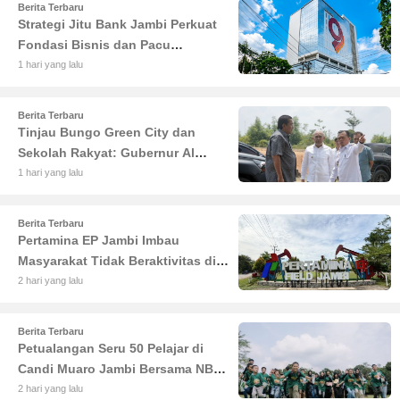
Berita Terbaru
Strategi Jitu Bank Jambi Perkuat
Fondasi Bisnis dan Pacu
Pertumbuhan Ekonomi Jambi
1 hari yang lalu
Berita Terbaru
Tinjau Bungo Green City dan
Sekolah Rakyat: Gubernur Al
Haris Tekankan Sinergi
1 hari yang lalu
Pendidikan dan Infrastruktur
Berita Terbaru
Pertamina EP Jambi Imbau
Masyarakat Tidak Beraktivitas di
Atas Jalur Pipa Migas Demi
2 hari yang lalu
Keselamatan Bersama
Berita Terbaru
Petualangan Seru 50 Pelajar di
Candi Muaro Jambi Bersama NBT
Coal Group
2 hari yang lalu