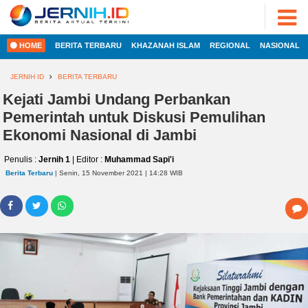
ADVERTORIAL
©
2022
FOTO
JERNIH.ID
HOME
BERITA TERBARU
KHAZANAH ISLAM
REGIONAL
NASIONAL
•
VIDEO
Developed
by
JERNIH ID
BERITA TERBARU
PESONA
JAMBI
Kejati Jambi Undang Perbankan
HOME
Pemerintah untuk Diskusi Pemulihan
PESONA
INDONESIA
Ekonomi Nasional di Jambi
REGIONAL
PESONA
Penulis :
Jernih 1
| Editor :
Muhammad Sapi'i
DUNIA
Berita Terbaru
| Senin, 15 November 2021 | 14:28 WIB
NASIONAL
CAKRAWALA
HEALTH
INTERNASIONAL
PROPERTY
EKOBIS
LIFESTYLE
ENTREPRENEURSHIP
POLITIK