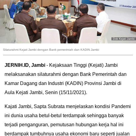
HUKUM
KRIMINAL
KHAZANAH
Dok Kejati Jambi
Silaturahmi Kejati Jambi dengan Bank pemerintah dan KADIN Jambi
LEISUR
JERNIH.ID, Jambi
- Kejaksaan Tinggi (Kejati) Jambi
TEKNOLOGI
melaksanakan silaturahmi dengan Bank Pemerintah dan
Kamar Dagang dan Industri (KADIN) Provinsi Jambi di
OTOMOTIF
Aula Kejati Jambi, Senin (15/11/2021).
OLAHRAGA
Kajati Jambi, Sapta Subrata menjelaskan kondisi Pandemi
HIBURAN
ini dunia usaha betul-betul terdampak sehingga banyak
terjadi penganguran, pemutusan hubungan kerja hal ini
GALLERY
berdampak tumbuhnya usaha ekonomi baru seperti jualan