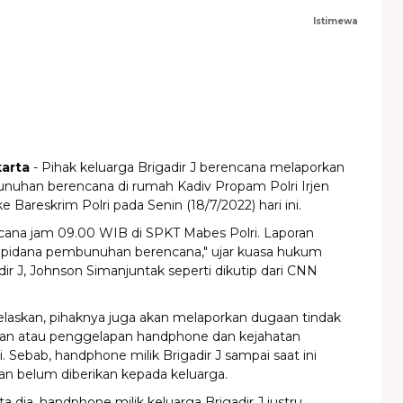
Istimewa
karta
- Pihak keluarga Brigadir J berencana melaporkan
uhan berencana di rumah Kadiv Propam Polri Irjen
 Bareskrim Polri pada Senin (18/7/2022) hari ini.
ncana jam 09.00 WIB di SPKT Mabes Polri. Laporan
 pidana pembunuhan berencana," ujar kuasa hukum
dir J, Johnson Simanjuntak seperti dikutip dari CNN
laskan, pihaknya juga akan melaporkan dugaan tindak
ian atau penggelapan handphone dan kejahatan
. Sebab, handphone milik Brigadir J sampai saat ini
an belum diberikan kepada keluarga.
a dia, handphone milik keluarga Brigadir J justru