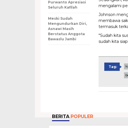
Purwanto Apresiasi
mengalami per
Seluruh Kafilah
Johnson menga
Meski Sudah
membawa saksi-
Mengundurkan Diri,
termasuk terka
Asnawi Masih
Berstatus Anggota
"Sudah kita su
Bawaslu Jambi
sudah kita siap
k
Tag:
b
BERITA
POPULER