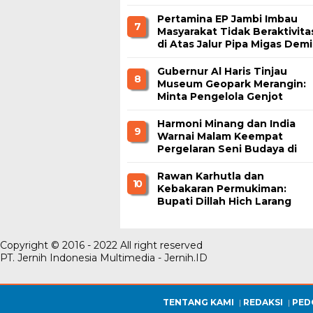
Nikmati Kuliner Gratis
Pertamina EP Jambi Imbau
7
Masyarakat Tidak Beraktivita
di Atas Jalur Pipa Migas Demi
Keselamatan Bersama
Gubernur Al Haris Tinjau
8
Museum Geopark Merangin:
Minta Pengelola Genjot
Inovasi dan Tambah Koleksi
Harmoni Minang dan India
9
Warnai Malam Keempat
Pergelaran Seni Budaya di
Alun-Alun Kuala Tungkal
Rawan Karhutla dan
1 0
Kebakaran Permukiman:
Bupati Dillah Hich Larang
Camat Tinggalkan Wilayah
Copyright © 2016 - 2022 All right reserved
PT. Jernih Indonesia Multimedia - Jernih.ID
TENTANG KAMI
REDAKSI
PED