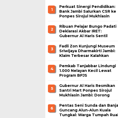
Perkuat Sinergi Pendidikan:
1
Bank Jambi Salurkan CSR ke
Ponpes Sirojul Mukhlasin
Jambi
Ribuan Pelajar Bungo Padati
2
Deklarasi Akbar IRET:
Gubernur Al Haris Sentil
Bahaya Judi Online dan
Radikalisme
Fadli Zon Kunjungi Museum
3
Sriwijaya Dharmakirti Jambi:
Klaim Terbesar Kalahkan
Borobudur dan Prambanan
Pemkab Tanjabbar Lindungi
4
1.000 Nelayan Kecil Lewat
Program BPJS
Ketenagakerjaan
Gubernur Al Haris Resmikan
5
Santri Mart Ponpes Sirojul
Mukhlasin Jambi: Dorong
Kemandirian Ekonomi
Pesantren
Pentas Seni Sunda dan Banja
6
Guncang Alun-Alun Kuala
Tungkal: Warga Tumpah Rua