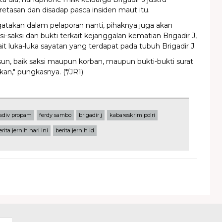
etasan dan disadap pasca insiden maut itu.
takan dalam pelaporan nanti, pihaknya juga akan
saksi dan bukti terkait kejanggalan kematian Brigadir J,
it luka-luka sayatan yang terdapat pada tubuh Brigadir J.
sun, baik saksi maupun korban, maupun bukti-bukti surat
kan," pungkasnya. (*/JR1)
adiv propam
ferdy sambo
brigadir j
kabareskrim polri
erita jernih hari ini
berita jernih id