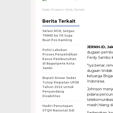
Kadiv Propam, Ferdy Sambo
Berita Terkait
Selain MCK, Satgas
TMMD ke 115 Juga
Buat Pos Kamling
JERNIH.ID, Ja
Polisi Lakukan
dugaan pembun
Proses Penyelidikan
Ferdy Sambo ke
Kasus Pembunuhan
di Baganpete Kota
"Iya benar, re
Jambi
dugaan tindak
keluarga Briga
Bupati Anwar Sadat
Indonesia.
Tutup Kegiatan UPSK
Tahun 2022 untuk
Johnson menje
Penyandang
pidana pencur
Disabilitas
telekomunikasi
masih hilang d
Hadiri Penutupan
STQH Nasional: Edi
Sedangkan, kat