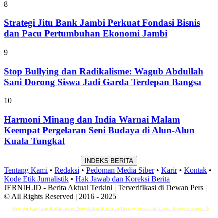
8
Strategi Jitu Bank Jambi Perkuat Fondasi Bisnis
dan Pacu Pertumbuhan Ekonomi Jambi
9
Stop Bullying dan Radikalisme: Wagub Abdullah
Sani Dorong Siswa Jadi Garda Terdepan Bangsa
10
Harmoni Minang dan India Warnai Malam
Keempat Pergelaran Seni Budaya di Alun-Alun
Kuala Tungkal
INDEKS BERITA
Tentang Kami
•
Redaksi
•
Pedoman Media Siber
•
Karir
•
Kontak
•
Kode Etik Jurnalistik
•
Hak Jawab dan Koreksi Berita
JERNIH.ID - Berita Aktual Terkini | Terverifikasi di Dewan Pers |
© All Rights Reserved | 2016 - 2025 |
top Bullying dan Radikalisme: Wagub Abdullah Sani Dorong Siswa Jadi Garda Terdepan Bangsa
Terlibat Tip