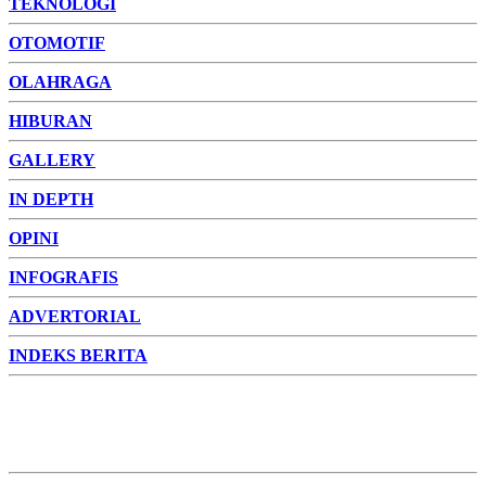
TEKNOLOGI
OTOMOTIF
OLAHRAGA
HIBURAN
GALLERY
IN DEPTH
OPINI
INFOGRAFIS
ADVERTORIAL
INDEKS BERITA
ADVERTORIAL
FOTO
VIDEO
PESONA JAMBI
PESONA
INDONESIA
PESONA DUNIA
CAKRAWALA
HEALTH
PROPERTY
LIFESTYLE
ENTREPRENEURSHIP