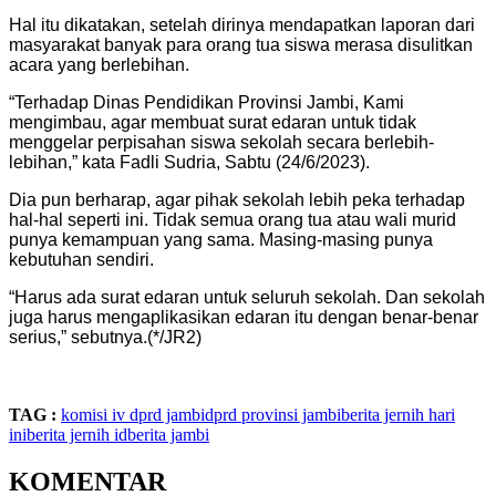
Hal itu dikatakan, setelah dirinya mendapatkan laporan dari
masyarakat banyak para orang tua siswa merasa disulitkan
acara yang berlebihan.
“Terhadap Dinas Pendidikan Provinsi Jambi, Kami
mengimbau, agar membuat surat edaran untuk tidak
menggelar perpisahan siswa sekolah secara berlebih-
lebihan,” kata Fadli Sudria, Sabtu (24/6/2023).
Dia pun berharap, agar pihak sekolah lebih peka terhadap
hal-hal seperti ini. Tidak semua orang tua atau wali murid
punya kemampuan yang sama. Masing-masing punya
kebutuhan sendiri.
“Harus ada surat edaran untuk seluruh sekolah. Dan sekolah
juga harus mengaplikasikan edaran itu dengan benar-benar
serius,” sebutnya.(*/JR2)
TAG :
komisi iv dprd jambi
dprd provinsi jambi
berita jernih hari
ini
berita jernih id
berita jambi
KOMENTAR