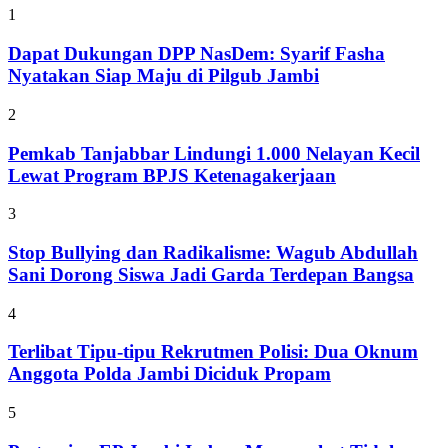
1
Dapat Dukungan DPP NasDem: Syarif Fasha
Nyatakan Siap Maju di Pilgub Jambi
2
Pemkab Tanjabbar Lindungi 1.000 Nelayan Kecil
Lewat Program BPJS Ketenagakerjaan
3
Stop Bullying dan Radikalisme: Wagub Abdullah
Sani Dorong Siswa Jadi Garda Terdepan Bangsa
4
Terlibat Tipu-tipu Rekrutmen Polisi: Dua Oknum
Anggota Polda Jambi Diciduk Propam
5