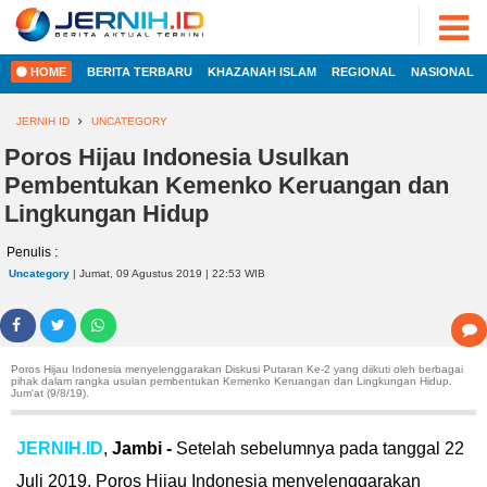
ADVERTORIAL
©
2022
FOTO
JERNIH.ID
HOME
BERITA TERBARU
KHAZANAH ISLAM
REGIONAL
NASIONAL
•
VIDEO
Developed
by
JERNIH ID
UNCATEGORY
PESONA
JAMBI
Poros Hijau Indonesia Usulkan
HOME
Pembentukan Kemenko Keruangan dan
PESONA
INDONESIA
Lingkungan Hidup
REGIONAL
PESONA
Penulis :
DUNIA
Uncategory
| Jumat, 09 Agustus 2019 | 22:53 WIB
NASIONAL
CAKRAWALA
HEALTH
INTERNASIONAL
PROPERTY
Poros Hijau Indonesia menyelenggarakan Diskusi Putaran Ke-2 yang diikuti oleh berbagai
pihak dalam rangka usulan pembentukan Kemenko Keruangan dan Lingkungan Hidup.
Jum'at (9/8/19).
EKOBIS
LIFESTYLE
ENTREPRENEURSHIP
JERNIH.ID
,
Jambi -
Setelah sebelumnya pada tanggal 22
POLITIK
Juli 2019, Poros Hijau Indonesia menyelenggarakan