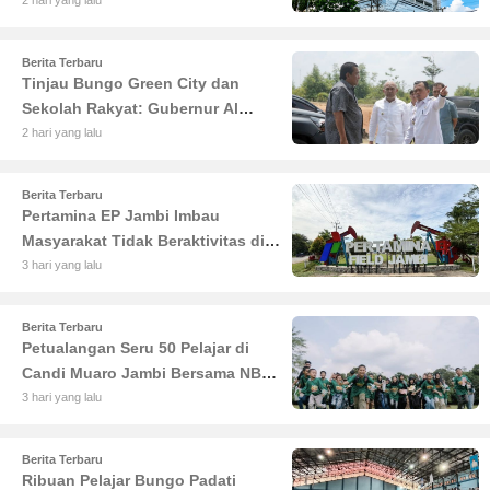
Pertumbuhan Ekonomi Jambi
Berita Terbaru
Tinjau Bungo Green City dan
Sekolah Rakyat: Gubernur Al
Haris Tekankan Sinergi
2 hari yang lalu
Pendidikan dan Infrastruktur
Berita Terbaru
Pertamina EP Jambi Imbau
Masyarakat Tidak Beraktivitas di
Atas Jalur Pipa Migas Demi
3 hari yang lalu
Keselamatan Bersama
Berita Terbaru
Petualangan Seru 50 Pelajar di
Candi Muaro Jambi Bersama NBT
Coal Group
3 hari yang lalu
Berita Terbaru
Ribuan Pelajar Bungo Padati