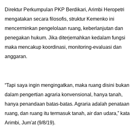
Direktur Perkumpulan PKP Berdikari, Arimbi Heropetri
IN
DEPTH
mengatakan secara filosofis, struktur Kemenko ini
mencerminkan pengelolaan ruang, keberlanjutan dan
OPINI
penegakan hukum. Jika diterjemahkan kedalam fungsi
maka mencakup koordinasi, monitoring-evaluasi dan
INFOGRAFIS
anggaran.
ADVERTORIAL
INDEKS
BERITA
“Tapi saya ingin mengingatkan, maka ruang disini bukan
dalam pengertian agraria konvensional, hanya tanah,
hanya penandaan batas-batas. Agraria adalah penataan
ruang, dan ruang itu termasuk tanah, air dan udara,” kata
Arimbi, Jum'at (9/8/19).