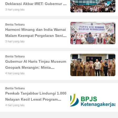
Deklarasi Akbar IRET: Gubernur Al
Haris Sentil Bahaya Judi Online
3 hari yang lalu
dan Radikalisme
Berita Terbaru
Harmoni Minang dan India Warnai
Malam Keempat Pergelaran Seni
Budaya di Alun-Alun Kuala
3 hari yang lalu
Tungkal
Berita Terbaru
Gubernur Al Haris Tinjau Museum
Geopark Merangin: Minta
Pengelola Genjot Inovasi dan
4 hari yang lalu
Tambah Koleksi
Berita Terbaru
Pemkab Tanjabbar Lindungi 1.000
Nelayan Kecil Lewat Program
BPJS Ketenagakerjaan
4 hari yang lalu