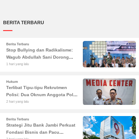
BERITA TERBARU
Berita Terbaru
Stop Bullying dan Radikalisme:
Wagub Abdullah Sani Dorong
Siswa Jadi Garda Terdepan
1 hari yang lalu
Bangsa
Hukum
Terlibat Tipu-tipu Rekrutmen
Polisi: Dua Oknum Anggota Polda
Jambi Diciduk Propam
2 hari yang lalu
Berita Terbaru
Strategi Jitu Bank Jambi Perkuat
Fondasi Bisnis dan Pacu
2 hari yang lalu