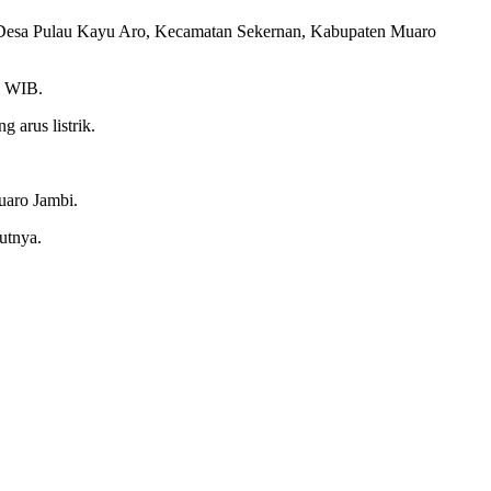
4 Desa Pulau Kayu Aro, Kecamatan Sekernan, Kabupaten Muaro
30 WIB.
 arus listrik.
uaro Jambi.
utnya.