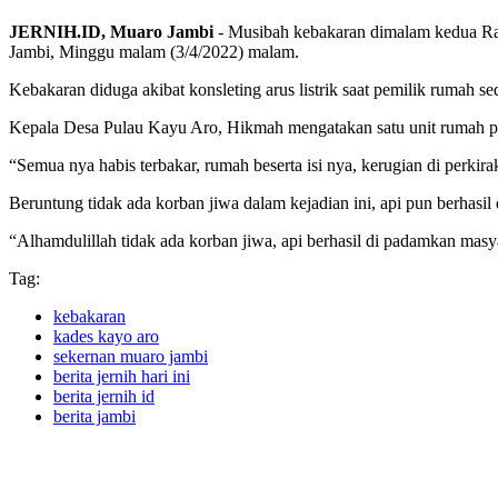
JERNIH.ID, Muaro Jambi
- Musibah kebakaran dimalam kedua Ram
Jambi, Minggu malam (3/4/2022) malam.
Kebakaran diduga akibat konsleting arus listrik saat pemilik rumah s
Kepala Desa Pulau Kayu Aro, Hikmah mengatakan satu unit rumah pang
“Semua nya habis terbakar, rumah beserta isi nya, kerugian di perkir
Beruntung tidak ada korban jiwa dalam kejadian ini, api pun berha
“Alhamdulillah tidak ada korban jiwa, api berhasil di padamkan ma
Tag:
kebakaran
kades kayo aro
sekernan muaro jambi
berita jernih hari ini
berita jernih id
berita jambi