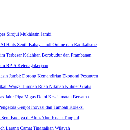
pes Sirojul Mukhlasin Jambi
Al Haris Sentil Bahaya Judi Online dan Radikalisme
aim Terbesar Kalahkan Borobudur dan Prambanan
ram BPJS Ketenagakerjaan
hlasin Jambi: Dorong Kemandirian Ekonomi Pesantren
kal: Warga Tumpah Ruah Nikmati Kuliner Gratis
Atas Jalur Pipa Migas Demi Keselamatan Bersama
engelola Genjot Inovasi dan Tambah Koleksi
 Seni Budaya di Alun-Alun Kuala Tungkal
ich Larang Camat Tinggalkan Wilayah