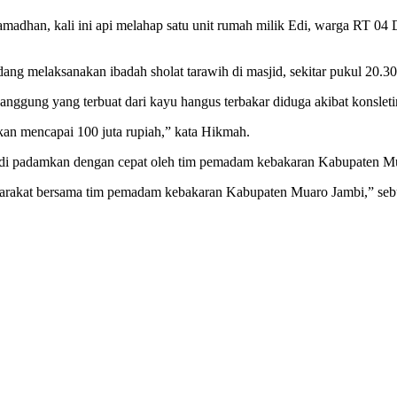
adhan, kali ini api melahap satu unit rumah milik Edi, warga RT 0
edang melaksanakan ibadah sholat tarawih di masjid, sekitar pukul 20.
gung yang terbuat dari kayu hangus terbakar diduga akibat konsleting
akan mencapai 100 juta rupiah,” kata Hikmah.
sil di padamkan dengan cepat oleh tim pemadam kebakaran Kabupaten M
syarakat bersama tim pemadam kebakaran Kabupaten Muaro Jambi,” seb