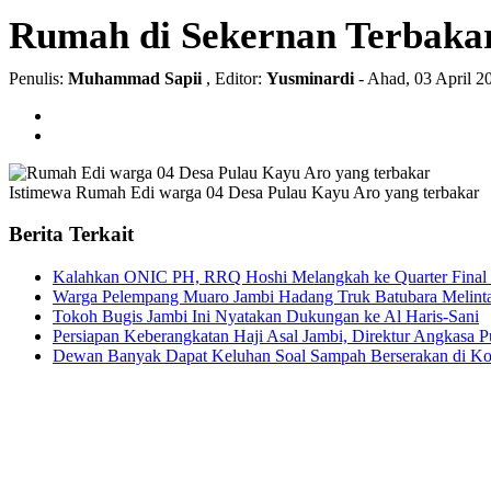
Rumah di Sekernan Terbakar 
Penulis:
Muhammad Sapii
, Editor:
Yusminardi
- Ahad, 03 April 
Istimewa
Rumah Edi warga 04 Desa Pulau Kayu Aro yang terbakar
Berita Terkait
Kalahkan ONIC PH, RRQ Hoshi Melangkah ke Quarter Final
Warga Pelempang Muaro Jambi Hadang Truk Batubara Melintas
Tokoh Bugis Jambi Ini Nyatakan Dukungan ke Al Haris-Sani
Persiapan Keberangkatan Haji Asal Jambi, Direktur Angkasa P
Dewan Banyak Dapat Keluhan Soal Sampah Berserakan di Ko