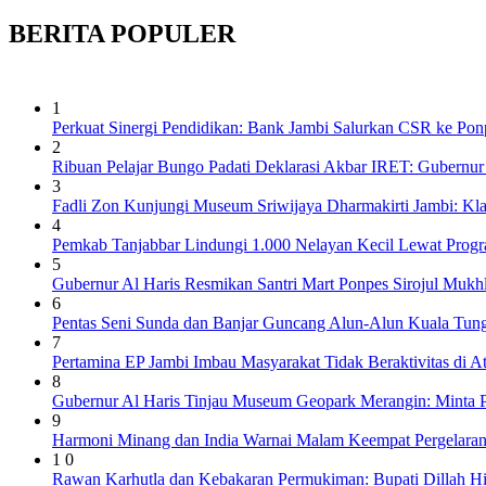
BERITA
POPULER
1
Perkuat Sinergi Pendidikan: Bank Jambi Salurkan CSR ke Pon
2
Ribuan Pelajar Bungo Padati Deklarasi Akbar IRET: Gubernur 
3
Fadli Zon Kunjungi Museum Sriwijaya Dharmakirti Jambi: Kl
4
Pemkab Tanjabbar Lindungi 1.000 Nelayan Kecil Lewat Prog
5
Gubernur Al Haris Resmikan Santri Mart Ponpes Sirojul Muk
6
Pentas Seni Sunda dan Banjar Guncang Alun-Alun Kuala Tung
7
Pertamina EP Jambi Imbau Masyarakat Tidak Beraktivitas di 
8
Gubernur Al Haris Tinjau Museum Geopark Merangin: Minta P
9
Harmoni Minang dan India Warnai Malam Keempat Pergelaran
1 0
Rawan Karhutla dan Kebakaran Permukiman: Bupati Dillah H