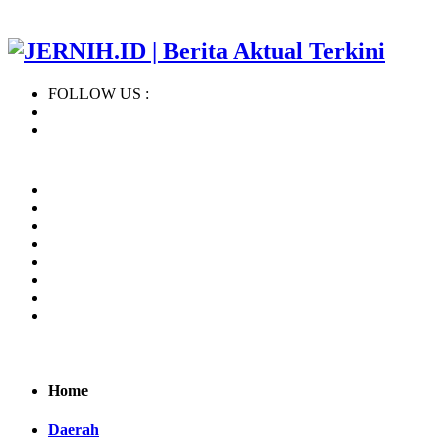
FOLLOW US :
Home
Regional
BERITA TERBARU
KHAZANAH ISLAM
NASIONAL
INTERNASIONAL
OPINI
INDEKS
Home
Daerah