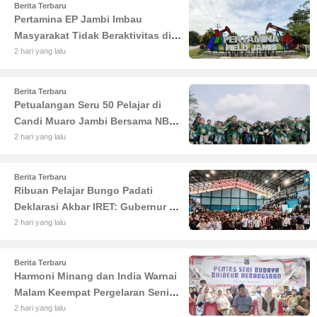
Berita Terbaru
Pertamina EP Jambi Imbau
Masyarakat Tidak Beraktivitas di
Atas Jalur Pipa Migas Demi
2 hari yang lalu
Keselamatan Bersama
Berita Terbaru
Petualangan Seru 50 Pelajar di
Candi Muaro Jambi Bersama NBT
Coal Group
2 hari yang lalu
Berita Terbaru
Ribuan Pelajar Bungo Padati
Deklarasi Akbar IRET: Gubernur Al
Haris Sentil Bahaya Judi Online
2 hari yang lalu
dan Radikalisme
Berita Terbaru
Harmoni Minang dan India Warnai
Malam Keempat Pergelaran Seni
Budaya di Alun-Alun Kuala
2 hari yang lalu