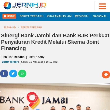
ADVERTORIAL
©
2022
FOTO
JERNIH.ID
HOME
BERITA TERBARU
KHAZANAH ISLAM
REGIONAL
NASIONAL
•
VIDEO
Developed
by
JERNIH ID
BERITA TERBARU
PESONA
JAMBI
Sinergi Bank Jambi dan Bank BJB Perkuat
HOME
Penyaluran Kredit Melalui Skema Joint
PESONA
INDONESIA
Financing
REGIONAL
PESONA
Penulis :
Redaksi
| Editor :
Ardy
DUNIA
Berita Terbaru
| Senin, 18 Mei 2026 | 16:10 WIB
NASIONAL
CAKRAWALA
HEALTH
INTERNASIONAL
PROPERTY
EKOBIS
LIFESTYLE
ENTREPRENEURSHIP
POLITIK