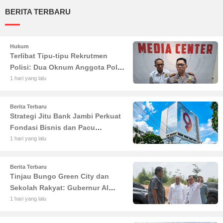
BERITA TERBARU
Hukum
Terlibat Tipu-tipu Rekrutmen
Polisi: Dua Oknum Anggota Polda
Jambi Diciduk Propam
1 hari yang lalu
Berita Terbaru
Strategi Jitu Bank Jambi Perkuat
Fondasi Bisnis dan Pacu
Pertumbuhan Ekonomi Jambi
1 hari yang lalu
Berita Terbaru
Tinjau Bungo Green City dan
Sekolah Rakyat: Gubernur Al
Haris Tekankan Sinergi
1 hari yang lalu
Pendidikan dan Infrastruktur