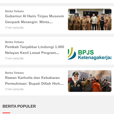
Tungkal
Berita Terbaru
Gubernur Al Haris Tinjau Museum
Geopark Merangin: Minta
Pengelola Genjot Inovasi dan
3 hari yang lalu
Tambah Koleksi
Berita Terbaru
Pemkab Tanjabbar Lindungi 1.000
Nelayan Kecil Lewat Program
BPJS Ketenagakerjaan
3 hari yang lalu
Berita Terbaru
Rawan Karhutla dan Kebakaran
Permukiman: Bupati Dillah Hich
Larang Camat Tinggalkan Wilayah
3 hari yang lalu
BERITA POPULER