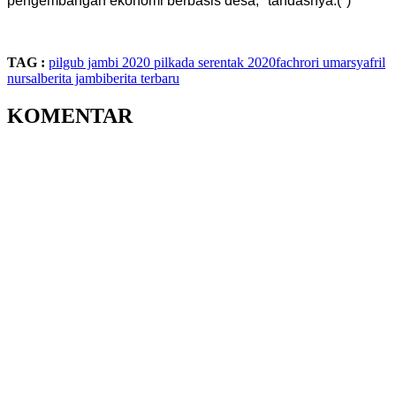
pengembangan ekonomi berbasis desa," tandasnya.(*)
TAG :
pilgub jambi 2020
pilkada serentak 2020
fachrori umar
syafril
nursal
berita jambi
berita terbaru
KOMENTAR