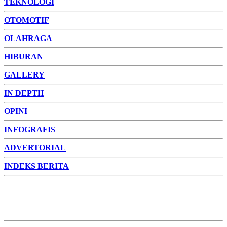
TEKNOLOGI
OTOMOTIF
OLAHRAGA
HIBURAN
GALLERY
IN DEPTH
OPINI
INFOGRAFIS
ADVERTORIAL
INDEKS BERITA
ADVERTORIAL
FOTO
VIDEO
PESONA JAMBI
PESONA
INDONESIA
PESONA DUNIA
CAKRAWALA
HEALTH
PROPERTY
LIFESTYLE
ENTREPRENEURSHIP