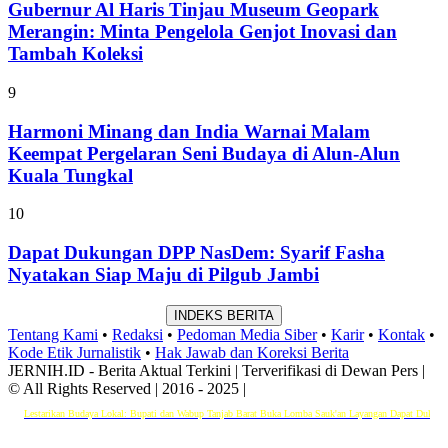
Gubernur Al Haris Tinjau Museum Geopark
Merangin: Minta Pengelola Genjot Inovasi dan
Tambah Koleksi
9
Harmoni Minang dan India Warnai Malam
Keempat Pergelaran Seni Budaya di Alun-Alun
Kuala Tungkal
10
Dapat Dukungan DPP NasDem: Syarif Fasha
Nyatakan Siap Maju di Pilgub Jambi
INDEKS BERITA
Tentang Kami
•
Redaksi
•
Pedoman Media Siber
•
Karir
•
Kontak
•
Kode Etik Jurnalistik
•
Hak Jawab dan Koreksi Berita
JERNIH.ID - Berita Aktual Terkini | Terverifikasi di Dewan Pers |
© All Rights Reserved | 2016 - 2025 |
estarikan Budaya Lokal: Bupati dan Wabup Tanjab Barat Buka Lomba Sauk'an Layangan
Dapat Dukungan DPP 