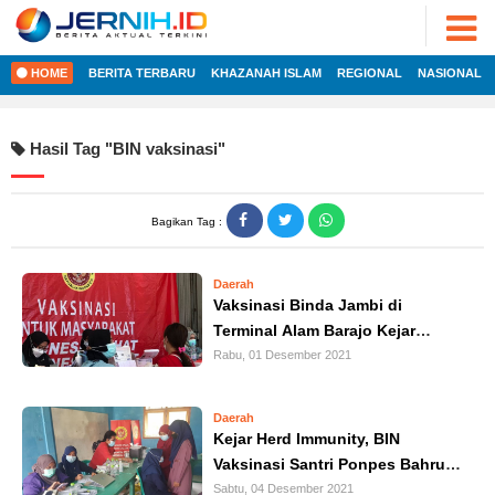
ADVERTORIAL
©
2022
FOTO
JERNIH.ID
HOME
BERITA TERBARU
KHAZANAH ISLAM
REGIONAL
NASIONAL
•
VIDEO
Developed
by
PESONA
Hasil Tag "
BIN vaksinasi
"
JAMBI
HOME
PESONA
INDONESIA
Bagikan Tag :
REGIONAL
PESONA
DUNIA
Daerah
NASIONAL
CAKRAWALA
Vaksinasi Binda Jambi di
Terminal Alam Barajo Kejar
HEALTH
INTERNASIONAL
Target Capaian
Rabu, 01 Desember 2021
PROPERTY
EKOBIS
LIFESTYLE
Daerah
Kejar Herd Immunity, BIN
ENTREPRENEURSHIP
POLITIK
Vaksinasi Santri Ponpes Bahrul
Ulum Sungai Gelam
Sabtu, 04 Desember 2021