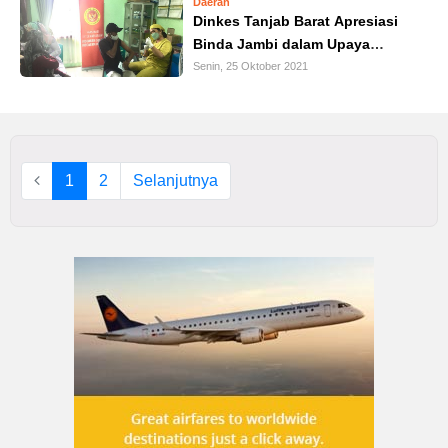
Daerah
Dinkes Tanjab Barat Apresiasi
Binda Jambi dalam Upaya
Percepatan Vaksinasi Covid-19
Senin, 25 Oktober 2021
1
2
Selanjutnya