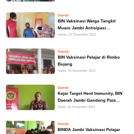
HUKUM
Daerah
BIN Vaksinasi Warga Tangkit
KRIMINAL
Muaro Jambi Antisipasi
Gelombang Ketiga Covid-19
Kamis, 02 Desember 2021
KHAZANAH
LEISUR
Daerah
BIN Vaksinasi Pelajar di Rimbo
Bujang
TEKNOLOGI
Sabtu, 04 Desember 2021
OTOMOTIF
Daerah
Kejar Target Herd Immunity, BIN
OLAHRAGA
Daerah Jambi Gandeng Para
Kades
Senin, 06 Desember 2021
HIBURAN
Daerah
GALLERY
BINDA Jambi Vaksinasi Pelajar