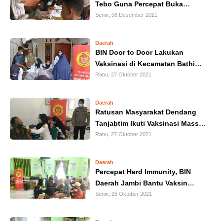
Tebo Guna Percepat Buka
IN
Sekolah
Senin, 06 Desember 2021
DEPTH
Daerah
OPINI
BIN Door to Door Lakukan
Vaksinasi di Kecamatan Bathin II
INFOGRAFIS
Pelayang Bungo
Rabu, 27 Oktober 2021
ADVERTORIAL
Daerah
Ratusan Masyarakat Dendang
Tanjabtim Ikuti Vaksinasi Massal
INDEKS
BERITA
BIN Indonesia Sehat, Indonesia
Rabu, 27 Oktober 2021
Hebat
Daerah
Percepat Herd Immunity, BIN
Daerah Jambi Bantu Vaksin
Covid-19 di Tanjabbar
Senin, 25 Oktober 2021