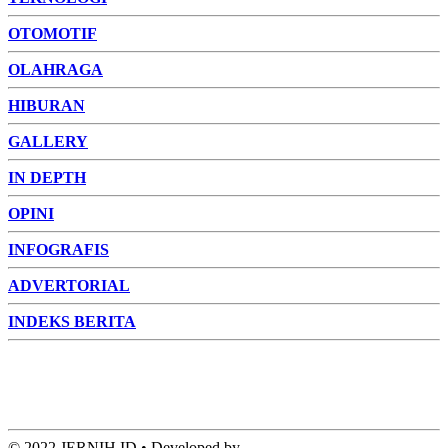
OTOMOTIF
OLAHRAGA
HIBURAN
GALLERY
IN DEPTH
OPINI
INFOGRAFIS
ADVERTORIAL
INDEKS BERITA
ADVERTORIAL
FOTO
VIDEO
PESONA JAMBI
PESONA
INDONESIA
PESONA DUNIA
CAKRAWALA
HEALTH
PROPERTY
LIFESTYLE
ENTREPRENEURSHIP
© 2022 JERNIH.ID • Developed by