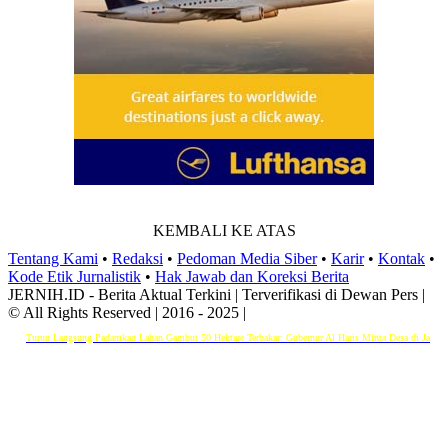
KEMBALI KE ATAS
Tentang Kami
•
Redaksi
•
Pedoman Media Siber
•
Karir
•
Kontak
•
Kode Etik Jurnalistik
•
Hak Jawab dan Koreksi Berita
JERNIH.ID - Berita Aktual Terkini | Terverifikasi di Dewan Pers |
© All Rights Reserved | 2016 - 2025 |
gsung Padamkan Lahan Gambut 50 Hektare Terbakar: Gubernur Al Haris Minta Desa di Jambi Siaga Karhutla
G