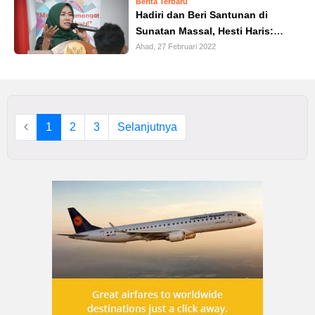
Berita Terbaru
Hadiri dan Beri Santunan di
Sunatan Massal, Hesti Haris:
Bentuk Kepedulian Pemerintah
Ahad, 27 Februari 2022
1
2
3
Selanjutnya