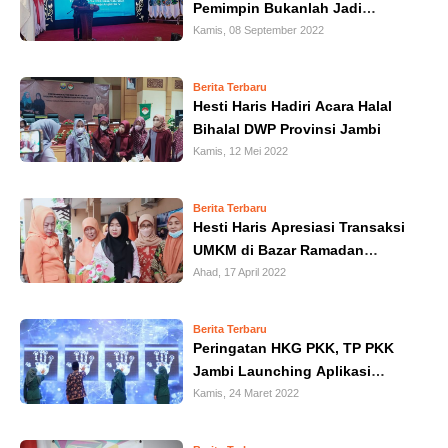
Pemimpin Bukanlah Jadi
IN
Penguasa yang Bisa Jadi
Kamis, 08 September 2022
DEPTH
Seorang Pengusaha
Berita Terbaru
OPINI
Hesti Haris Hadiri Acara Halal
Bihalal DWP Provinsi Jambi
INFOGRAFIS
Kamis, 12 Mei 2022
ADVERTORIAL
Berita Terbaru
Hesti Haris Apresiasi Transaksi
UMKM di Bazar Ramadan
INDEKS
BERITA
Tembus Hingga Rp 70 Juta
Ahad, 17 April 2022
Berita Terbaru
Peringatan HKG PKK, TP PKK
Jambi Launching Aplikasi
Dasawisma
Kamis, 24 Maret 2022