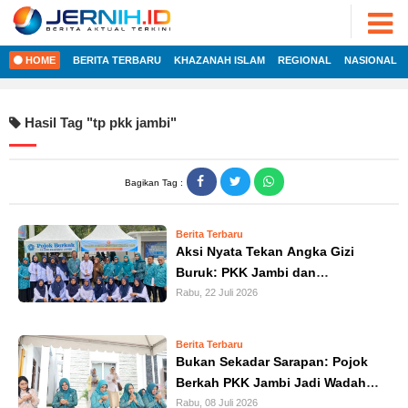
ADVERTORIAL
©
2022
FOTO
JERNIH.ID
HOME
BERITA TERBARU
KHAZANAH ISLAM
REGIONAL
NASIONAL
•
VIDEO
Developed
by
PESONA
Hasil Tag "
tp pkk jambi
"
JAMBI
HOME
PESONA
INDONESIA
Bagikan Tag :
REGIONAL
PESONA
DUNIA
Berita Terbaru
NASIONAL
CAKRAWALA
Aksi Nyata Tekan Angka Gizi
Buruk: PKK Jambi dan
HEALTH
INTERNASIONAL
Poltekkes Bagikan Sarapan
Rabu, 22 Juli 2026
PROPERTY
Gratis
EKOBIS
LIFESTYLE
Berita Terbaru
Bukan Sekadar Sarapan: Pojok
ENTREPRENEURSHIP
POLITIK
Berkah PKK Jambi Jadi Wadah
Literasi Perlindungan Kerja
Rabu, 08 Juli 2026