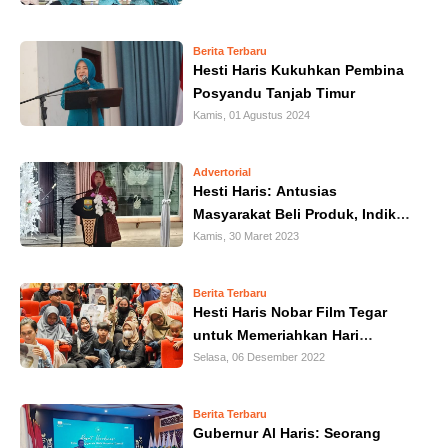
HUKUM
Berita Terbaru
Hesti Haris Kukuhkan Pembina
KRIMINAL
Posyandu Tanjab Timur
Kamis, 01 Agustus 2024
KHAZANAH
LEISUR
Advertorial
Hesti Haris: Antusias
Masyarakat Beli Produk, Indikasi
TEKNOLOGI
Gelaran Pasar Murah Bermanfaat
Kamis, 30 Maret 2023
Bagi Masyarakat
OTOMOTIF
Berita Terbaru
Hesti Haris Nobar Film Tegar
OLAHRAGA
untuk Memeriahkan Hari
Disabilitas Internasional
Selasa, 06 Desember 2022
HIBURAN
Berita Terbaru
GALLERY
Gubernur Al Haris: Seorang