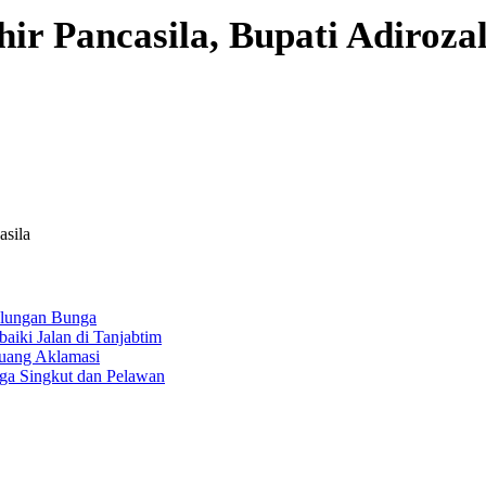
ir Pancasila, Bupati Adiroz
asila
alungan Bunga
baiki Jalan di Tanjabtim
uang Aklamasi
rga Singkut dan Pelawan