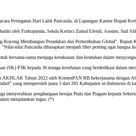
ara Peringatan Hari Lahir Pancasila, di Lapangan Kantor Bupati Kerin
ihadiri oleh Forkopimda, Sekda Kerinci Zainal Efendi, Asisten, Staf 
g Royong Membangun Peradaban dan Pertumbuhan Global”. Bupati Ker
Nilai-nilai Pancasila diharapkan menjadi filter penting agar bangsa In
a untuk bersama-sama menjaga kerukunan dan keutuhan dalam menyong
usan (SK) P3K kepada 36 tenaga kesehatan yang berdedikasi dalam mem
aan AKHLAK Tahun 2022 oleh KemenPAN RB bekerjasama dengan ACT Co
ntabel” yang memperoleh juara 3 dari 281 Kabupaten se-Indonesia di k
ga menyerahkan penghargaan berupa Piala dan Piagam kepada Sekretari
lam menjalankan tugas. (*)