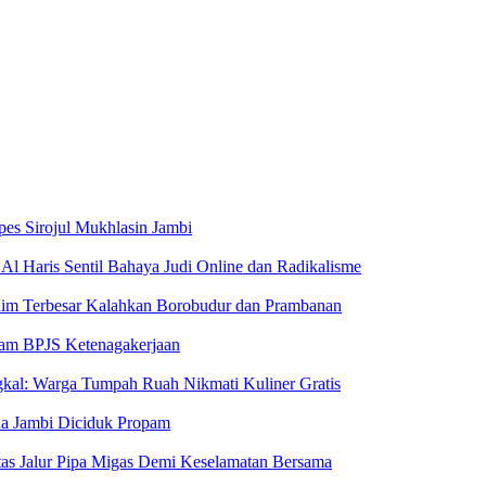
pes Sirojul Mukhlasin Jambi
Al Haris Sentil Bahaya Judi Online dan Radikalisme
aim Terbesar Kalahkan Borobudur dan Prambanan
ram BPJS Ketenagakerjaan
kal: Warga Tumpah Ruah Nikmati Kuliner Gratis
da Jambi Diciduk Propam
Atas Jalur Pipa Migas Demi Keselamatan Bersama