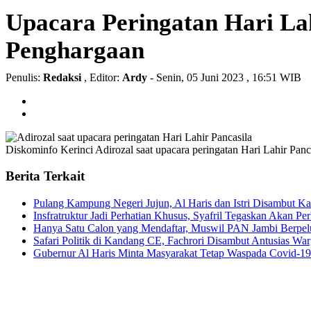
Upacara Peringatan Hari Lah
Penghargaan
Penulis:
Redaksi
, Editor:
Ardy
- Senin, 05 Juni 2023 , 16:51 WIB
Diskominfo Kerinci
Adirozal saat upacara peringatan Hari Lahir Panc
Berita Terkait
Pulang Kampung Negeri Jujun, Al Haris dan Istri Disambut K
Insfratruktur Jadi Perhatian Khusus, Syafril Tegaskan Akan Per
Hanya Satu Calon yang Mendaftar, Muswil PAN Jambi Berpel
Safari Politik di Kandang CE, Fachrori Disambut Antusias Wa
Gubernur Al Haris Minta Masyarakat Tetap Waspada Covid-19