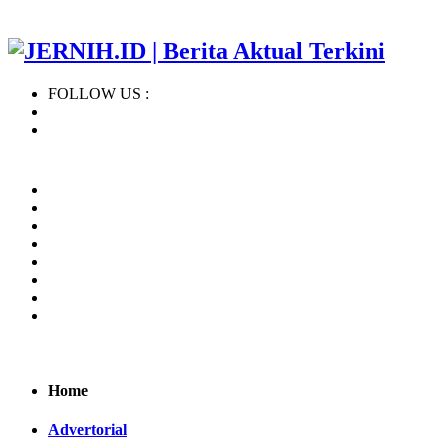
FOLLOW US :
Home
Regional
BERITA TERBARU
KHAZANAH ISLAM
NASIONAL
INTERNASIONAL
OPINI
INDEKS
Home
Advertorial