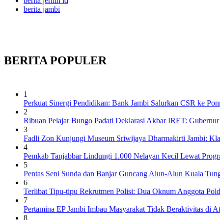
berita jernih id
berita jambi
BERITA
POPULER
1
Perkuat Sinergi Pendidikan: Bank Jambi Salurkan CSR ke Pon
2
Ribuan Pelajar Bungo Padati Deklarasi Akbar IRET: Gubernur 
3
Fadli Zon Kunjungi Museum Sriwijaya Dharmakirti Jambi: Kl
4
Pemkab Tanjabbar Lindungi 1.000 Nelayan Kecil Lewat Prog
5
Pentas Seni Sunda dan Banjar Guncang Alun-Alun Kuala Tung
6
Terlibat Tipu-tipu Rekrutmen Polisi: Dua Oknum Anggota Pol
7
Pertamina EP Jambi Imbau Masyarakat Tidak Beraktivitas di 
8