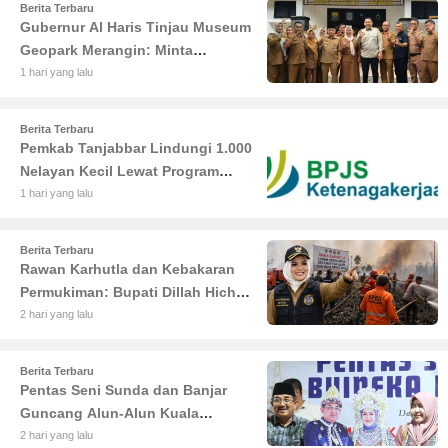
Berita Terbaru
Gubernur Al Haris Tinjau Museum
Geopark Merangin: Minta
Pengelola Genjot Inovasi dan
1 hari yang lalu
Tambah Koleksi
Berita Terbaru
Pemkab Tanjabbar Lindungi 1.000
Nelayan Kecil Lewat Program
BPJS Ketenagakerjaan
1 hari yang lalu
Berita Terbaru
Rawan Karhutla dan Kebakaran
Permukiman: Bupati Dillah Hich
Larang Camat Tinggalkan Wilayah
2 hari yang lalu
Berita Terbaru
Pentas Seni Sunda dan Banjar
Guncang Alun-Alun Kuala
Tungkal: Warga Tumpah Ruah
2 hari yang lalu