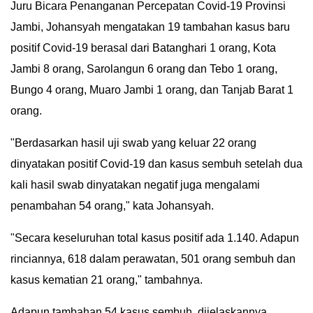
Juru Bicara Penanganan Percepatan Covid-19 Provinsi
IN
Jambi, Johansyah mengatakan 19 tambahan kasus baru
DEPTH
positif Covid-19 berasal dari Batanghari 1 orang, Kota
Jambi 8 orang, Sarolangun 6 orang dan Tebo 1 orang,
OPINI
Bungo 4 orang, Muaro Jambi 1 orang, dan Tanjab Barat 1
INFOGRAFIS
orang.
ADVERTORIAL
"Berdasarkan hasil uji swab yang keluar 22 orang
dinyatakan positif Covid-19 dan kasus sembuh setelah dua
INDEKS
kali hasil swab dinyatakan negatif juga mengalami
BERITA
penambahan 54 orang," kata Johansyah.
"Secara keseluruhan total kasus positif ada 1.140. Adapun
rinciannya, 618 dalam perawatan, 501 orang sembuh dan
kasus kematian 21 orang," tambahnya.
Adapun tambahan 54 kasus sembuh, dijelaskannya