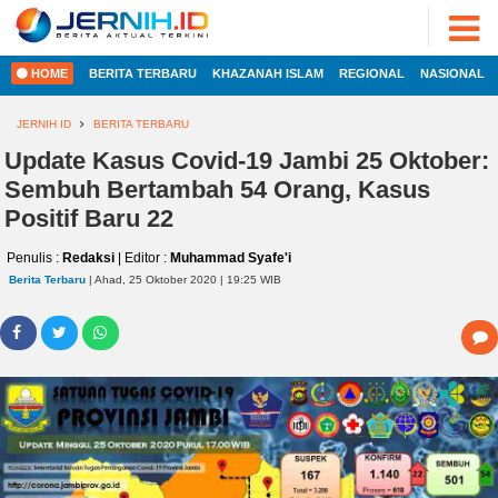
ADVERTORIAL
©
2022
FOTO
JERNIH.ID
HOME
BERITA TERBARU
KHAZANAH ISLAM
REGIONAL
NASIONAL
•
VIDEO
Developed
by
JERNIH ID
BERITA TERBARU
PESONA
JAMBI
Update Kasus Covid-19 Jambi 25 Oktober:
HOME
Sembuh Bertambah 54 Orang, Kasus
PESONA
INDONESIA
Positif Baru 22
REGIONAL
PESONA
Penulis :
Redaksi
| Editor :
Muhammad Syafe'i
DUNIA
Berita Terbaru
| Ahad, 25 Oktober 2020 | 19:25 WIB
NASIONAL
CAKRAWALA
HEALTH
INTERNASIONAL
PROPERTY
EKOBIS
LIFESTYLE
ENTREPRENEURSHIP
POLITIK