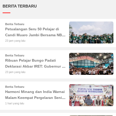
BERITA TERBARU
Berita Terbaru
Petualangan Seru 50 Pelajar di
Candi Muaro Jambi Bersama NBT
Coal Group
23 jam yang lalu
Berita Terbaru
Ribuan Pelajar Bungo Padati
Deklarasi Akbar IRET: Gubernur Al
Haris Sentil Bahaya Judi Online
23 jam yang lalu
dan Radikalisme
Berita Terbaru
Harmoni Minang dan India Warnai
Malam Keempat Pergelaran Seni
Budaya di Alun-Alun Kuala
1 hari yang lalu
Tungkal