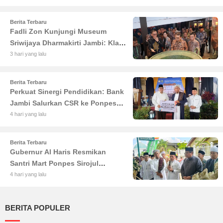
Nikmati Kuliner Gratis
Berita Terbaru
Fadli Zon Kunjungi Museum
Sriwijaya Dharmakirti Jambi: Klaim
Terbesar Kalahkan Borobudur dan
3 hari yang lalu
Prambanan
Berita Terbaru
Perkuat Sinergi Pendidikan: Bank
Jambi Salurkan CSR ke Ponpes
Sirojul Mukhlasin Jambi
4 hari yang lalu
Berita Terbaru
Gubernur Al Haris Resmikan
Santri Mart Ponpes Sirojul
Mukhlasin Jambi: Dorong
4 hari yang lalu
Kemandirian Ekonomi Pesantren
BERITA POPULER