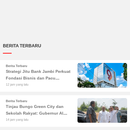
BERITA TERBARU
Berita Terbaru
Strategi Jitu Bank Jambi Perkuat
Fondasi Bisnis dan Pacu
Pertumbuhan Ekonomi Jambi
12 jam yang lalu
Berita Terbaru
Tinjau Bungo Green City dan
Sekolah Rakyat: Gubernur Al
Haris Tekankan Sinergi
14 jam yang lalu
Pendidikan dan Infrastruktur