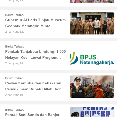
Budaya di Alun-Alun Kuala
Tungkal
Berita Terbaru
Gubernur Al Haris Tinjau Museum
Geopark Merangin: Minta
Pengelola Genjot Inovasi dan
2 hari yang lalu
Tambah Koleksi
Berita Terbaru
Pemkab Tanjabbar Lindungi 1.000
Nelayan Kecil Lewat Program
BPJS Ketenagakerjaan
2 hari yang lalu
Berita Terbaru
Rawan Karhutla dan Kebakaran
Permukiman: Bupati Dillah Hich
Larang Camat Tinggalkan Wilayah
2 hari yang lalu
Berita Terbaru
Pentas Seni Sunda dan Banjar