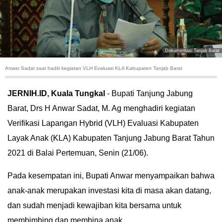
HUKUM
KRIMINAL
Dokumentasi Tanjab Barat
KHAZANAH
Anwar Sadat saat hadiri kegiatan VLH Evaluasi KLA Kabupaten Tanjab Barat
LEISUR
JERNIH.ID, Kuala Tungkal
- Bupati Tanjung Jabung
Barat, Drs H Anwar Sadat, M. Ag menghadiri kegiatan
TEKNOLOGI
Verifikasi Lapangan Hybrid (VLH) Evaluasi Kabupaten
OTOMOTIF
Layak Anak (KLA) Kabupaten Tanjung Jabung Barat Tahun
2021 di Balai Pertemuan, Senin (21/06).
OLAHRAGA
Pada kesempatan ini, Bupati Anwar menyampaikan bahwa
HIBURAN
anak-anak merupakan investasi kita di masa akan datang,
dan sudah menjadi kewajiban kita bersama untuk
GALLERY
membimbing dan membina anak.