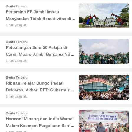
Berita Terbaru
Pertamina EP Jambi Imbau
Masyarakat Tidak Beraktivitas di
Atas Jalur Pipa Migas Demi
1 hari yang lalu
Keselamatan Bersama
Berita Terbaru
Petualangan Seru 50 Pelajar di
Candi Muaro Jambi Bersama NBT
Coal Group
1 hari yang lalu
Berita Terbaru
Ribuan Pelajar Bungo Padati
Deklarasi Akbar IRET: Gubernur Al
Haris Sentil Bahaya Judi Online
1 hari yang lalu
dan Radikalisme
Berita Terbaru
Harmoni Minang dan India Warnai
Malam Keempat Pergelaran Seni
1 hari yang lalu