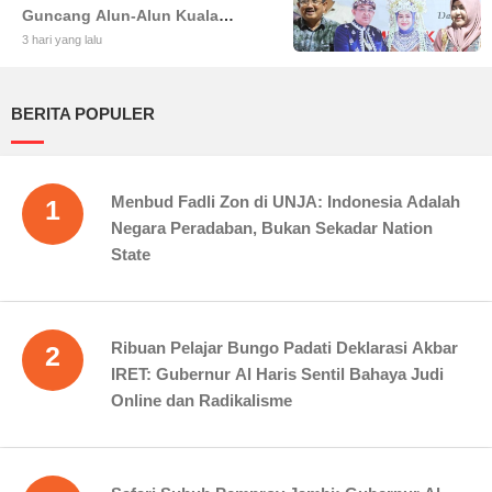
Guncang Alun-Alun Kuala
Tungkal: Warga Tumpah Ruah
3 hari yang lalu
Nikmati Kuliner Gratis
BERITA POPULER
Menbud Fadli Zon di UNJA: Indonesia Adalah
1
Negara Peradaban, Bukan Sekadar Nation
State
Ribuan Pelajar Bungo Padati Deklarasi Akbar
2
IRET: Gubernur Al Haris Sentil Bahaya Judi
Online dan Radikalisme