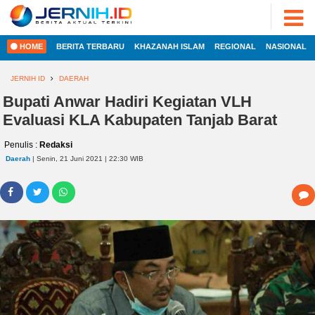
ADVERTORIAL
©
2022
FOTO
JERNIH.ID
HOME
BERITA TERBARU
KHAZANAH ISLAM
REGIONAL
NASIONAL
•
VIDEO
Developed
by
JERNIH ID
DAERAH
PESONA
JAMBI
Bupati Anwar Hadiri Kegiatan VLH
HOME
Evaluasi KLA Kabupaten Tanjab Barat
PESONA
INDONESIA
Penulis :
Redaksi
REGIONAL
PESONA
Daerah
| Senin, 21 Juni 2021 | 22:30 WIB
DUNIA
NASIONAL
CAKRAWALA
HEALTH
INTERNASIONAL
PROPERTY
EKOBIS
LIFESTYLE
ENTREPRENEURSHIP
POLITIK