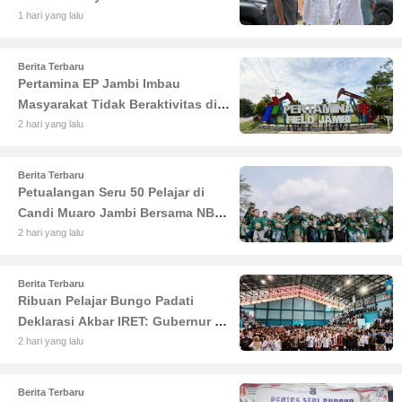
Haris Tekankan Sinergi
1 hari yang lalu
Pendidikan dan Infrastruktur
Berita Terbaru
Pertamina EP Jambi Imbau
Masyarakat Tidak Beraktivitas di
Atas Jalur Pipa Migas Demi
2 hari yang lalu
Keselamatan Bersama
Berita Terbaru
Petualangan Seru 50 Pelajar di
Candi Muaro Jambi Bersama NBT
Coal Group
2 hari yang lalu
Berita Terbaru
Ribuan Pelajar Bungo Padati
Deklarasi Akbar IRET: Gubernur Al
Haris Sentil Bahaya Judi Online
2 hari yang lalu
dan Radikalisme
Berita Terbaru