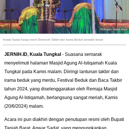
HUKUM
KRIMINAL
Prokopim Tanjab Barat
KHAZANAH
Anwar Sadat harap event Gemuruh Takbir dan Irama Beduk semakin besar
LEISUR
JERNIH.ID, Kuala Tungkal
- Suasana semarak
menyelimuti halaman Masjid Agung Al-Istiqamah Kuala
TEKNOLOGI
Tungkal pada Kamis malam. Diiringi lantunan takbir dan
OTOMOTIF
irama beduk yang merdu, Festival Beduk dan Baca Takbir
tahun 2024, yang diselenggarakan oleh Remaja Masjid
OLAHRAGA
Agung Al-Istiqamah, berlangsung sangat meriah, Kamis
(20/6/2024) malam.
HIBURAN
Acara ini pun diakhiri dengan penutupan resmi oleh Bupati
GALLERY
Tanjab Barat, Anwar Sadat, yang mengungkapkan