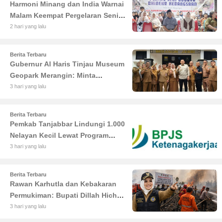
Harmoni Minang dan India Warnai
Malam Keempat Pergelaran Seni
Budaya di Alun-Alun Kuala
2 hari yang lalu
Tungkal
Berita Terbaru
Gubernur Al Haris Tinjau Museum
Geopark Merangin: Minta
Pengelola Genjot Inovasi dan
3 hari yang lalu
Tambah Koleksi
Berita Terbaru
Pemkab Tanjabbar Lindungi 1.000
Nelayan Kecil Lewat Program
BPJS Ketenagakerjaan
3 hari yang lalu
Berita Terbaru
Rawan Karhutla dan Kebakaran
Permukiman: Bupati Dillah Hich
Larang Camat Tinggalkan Wilayah
3 hari yang lalu