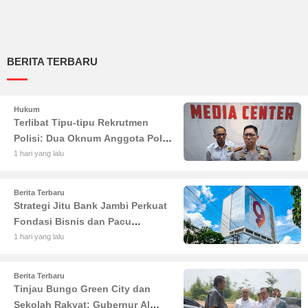
BERITA TERBARU
Hukum
Terlibat Tipu-tipu Rekrutmen
Polisi: Dua Oknum Anggota Polda
Jambi Diciduk Propam
1 hari yang lalu
Berita Terbaru
Strategi Jitu Bank Jambi Perkuat
Fondasi Bisnis dan Pacu
Pertumbuhan Ekonomi Jambi
1 hari yang lalu
Berita Terbaru
Tinjau Bungo Green City dan
Sekolah Rakyat: Gubernur Al