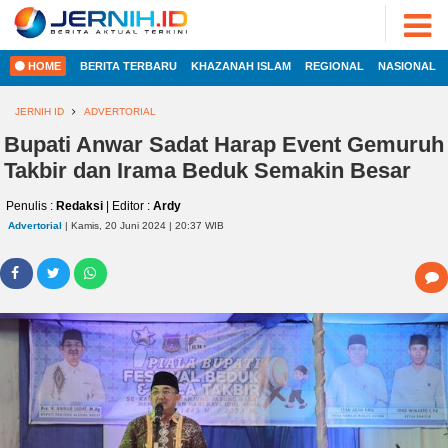
ADVERTORIAL
©
2022
FOTO
JERNIH.ID
HOME
BERITA TERBARU
KHAZANAH ISLAM
REGIONAL
NASIONAL
•
VIDEO
Developed
by
JERNIH ID
ADVERTORIAL
PESONA
JAMBI
Bupati Anwar Sadat Harap Event Gemuruh
HOME
Takbir dan Irama Beduk Semakin Besar
PESONA
INDONESIA
Penulis :
Redaksi
| Editor :
Ardy
REGIONAL
PESONA
Advertorial
| Kamis, 20 Juni 2024 | 20:37 WIB
DUNIA
NASIONAL
CAKRAWALA
HEALTH
INTERNASIONAL
PROPERTY
EKOBIS
LIFESTYLE
ENTREPRENEURSHIP
POLITIK