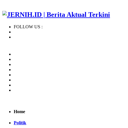
FOLLOW US :
Home
Regional
BERITA TERBARU
KHAZANAH ISLAM
NASIONAL
INTERNASIONAL
OPINI
INDEKS
Home
Politik