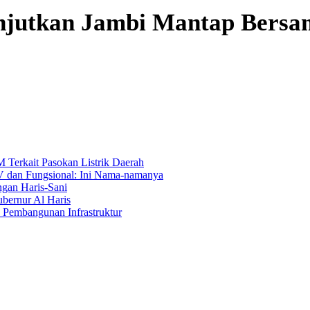
njutkan Jambi Mantap Bersa
 Terkait Pasokan Listrik Daerah
 IV dan Fungsional: Ini Nama-namanya
ngan Haris-Sani
ubernur Al Haris
 Pembangunan Infrastruktur