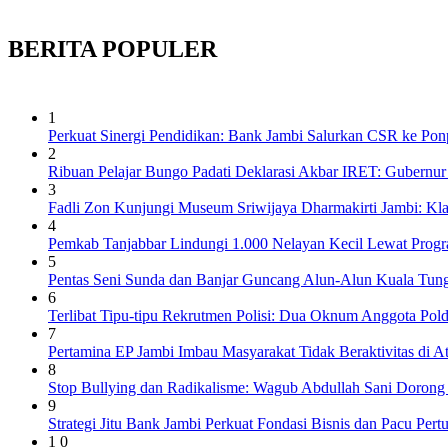
BERITA
POPULER
1
Perkuat Sinergi Pendidikan: Bank Jambi Salurkan CSR ke Pon
2
Ribuan Pelajar Bungo Padati Deklarasi Akbar IRET: Gubernur 
3
Fadli Zon Kunjungi Museum Sriwijaya Dharmakirti Jambi: Kl
4
Pemkab Tanjabbar Lindungi 1.000 Nelayan Kecil Lewat Prog
5
Pentas Seni Sunda dan Banjar Guncang Alun-Alun Kuala Tung
6
Terlibat Tipu-tipu Rekrutmen Polisi: Dua Oknum Anggota Pol
7
Pertamina EP Jambi Imbau Masyarakat Tidak Beraktivitas di 
8
Stop Bullying dan Radikalisme: Wagub Abdullah Sani Dorong
9
Strategi Jitu Bank Jambi Perkuat Fondasi Bisnis dan Pacu Pe
1 0