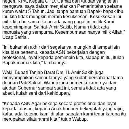
negeri, KPA, Kepala OPD, Camat dan Ajudan yang telah
mengawal saya dalam menjalankan Pemerintahan selama
kurun waktu 5 Tahun. Jadi tanpa bantuan Bapak- bapak ibu
Ibu kita tidak mungkin meraih kesuksesan. Kesuksesan ini
milik kita bersama, kalau ada yang gagal ini milik Kami
kepemimpinan Safrial- Amir Sakib, Namun tidak ada
manusia yang sempurna, Kesempurnaan hanya milik Allah,”
Ucap Safrial.
“Ini bukanlah akhir dari segalanya, mungkin di tempat lain
kita bisa bertemu, kepada ASN bekerjalan dengan
profesional, loyal kepada pemimpin kita, siapapun itu, itulah
Bapak mamak kita,” tambahnya.
Wakil Bupati Tanjab Barat Drs. H. Amir Sakib juga
menyampaikan sambutannya yang sudah bersahabat lama
dengan Pak Safrial. Wabup juga bercerita kariernya dari
ajudan Gubernur sampai saat ini, semua tidak ada yang
abadi, itulah seni dari kehidupan.
“Kepada ASN Agar bekerja secara profesional dan loyal
kepada atasan, kepada Anak honorer bekerjalah yang rajin,
kalau ada ketemu kami dijalan sapalah kami tegur karena itu
merupakan silaturahmi kita,” tutup Wabup.