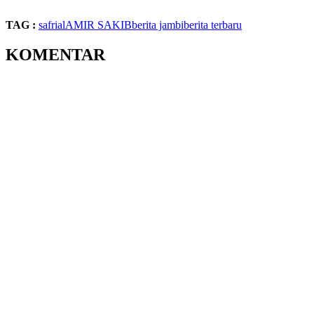
TAG :
safrial
AMIR SAKIB
berita jambi
berita terbaru
KOMENTAR