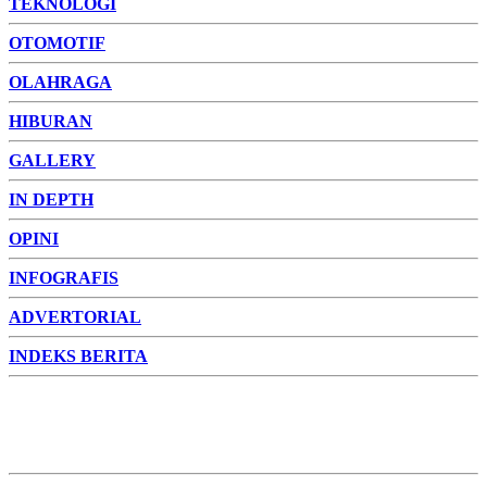
TEKNOLOGI
OTOMOTIF
OLAHRAGA
HIBURAN
GALLERY
IN DEPTH
OPINI
INFOGRAFIS
ADVERTORIAL
INDEKS BERITA
ADVERTORIAL
FOTO
VIDEO
PESONA JAMBI
PESONA
INDONESIA
PESONA DUNIA
CAKRAWALA
HEALTH
PROPERTY
LIFESTYLE
ENTREPRENEURSHIP