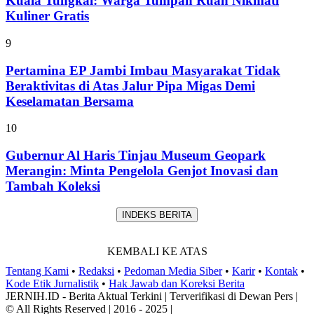
Kuala Tungkal: Warga Tumpah Ruah Nikmati
Kuliner Gratis
9
Pertamina EP Jambi Imbau Masyarakat Tidak
Beraktivitas di Atas Jalur Pipa Migas Demi
Keselamatan Bersama
10
Gubernur Al Haris Tinjau Museum Geopark
Merangin: Minta Pengelola Genjot Inovasi dan
Tambah Koleksi
INDEKS BERITA
KEMBALI KE ATAS
Tentang Kami
•
Redaksi
•
Pedoman Media Siber
•
Karir
•
Kontak
•
Kode Etik Jurnalistik
•
Hak Jawab dan Koreksi Berita
JERNIH.ID - Berita Aktual Terkini | Terverifikasi di Dewan Pers |
© All Rights Reserved | 2016 - 2025 |