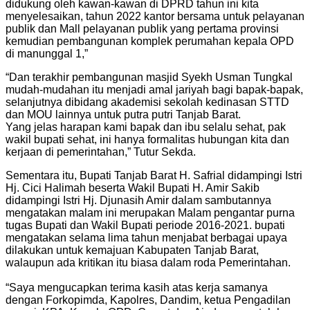
didukung oleh kawan-kawan di DPRD tahun ini kita
menyelesaikan, tahun 2022 kantor bersama untuk pelayanan
publik dan Mall pelayanan publik yang pertama provinsi
kemudian pembangunan komplek perumahan kepala OPD
di manunggal 1,”
“Dan terakhir pembangunan masjid Syekh Usman Tungkal
mudah-mudahan itu menjadi amal jariyah bagi bapak-bapak,
selanjutnya dibidang akademisi sekolah kedinasan STTD
dan MOU lainnya untuk putra putri Tanjab Barat.
Yang jelas harapan kami bapak dan ibu selalu sehat, pak
wakil bupati sehat, ini hanya formalitas hubungan kita dan
kerjaan di pemerintahan,” Tutur Sekda.
Sementara itu, Bupati Tanjab Barat H. Safrial didampingi Istri
Hj. Cici Halimah beserta Wakil Bupati H. Amir Sakib
didampingi Istri Hj. Djunasih Amir dalam sambutannya
mengatakan malam ini merupakan Malam pengantar purna
tugas Bupati dan Wakil Bupati periode 2016-2021. bupati
mengatakan selama lima tahun menjabat berbagai upaya
dilakukan untuk kemajuan Kabupaten Tanjab Barat,
walaupun ada kritikan itu biasa dalam roda Pemerintahan.
“Saya mengucapkan terima kasih atas kerja samanya
dengan Forkopimda, Kapolres, Dandim, ketua Pengadilan