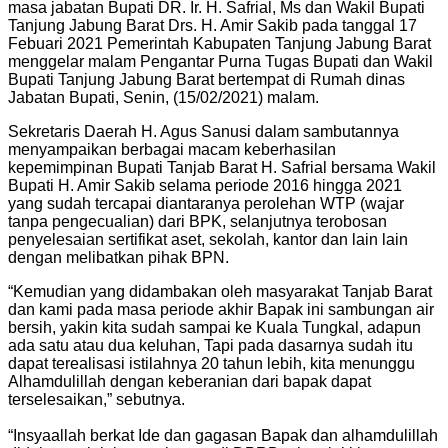
masa jabatan Bupati DR. Ir. H. Safrial, Ms dan Wakil Bupati
Tanjung Jabung Barat Drs. H. Amir Sakib pada tanggal 17
Febuari 2021 Pemerintah Kabupaten Tanjung Jabung Barat
menggelar malam Pengantar Purna Tugas Bupati dan Wakil
Bupati Tanjung Jabung Barat bertempat di Rumah dinas
Jabatan Bupati, Senin, (15/02/2021) malam.
Sekretaris Daerah H. Agus Sanusi dalam sambutannya
menyampaikan berbagai macam keberhasilan
kepemimpinan Bupati Tanjab Barat H. Safrial bersama Wakil
Bupati H. Amir Sakib selama periode 2016 hingga 2021
yang sudah tercapai diantaranya perolehan WTP (wajar
tanpa pengecualian) dari BPK, selanjutnya terobosan
penyelesaian sertifikat aset, sekolah, kantor dan lain lain
dengan melibatkan pihak BPN.
“Kemudian yang didambakan oleh masyarakat Tanjab Barat
dan kami pada masa periode akhir Bapak ini sambungan air
bersih, yakin kita sudah sampai ke Kuala Tungkal, adapun
ada satu atau dua keluhan, Tapi pada dasarnya sudah itu
dapat terealisasi istilahnya 20 tahun lebih, kita menunggu
Alhamdulillah dengan keberanian dari bapak dapat
terselesaikan,” sebutnya.
“Insyaallah berkat Ide dan gagasan Bapak dan alhamdulillah