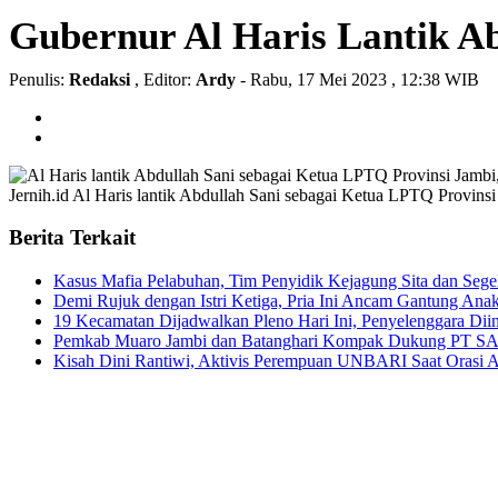
Gubernur Al Haris Lantik A
Penulis:
Redaksi
, Editor:
Ardy
- Rabu, 17 Mei 2023 , 12:38 WIB
Jernih.id
Al Haris lantik Abdullah Sani sebagai Ketua LPTQ Provinsi
Berita Terkait
Kasus Mafia Pelabuhan, Tim Penyidik Kejagung Sita dan Sege
Demi Rujuk dengan Istri Ketiga, Pria Ini Ancam Gantung Ana
19 Kecamatan Dijadwalkan Pleno Hari Ini, Penyelenggara Dii
Pemkab Muaro Jambi dan Batanghari Kompak Dukung PT SAS 
Kisah Dini Rantiwi, Aktivis Perempuan UNBARI Saat Orasi A