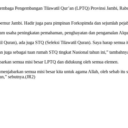
Lembaga Pengembangan Tilawatil Qur’an (LPTQ) Provinsi Jambi, Rabu
ernur Jambi. Hadir juga para pimpinan Forkopimda dan sejumlah pejab
m usaha peningkatan pemahaman, penghayatan dan pengamalan Alqura
uran), ada juga STQ (Seleksi Tilawatil Quran). Saya harap semua itu 
n juga sebagai tuan rumah STQ tingkat Nasional tahun ini,” tambahnya
jabarkan semua misi besar LPTQ dan didukung oleh semua elemen.
sa menjabarkan semua misi besar kita untuk agama Allah, oleh sebab i
n,” sebutnya.(JR2)