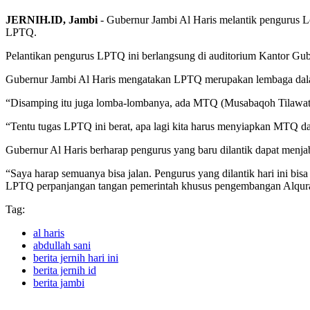
JERNIH.ID, Jambi
-
Gubernur Jambi Al Haris melantik pengurus 
LPTQ.
Pelantikan pengurus LPTQ ini berlangsung di auditorium Kantor Gub
Gubernur Jambi Al Haris mengatakan LPTQ merupakan lembaga dala
“Disamping itu juga lomba-lombanya, ada MTQ (Musabaqoh Tilawatil Q
“Tentu tugas LPTQ ini berat, apa lagi kita harus menyiapkan MTQ da
Gubernur Al Haris berharap pengurus yang baru dilantik dapat men
“Saya harap semuanya bisa jalan. Pengurus yang dilantik hari ini bi
LPTQ perpanjangan tangan pemerintah khusus pengembangan Alqura
Tag:
al haris
abdullah sani
berita jernih hari ini
berita jernih id
berita jambi