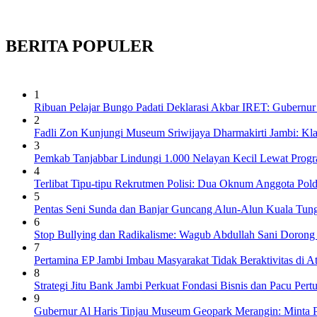
BERITA
POPULER
1
Ribuan Pelajar Bungo Padati Deklarasi Akbar IRET: Gubernur 
2
Fadli Zon Kunjungi Museum Sriwijaya Dharmakirti Jambi: Kl
3
Pemkab Tanjabbar Lindungi 1.000 Nelayan Kecil Lewat Prog
4
Terlibat Tipu-tipu Rekrutmen Polisi: Dua Oknum Anggota Pol
5
Pentas Seni Sunda dan Banjar Guncang Alun-Alun Kuala Tung
6
Stop Bullying dan Radikalisme: Wagub Abdullah Sani Dorong
7
Pertamina EP Jambi Imbau Masyarakat Tidak Beraktivitas di 
8
Strategi Jitu Bank Jambi Perkuat Fondasi Bisnis dan Pacu Pe
9
Gubernur Al Haris Tinjau Museum Geopark Merangin: Minta P