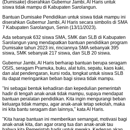
(Dumisake) diserahkan Gubernur Jambi, Al Haris untuk
siswa tidak mampu di Kabupaten Sarolangun.
Bantuan Dumisake Pendidikan untuk siswa tidak mampu ini
diserahkan Gubernur Jambi, Al Haris secara simbolis di SMA
7 Kabupaten Sarolangun, Senin (13/11/2023).
Ada sebanyak 632 siswa SMA, SMK dan SLB di Kabupaten
Sarolangun yang mendapatkan bantuan pendidikan program
Dumisake tahun 2023 ini, rinciannya SMA sebanyak 395
siswa, SMK sebanyak 217 siswa, dan SLB 20 siswa.
Gubernur Jambi, Al Haris berharap bantuan berupa seragam
OSIS, seragam Pramuka, buku, alat tulis, sepatu, kaos kaki,
dan alat pendengaran, kursi roda, tongkat untuk siswa SLB
itu dapat meringankan beban bagi siswa tidak mampu.
"Ini sebagai bentuk kehadiran dan kepedulian pemerintah
hadir di tengah anak-anak tidak mampu, supaya mendapat
bantuan peralatan pendidikan. Kita ingin mengurangi beban
keluarga tidak mampu, agar anak-anak tetap sekolah, maka
ini kita bantu seragam dan lainnya," kata Al Haris.
"Kita harap bantuan ini memberikan semangat, motivasi bagi
anak-anak kita, dan agar orang tua dan anak-anak tau
bahwa kita Pemerintah hadir untuk mereka. Kedepan akan