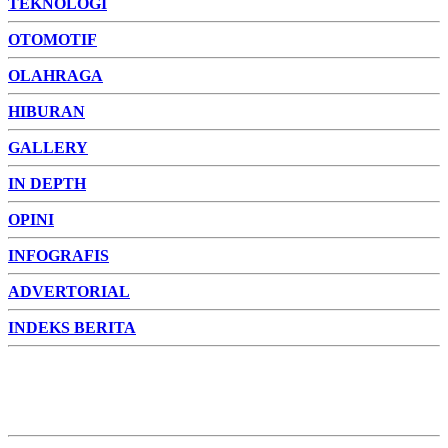
TEKNOLOGI
OTOMOTIF
OLAHRAGA
HIBURAN
GALLERY
IN DEPTH
OPINI
INFOGRAFIS
ADVERTORIAL
INDEKS BERITA
ADVERTORIAL
FOTO
VIDEO
PESONA JAMBI
PESONA
INDONESIA
PESONA DUNIA
CAKRAWALA
HEALTH
PROPERTY
LIFESTYLE
ENTREPRENEURSHIP