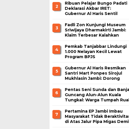
Ribuan Pelajar Bungo Padati
2
Deklarasi Akbar IRET:
Gubernur Al Haris Sentil
Bahaya Judi Online dan
Radikalisme
Fadli Zon Kunjungi Museum
3
Sriwijaya Dharmakirti Jambi:
Klaim Terbesar Kalahkan
Borobudur dan Prambanan
Pemkab Tanjabbar Lindungi
4
1.000 Nelayan Kecil Lewat
Program BPJS
Ketenagakerjaan
Gubernur Al Haris Resmikan
5
Santri Mart Ponpes Sirojul
Mukhlasin Jambi: Dorong
Kemandirian Ekonomi
Pesantren
Pentas Seni Sunda dan Banja
6
Guncang Alun-Alun Kuala
Tungkal: Warga Tumpah Rua
Nikmati Kuliner Gratis
Pertamina EP Jambi Imbau
7
Masyarakat Tidak Beraktivita
di Atas Jalur Pipa Migas Demi
Keselamatan Bersama