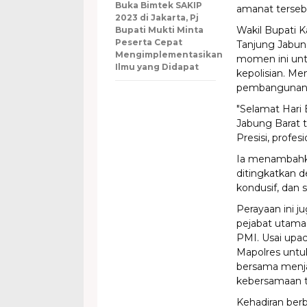
Buka Bimtek SAKIP
amanat terseb
2023 di Jakarta, Pj
​Wakil Bupati
Bupati Mukti Minta
Peserta Cepat
Tanjung Jabun
Mengimplementasikan
momen ini unt
Ilmu yang Didapat
kepolisian. Me
pembangunan 
​"Selamat Hari
Jabung Barat t
Presisi, profes
​Ia menambahka
ditingkatkan 
kondusif, dan 
​Perayaan ini 
pejabat utama
PMI. Usai upac
Mapolres untu
bersama menja
kebersamaan t
​Kehadiran ber