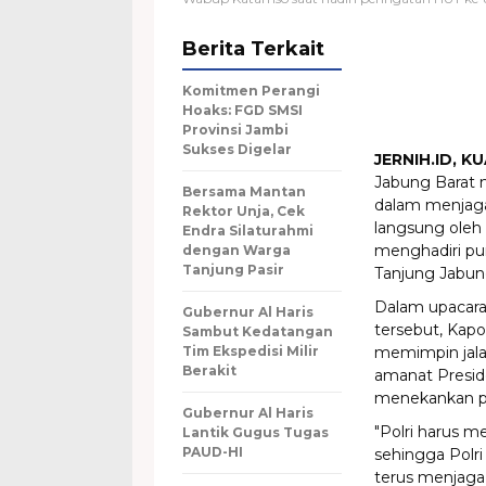
Berita Terkait
Komitmen Perangi
Hoaks: FGD SMSI
Provinsi Jambi
Sukses Digelar
JERNIH.ID, ​
Jabung Barat m
Bersama Mantan
dalam menjaga 
Rektor Unja, Cek
langsung oleh 
Endra Silaturahmi
menghadiri pu
dengan Warga
Tanjung Pasir
Tanjung Jabung
​Dalam upacar
Gubernur Al Haris
tersebut, Kapo
Sambut Kedatangan
Tim Ekspedisi Milir
memimpin jala
Berakit
amanat Presid
menekankan pera
Gubernur Al Haris
​"Polri harus 
Lantik Gugus Tugas
PAUD-HI
sehingga Polri
terus menjaga