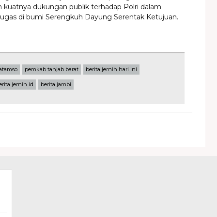
kuatnya dukungan publik terhadap Polri dalam
gas di bumi Serengkuh Dayung Serentak Ketujuan.
atamso
pemkab tanjab barat
berita jernih hari ini
erita jernih id
berita jambi