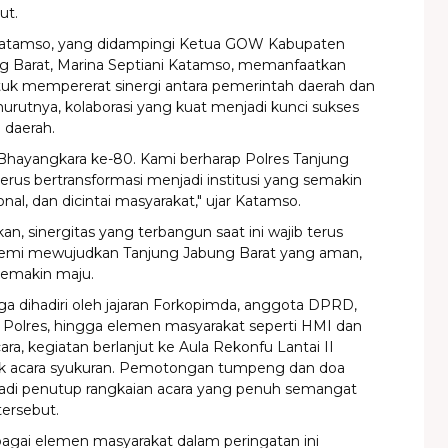
ut.
 Katamso, yang didampingi Ketua GOW Kabupaten
g Barat, Marina Septiani Katamso, memanfaatkan
uk mempererat sinergi antara pemerintah daerah dan
nurutnya, kolaborasi yang kuat menjadi kunci sukses
daerah.
 Bhayangkara ke-80. Kami berharap Polres Tanjung
erus bertransformasi menjadi institusi yang semakin
ional, dan dicintai masyarakat," ujar Katamso.
n, sinergitas yang terbangun saat ini wajib terus
demi mewujudkan Tanjung Jabung Barat yang aman,
semakin maju.
juga dihadiri oleh jajaran Forkopimda, anggota DPRD,
 Polres, hingga elemen masyarakat seperti HMI dan
ara, kegiatan berlanjut ke Aula Rekonfu Lantai II
k acara syukuran. Pemotongan tumpeng dan doa
di penutup rangkaian acara yang penuh semangat
ersebut.
bagai elemen masyarakat dalam peringatan ini