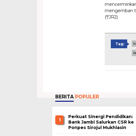
mencerminkan 
mengemban tu
(*/JR2)
k
Tag:
b
BERITA
POPULER
Perkuat Sinergi Pendidikan:
1
Bank Jambi Salurkan CSR ke
Ponpes Sirojul Mukhlasin
Jambi