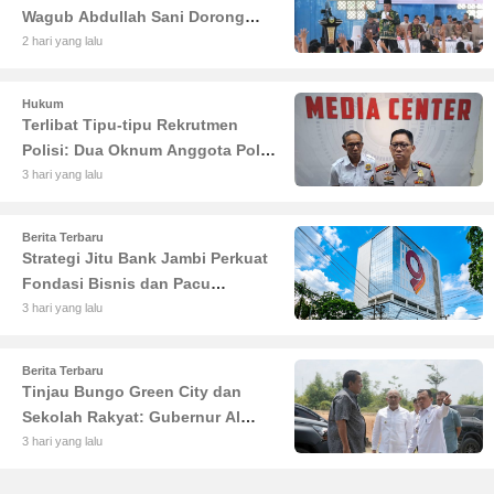
Wagub Abdullah Sani Dorong
Siswa Jadi Garda Terdepan
2 hari yang lalu
Bangsa
Hukum
Terlibat Tipu-tipu Rekrutmen
Polisi: Dua Oknum Anggota Polda
Jambi Diciduk Propam
3 hari yang lalu
Berita Terbaru
Strategi Jitu Bank Jambi Perkuat
Fondasi Bisnis dan Pacu
Pertumbuhan Ekonomi Jambi
3 hari yang lalu
Berita Terbaru
Tinjau Bungo Green City dan
Sekolah Rakyat: Gubernur Al
Haris Tekankan Sinergi
3 hari yang lalu
Pendidikan dan Infrastruktur