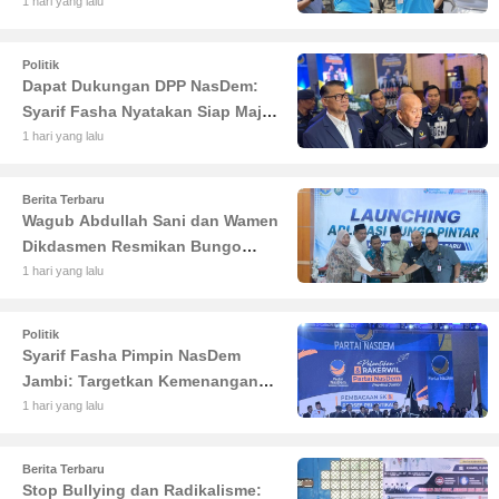
Lomba Sauk'an Layangan
1 hari yang lalu
Politik
Dapat Dukungan DPP NasDem:
Syarif Fasha Nyatakan Siap Maju
di Pilgub Jambi
1 hari yang lalu
Berita Terbaru
Wagub Abdullah Sani dan Wamen
Dikdasmen Resmikan Bungo
Pintar: Dorong Digitalisasi
1 hari yang lalu
Pendidikan Jambi
Politik
Syarif Fasha Pimpin NasDem
Jambi: Targetkan Kemenangan
Besar di Pemilu 2029
1 hari yang lalu
Berita Terbaru
Stop Bullying dan Radikalisme: