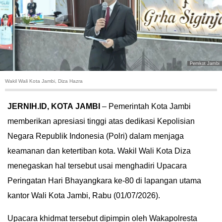
HUKUM
KRIMINAL
KHAZANAH
Pemkot Jambi
Wakil Wali Kota Jambi, Diza Hazra
LEISUR
JERNIH.ID, KOTA
​
JAMBI
– Pemerintah Kota Jambi
TEKNOLOGI
memberikan apresiasi tinggi atas dedikasi Kepolisian
Negara Republik Indonesia (Polri) dalam menjaga
OTOMOTIF
keamanan dan ketertiban kota. Wakil Wali Kota Diza
OLAHRAGA
menegaskan hal tersebut usai menghadiri Upacara
Peringatan Hari Bhayangkara ke-80 di lapangan utama
HIBURAN
kantor Wali Kota Jambi, Rabu (01/07/2026).
GALLERY
​Upacara khidmat tersebut dipimpin oleh Wakapolresta