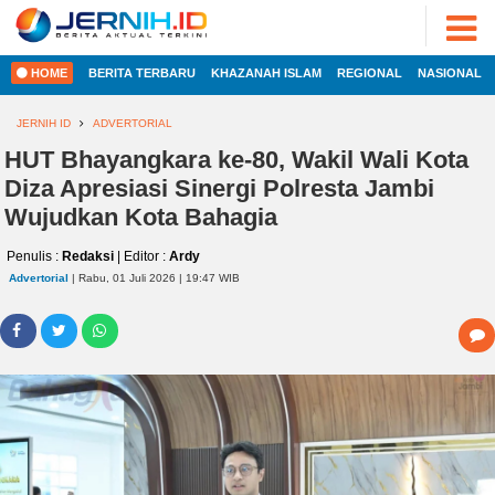
ADVERTORIAL
©
2022
FOTO
JERNIH.ID
HOME
BERITA TERBARU
KHAZANAH ISLAM
REGIONAL
NASIONAL
•
VIDEO
Developed
by
JERNIH ID
ADVERTORIAL
PESONA
JAMBI
HUT Bhayangkara ke-80, Wakil Wali Kota
HOME
Diza Apresiasi Sinergi Polresta Jambi
PESONA
INDONESIA
Wujudkan Kota Bahagia
REGIONAL
PESONA
Penulis :
Redaksi
| Editor :
Ardy
DUNIA
Advertorial
| Rabu, 01 Juli 2026 | 19:47 WIB
NASIONAL
CAKRAWALA
HEALTH
INTERNASIONAL
PROPERTY
EKOBIS
LIFESTYLE
ENTREPRENEURSHIP
POLITIK