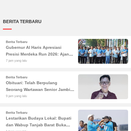
BERITA TERBARU
Berita Terbaru
Gubernur Al Haris Apresiasi
Presisi Merdeka Run 2026: Ajang
Olahraga yang Gerakkan UMKM
7 jam yang lalu
Jambi
Berita Terbaru
Obituari: Telah Berpulang
Seorang Wartawan Senior Jambi
Hery Farmansyah atau Hery
9 jam yang lalu
Rawas
Berita Terbaru
Lestarikan Budaya Lokal: Bupati
dan Wabup Tanjab Barat Buka