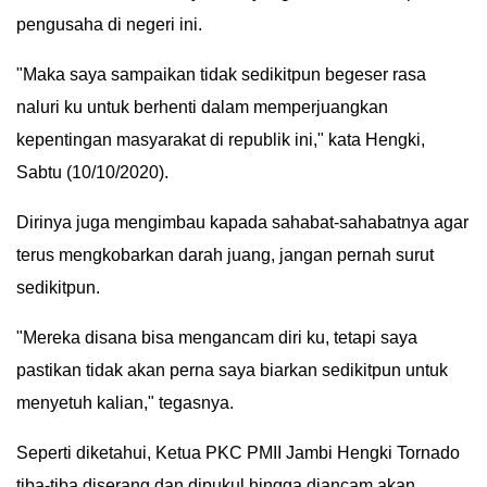
pengusaha di negeri ini.
IN
DEPTH
"Maka saya sampaikan tidak sedikitpun begeser rasa
naluri ku untuk berhenti dalam memperjuangkan
OPINI
kepentingan masyarakat di republik ini," kata Hengki,
INFOGRAFIS
Sabtu (10/10/2020).
ADVERTORIAL
Dirinya juga mengimbau kapada sahabat-sahabatnya agar
terus mengkobarkan darah juang, jangan pernah surut
INDEKS
sedikitpun.
BERITA
"Mereka disana bisa mengancam diri ku, tetapi saya
pastikan tidak akan perna saya biarkan sedikitpun untuk
menyetuh kalian," tegasnya.
Seperti diketahui, Ketua PKC PMII Jambi Hengki Tornado
tiba-tiba diserang dan dipukul hingga diancam akan