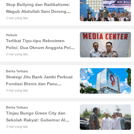
Stop Bullying dan Radikalisme:
Wagub Abdullah Sani Dorong
Siswa Jadi Garda Terdepan
2 hari yang lalu
Bangsa
Hukum
Terlibat Tipu-tipu Rekrutmen
Polisi: Dua Oknum Anggota Polda
Jambi Diciduk Propam
3 hari yang lalu
Berita Terbaru
Strategi Jitu Bank Jambi Perkuat
Fondasi Bisnis dan Pacu
Pertumbuhan Ekonomi Jambi
3 hari yang lalu
Berita Terbaru
Tinjau Bungo Green City dan
Sekolah Rakyat: Gubernur Al
Haris Tekankan Sinergi
3 hari yang lalu
Pendidikan dan Infrastruktur