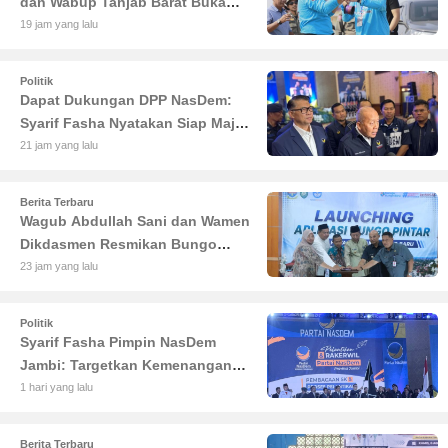
dan Wabup Tanjab Barat Buka
Lomba Sauk'an Layangan
19 jam yang lalu
Politik
Dapat Dukungan DPP NasDem:
Syarif Fasha Nyatakan Siap Maju
di Pilgub Jambi
21 jam yang lalu
Berita Terbaru
Wagub Abdullah Sani dan Wamen
Dikdasmen Resmikan Bungo
Pintar: Dorong Digitalisasi
23 jam yang lalu
Pendidikan Jambi
Politik
Syarif Fasha Pimpin NasDem
Jambi: Targetkan Kemenangan
Besar di Pemilu 2029
1 hari yang lalu
Berita Terbaru