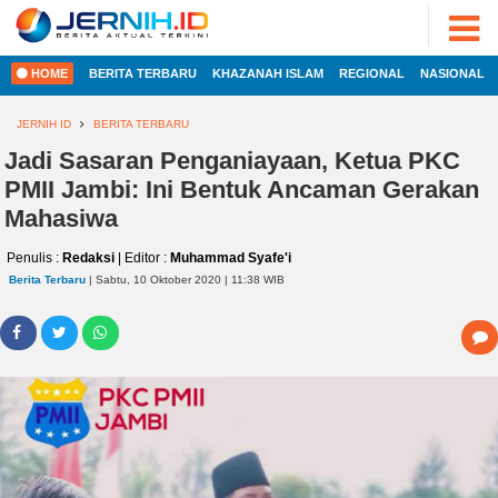
ADVERTORIAL
©
2022
FOTO
JERNIH.ID
HOME
BERITA TERBARU
KHAZANAH ISLAM
REGIONAL
NASIONAL
•
VIDEO
Developed
by
JERNIH ID
BERITA TERBARU
PESONA
JAMBI
Jadi Sasaran Penganiayaan, Ketua PKC
HOME
PMII Jambi: Ini Bentuk Ancaman Gerakan
PESONA
INDONESIA
Mahasiwa
REGIONAL
PESONA
Penulis :
Redaksi
| Editor :
Muhammad Syafe'i
DUNIA
Berita Terbaru
| Sabtu, 10 Oktober 2020 | 11:38 WIB
NASIONAL
CAKRAWALA
HEALTH
INTERNASIONAL
PROPERTY
EKOBIS
LIFESTYLE
ENTREPRENEURSHIP
POLITIK