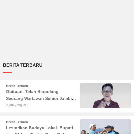
BERITA TERBARU
Berita Terbaru
Obituari: Telah Berpulang
Seorang Wartawan Senior Jambi
Hery Farmansyah atau Hery
2 jam yang lalu
Rawas
Berita Terbaru
Lestarikan Budaya Lokal: Bupati