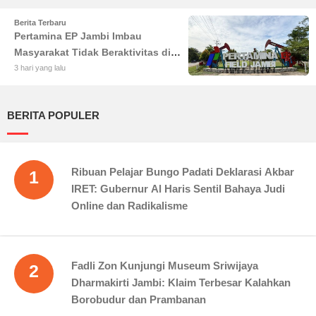
Berita Terbaru
Pertamina EP Jambi Imbau
Masyarakat Tidak Beraktivitas di
Atas Jalur Pipa Migas Demi
3 hari yang lalu
Keselamatan Bersama
BERITA POPULER
Ribuan Pelajar Bungo Padati Deklarasi Akbar
1
IRET: Gubernur Al Haris Sentil Bahaya Judi
Online dan Radikalisme
Fadli Zon Kunjungi Museum Sriwijaya
2
Dharmakirti Jambi: Klaim Terbesar Kalahkan
Borobudur dan Prambanan