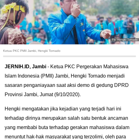
HUKUM
KRIMINAL
KHAZANAH
Fb: Hengki Tornado
Ketua PKC PMII Jambi, Hengki Tornado
LEISUR
JERNIH.ID, Jambi
- Ketua PKC Pergerakan Mahasiswa
TEKNOLOGI
Islam Indonesia (PMII) Jambi, Hengki Tornado menjadi
sasaran penganiayaan saat aksi demo di gedung DPRD
OTOMOTIF
Provinsi Jambi, Jumat (9/10/2020).
OLAHRAGA
Hengki mengatakan jika kejadian yang terjadi hari ini
HIBURAN
terhadap dirinya merupakan salah satu bentuk ancaman
yang membabi buta terhadap gerakan mahasiswa dalam
GALLERY
menuntut hak-hak masyarakat yang terzolimi, oleh para