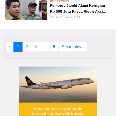
Berita Terbaru
Pemprov Jambi Alami Kerugian
Rp 500 Juta Pasca Ricuh Aksi
Demo Sopir Batubara
Selasa, 23 Januari 2024
1
2
3
...
6
Selanjutnya