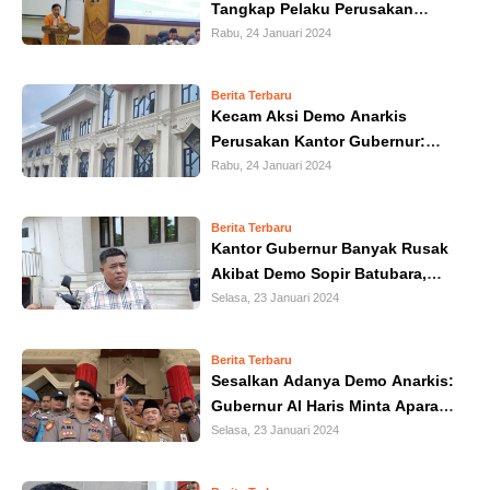
Tangkap Pelaku Perusakan
IN
Kantor Gubernur Jambi
Rabu, 24 Januari 2024
DEPTH
Berita Terbaru
OPINI
Kecam Aksi Demo Anarkis
Perusakan Kantor Gubernur:
INFOGRAFIS
GMM Minta Polisi Segera Tindak
Rabu, 24 Januari 2024
Pelaku
ADVERTORIAL
Berita Terbaru
Kantor Gubernur Banyak Rusak
Akibat Demo Sopir Batubara,
INDEKS
BERITA
Muzakir: Polisi Sudah Lakukan
Selasa, 23 Januari 2024
Identifikasi
Berita Terbaru
Sesalkan Adanya Demo Anarkis:
Gubernur Al Haris Minta Aparat
Segera Cari Dalang Kerusuhan
Selasa, 23 Januari 2024