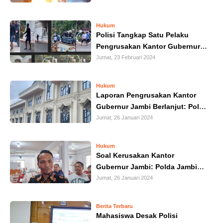
HUKUM
Hukum
Polisi Tangkap Satu Pelaku
KRIMINAL
Pengrusakan Kantor Gubernur
Jambi
Jumat, 23 Februari 2024
KHAZANAH
LEISUR
Hukum
Laporan Pengrusakan Kantor
Gubernur Jambi Berlanjut: Polisi
TEKNOLOGI
Sudah Mengindentifikasi
Jumat, 26 Januari 2024
Belasan Terduga Pelaku
OTOMOTIF
Hukum
Soal Kerusakan Kantor
OLAHRAGA
Gubernur Jambi: Polda Jambi
Sudah Periksa 6 Saksi
Jumat, 26 Januari 2024
HIBURAN
Berita Terbaru
GALLERY
Mahasiswa Desak Polisi