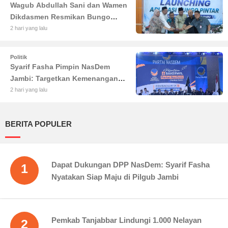
Wagub Abdullah Sani dan Wamen
Dikdasmen Resmikan Bungo
Pintar: Dorong Digitalisasi
2 hari yang lalu
Pendidikan Jambi
Politik
Syarif Fasha Pimpin NasDem
Jambi: Targetkan Kemenangan
Besar di Pemilu 2029
2 hari yang lalu
BERITA POPULER
Dapat Dukungan DPP NasDem: Syarif Fasha
1
Nyatakan Siap Maju di Pilgub Jambi
Pemkab Tanjabbar Lindungi 1.000 Nelayan
2