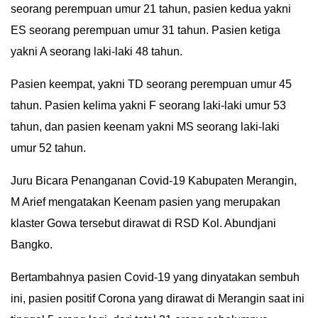
seorang perempuan umur 21 tahun, pasien kedua yakni
IN
ES seorang perempuan umur 31 tahun. Pasien ketiga
DEPTH
yakni A seorang laki-laki 48 tahun.
OPINI
Pasien keempat, yakni TD seorang perempuan umur 45
tahun. Pasien kelima yakni F seorang laki-laki umur 53
INFOGRAFIS
tahun, dan pasien keenam yakni MS seorang laki-laki
ADVERTORIAL
umur 52 tahun.
INDEKS
Juru Bicara Penanganan Covid-19 Kabupaten Merangin,
BERITA
M Arief mengatakan Keenam pasien yang merupakan
klaster Gowa tersebut dirawat di RSD Kol. Abundjani
Bangko.
Bertambahnya pasien Covid-19 yang dinyatakan sembuh
ini, pasien positif Corona yang dirawat di Merangin saat ini