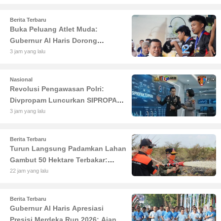
Berita Terbaru
Buka Peluang Atlet Muda:
Gubernur Al Haris Dorong
Turnamen Padel Piala Ketua DPRD
3 jam yang lalu
Jadi Agenda Rutin
Nasional
Revolusi Pengawasan Polri:
Divpropam Luncurkan SIPROPAM
Terpadu Berbasis AI untuk
3 jam yang lalu
Transparansi Maksimal
Berita Terbaru
Turun Langsung Padamkan Lahan
Gambut 50 Hektare Terbakar:
Gubernur Al Haris Minta Desa di
22 jam yang lalu
Jambi Siaga Karhutla
Berita Terbaru
Gubernur Al Haris Apresiasi
Presisi Merdeka Run 2026: Ajang