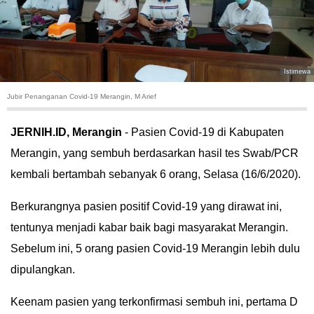
HUKUM
KRIMINAL
Istimewa
KHAZANAH
Jubir Penanganan Covid-19 Merangin, M Arief
LEISUR
JERNIH.ID, Merangin
- Pasien Covid-19 di Kabupaten
Merangin, yang sembuh berdasarkan hasil tes Swab/PCR
TEKNOLOGI
kembali bertambah sebanyak 6 orang, Selasa (16/6/2020).
OTOMOTIF
Berkurangnya pasien positif Covid-19 yang dirawat ini,
tentunya menjadi kabar baik bagi masyarakat Merangin.
OLAHRAGA
Sebelum ini, 5 orang pasien Covid-19 Merangin lebih dulu
HIBURAN
dipulangkan.
GALLERY
Keenam pasien yang terkonfirmasi sembuh ini, pertama D