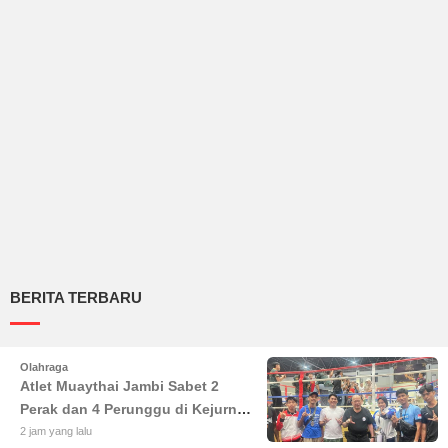
BERITA TERBARU
Olahraga
Atlet Muaythai Jambi Sabet 2
Perak dan 4 Perunggu di Kejurnas
IMC 2026 Bekasi
2 jam yang lalu