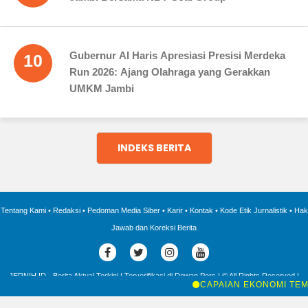
Gubernur Al Haris Apresiasi Presisi Merdeka
10
Run 2026: Ajang Olahraga yang Gerakkan
UMKM Jambi
INDEKS BERITA
Tentang Kami
•
Redaksi
•
Pedoman Media Siber
•
Karir
•
Kontak
•
Kode Etik Jurnalistik
•
Hak
Jawab dan Koreksi Berita
JERNIH.ID - Berita Aktual Terkini | Terverifikasi di Dewan Pers | © All Rights Reserved |
2016 - 2025 |
CAPAIAN EKONOMI TEMBUS 