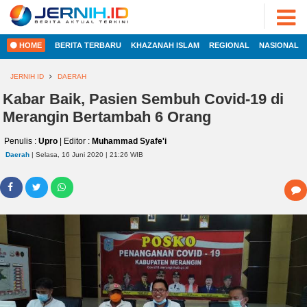
ADVERTORIAL
©
2022
FOTO
JERNIH.ID
HOME
BERITA TERBARU
KHAZANAH ISLAM
REGIONAL
NASIONAL
•
VIDEO
Developed
by
JERNIH ID
DAERAH
PESONA
JAMBI
Kabar Baik, Pasien Sembuh Covid-19 di
HOME
Merangin Bertambah 6 Orang
PESONA
INDONESIA
Penulis :
Upro
| Editor :
Muhammad Syafe'i
REGIONAL
PESONA
Daerah
| Selasa, 16 Juni 2020 | 21:26 WIB
DUNIA
NASIONAL
CAKRAWALA
HEALTH
INTERNASIONAL
PROPERTY
EKOBIS
LIFESTYLE
ENTREPRENEURSHIP
POLITIK