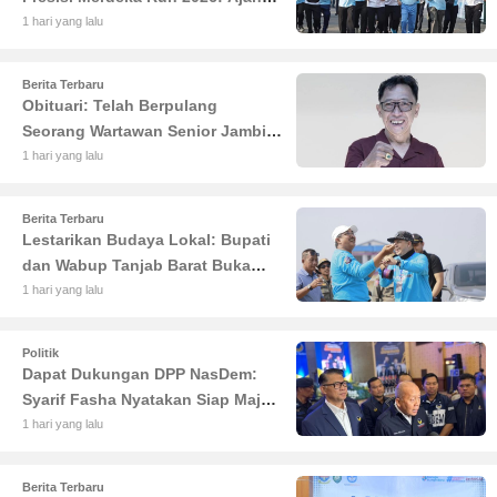
Olahraga yang Gerakkan UMKM
1 hari yang lalu
Jambi
Berita Terbaru
Obituari: Telah Berpulang
Seorang Wartawan Senior Jambi
Hery Farmansyah atau Hery
1 hari yang lalu
Rawas
Berita Terbaru
Lestarikan Budaya Lokal: Bupati
dan Wabup Tanjab Barat Buka
Lomba Sauk'an Layangan
1 hari yang lalu
Politik
Dapat Dukungan DPP NasDem:
Syarif Fasha Nyatakan Siap Maju
di Pilgub Jambi
1 hari yang lalu
Berita Terbaru