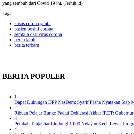
yang sembuh dari Covid-19 ini. (Jernih.id)
Tag:
kasus corona jambi
pasien positif corona
sembuh dari virus corona
berita jambi
berita terbaru
BERITA
POPULER
1
Dapat Dukungan DPP NasDem: Syarif Fasha Nyatakan Siap Ma
2
Ribuan Pelajar Bungo Padati Deklarasi Akbar IRET: Gubernur 
3
Pemkab Tanjabbar Lindungi 1.000 Nelayan Kecil Lewat Prog
4