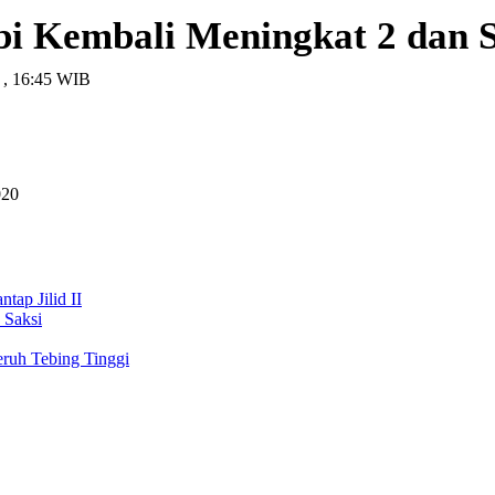
mbi Kembali Meningkat 2 da
0 , 16:45 WIB
020
tap Jilid II
 Saksi
ruh Tebing Tinggi