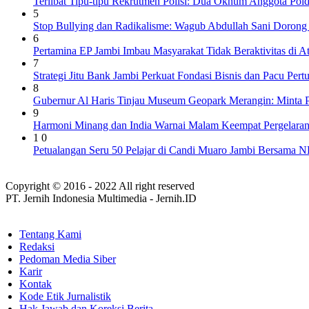
Terlibat Tipu-tipu Rekrutmen Polisi: Dua Oknum Anggota Pol
5
Stop Bullying dan Radikalisme: Wagub Abdullah Sani Dorong
6
Pertamina EP Jambi Imbau Masyarakat Tidak Beraktivitas di 
7
Strategi Jitu Bank Jambi Perkuat Fondasi Bisnis dan Pacu Pe
8
Gubernur Al Haris Tinjau Museum Geopark Merangin: Minta P
9
Harmoni Minang dan India Warnai Malam Keempat Pergelaran
1 0
Petualangan Seru 50 Pelajar di Candi Muaro Jambi Bersama 
Copyright © 2016 - 2022 All right reserved
PT. Jernih Indonesia Multimedia - Jernih.ID
Tentang Kami
Redaksi
Pedoman Media Siber
Karir
Kontak
Kode Etik Jurnalistik
Hak Jawab dan Koreksi Berita