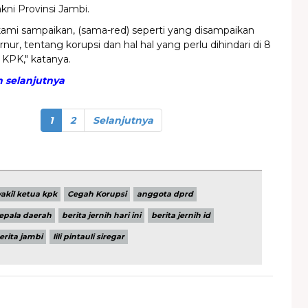
kni Provinsi Jambi.
kami sampaikan, (sama-red) seperti yang disampaikan
nur, tentang korupsi dan hal hal yang perlu dihindari di 8
 KPK," katanya.
 selanjutnya
1
2
Selanjutnya
akil ketua kpk
Cegah Korupsi
anggota dprd
epala daerah
berita jernih hari ini
berita jernih id
erita jambi
lili pintauli siregar