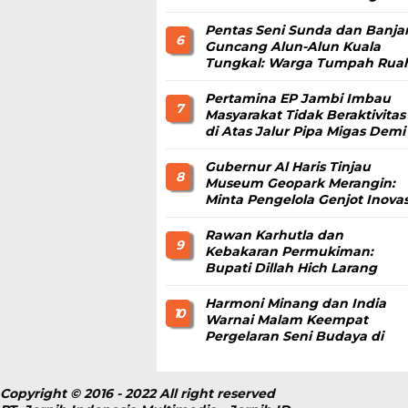
Kemandirian Ekonomi
Pesantren
Pentas Seni Sunda dan Banja
6
Guncang Alun-Alun Kuala
Tungkal: Warga Tumpah Rua
Nikmati Kuliner Gratis
Pertamina EP Jambi Imbau
7
Masyarakat Tidak Beraktivitas
di Atas Jalur Pipa Migas Demi
Keselamatan Bersama
Gubernur Al Haris Tinjau
8
Museum Geopark Merangin:
Minta Pengelola Genjot Inovas
dan Tambah Koleksi
Rawan Karhutla dan
9
Kebakaran Permukiman:
Bupati Dillah Hich Larang
Camat Tinggalkan Wilayah
Harmoni Minang dan India
1 0
Warnai Malam Keempat
Pergelaran Seni Budaya di
Alun-Alun Kuala Tungkal
Copyright © 2016 - 2022 All right reserved