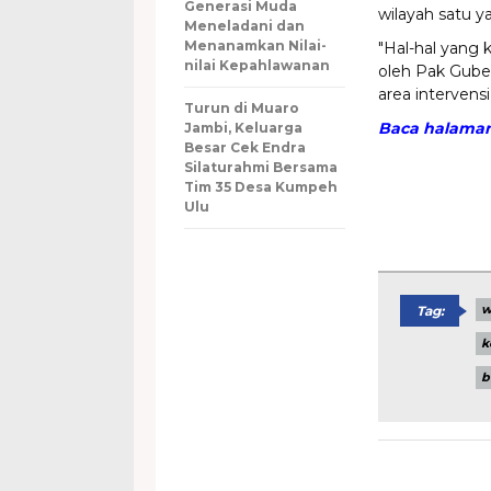
Generasi Muda
wilayah satu ya
Meneladani dan
Menanamkan Nilai-
"Hal-hal yang 
nilai Kepahlawanan
oleh Pak Guber
area intervensi
Turun di Muaro
Baca halaman
Jambi, Keluarga
Besar Cek Endra
Silaturahmi Bersama
Tim 35 Desa Kumpeh
Ulu
w
Tag:
k
b