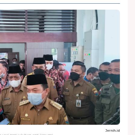
Jernih.id
to usai penyuluhan anti korupsi