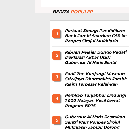
BERITA
POPULER
Perkuat Sinergi Pendidikan:
1
Bank Jambi Salurkan CSR ke
Ponpes Sirojul Mukhlasin
Jambi
Ribuan Pelajar Bungo Padati
2
Deklarasi Akbar IRET:
Gubernur Al Haris Sentil
Bahaya Judi Online dan
Radikalisme
Fadli Zon Kunjungi Museum
3
Sriwijaya Dharmakirti Jambi:
Klaim Terbesar Kalahkan
Borobudur dan Prambanan
Pemkab Tanjabbar Lindungi
4
1.000 Nelayan Kecil Lewat
Program BPJS
Ketenagakerjaan
Gubernur Al Haris Resmikan
5
Santri Mart Ponpes Sirojul
Mukhlasin Jambi: Dorong