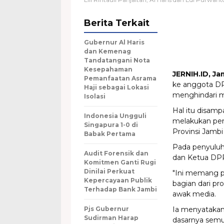
Berita Terkait
Gubernur Al Haris
dan Kemenag
Tandatangani Nota
Kesepahaman
JERNIH.ID, Ja
Pemanfaatan Asrama
ke anggota DP
Haji sebagai Lokasi
menghindari m
Isolasi
Hal itu disampa
Indonesia Ungguli
melakukan pen
Singapura 1-0 di
Provinsi Jambi
Babak Pertama
Pada penyuluhan
Audit Forensik dan
dan Ketua DPR
Komitmen Ganti Rugi
Dinilai Perkuat
"Ini memang p
Kepercayaan Publik
bagian dari pro
Terhadap Bank Jambi
awak media.
Pjs Gubernur
Ia menyatakan
Sudirman Harap
dasarnya semua 