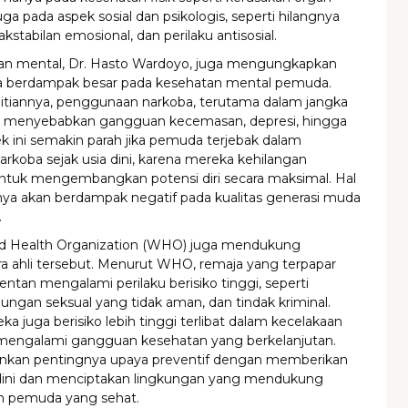
uga pada aspek sosial dan psikologis, seperti hilangnya
akstabilan emosional, dan perilaku antisosial.
an mental, Dr. Hasto Wardoyo, juga mengungkapkan
 berdampak besar pada kesehatan mental pemuda.
itiannya, penggunaan narkoba, terutama dalam jangka
t menyebabkan gangguan kecemasan, depresi, hingga
fek ini semakin parah jika pemuda terjebak dalam
koba sejak usia dini, karena mereka kehilangan
tuk mengembangkan potensi diri secara maksimal. Hal
annya akan berdampak negatif pada kualitas generasi muda
.
rld Health Organization (WHO) juga mendukung
a ahli tersebut. Menurut WHO, remaja yang terpapar
rentan mengalami perilaku berisiko tinggi, seperti
ungan seksual yang tidak aman, dan tindak kriminal.
eka juga berisiko lebih tinggi terlibat dalam kecelakaan
an mengalami gangguan kesehatan yang berkelanjutan.
an pentingnya upaya preventif dengan memberikan
 dini dan menciptakan lingkungan yang mendukung
 pemuda yang sehat.