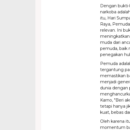
Dengan bukti-b
narkoba adala
itu, Hari Sum
Raya, Pemuda 
relevan. Ini b
meningkatkan 
muda dari anc
pemuda, baik 
penegakan huk
Pemuda adalah
tergantung pad
memastikan ba
menjadi gener
dunia dengan 
menghancurkan
Karno, "Beri a
tetapi hanya j
kuat, bebas da
Oleh karena it
momentum bag