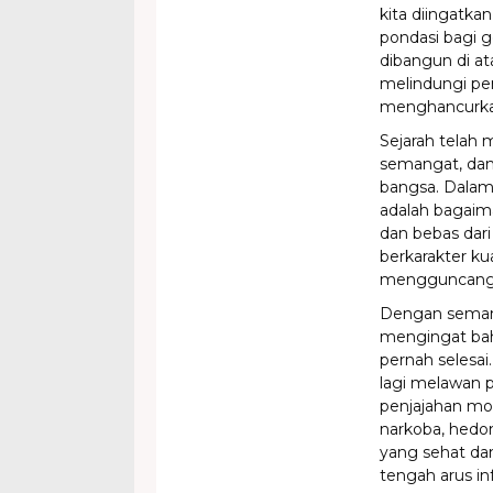
kita diingatka
pondasi bagi g
dibangun di ata
melindungi pe
menghancurka
Sejarah telah
semangat, dan
bangsa. Dalam
adalah bagaim
dan bebas dar
berkarakter ku
mengguncangk
Dengan semang
mengingat bah
pernah selesa
lagi melawan p
penjajahan m
narkoba, hedo
yang sehat dan
tengah arus in