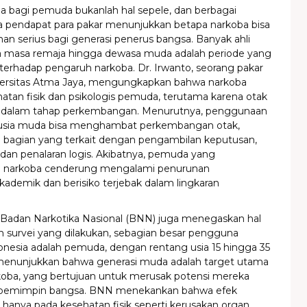
a bagi pemuda bukanlah hal sepele, dan berbagai
ta pendapat para pakar menunjukkan betapa narkoba bisa
n serius bagi generasi penerus bangsa. Banyak ahli
 masa remaja hingga dewasa muda adalah periode yang
terhadap pengaruh narkoba. Dr. Irwanto, seorang pakar
niversitas Atma Jaya, mengungkapkan bahwa narkoba
atan fisik dan psikologis pemuda, terutama karena otak
 dalam tahap perkembangan. Menurutnya, penggunaan
 usia muda bisa menghambat perkembangan otak,
 bagian yang terkait dengan pengambilan keputusan,
 dan penalaran logis. Akibatnya, pemuda yang
narkoba cenderung mengalami penurunan
demik dan berisiko terjebak dalam lingkaran
i Badan Narkotika Nasional (BNN) juga menegaskan hal
an survei yang dilakukan, sebagian besar pengguna
onesia adalah pemuda, dengan rentang usia 15 hingga 35
i menunjukkan bahwa generasi muda adalah target utama
koba, yang bertujuan untuk merusak potensi mereka
n pemimpin bangsa. BNN menekankan bahwa efek
hanya pada kesehatan fisik seperti kerusakan organ