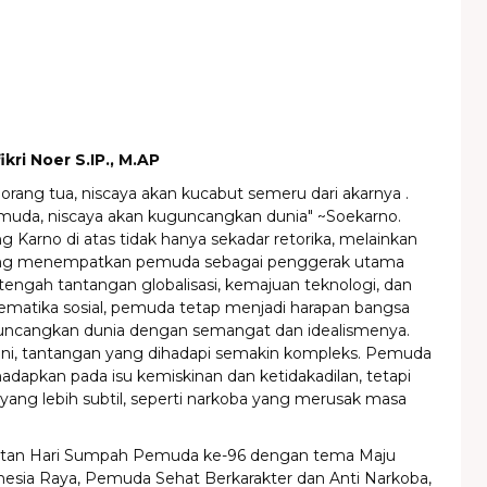
fikri Noer S.IP., M.AP
 orang tua, niscaya akan kucabut semeru dari akarnya .
emuda, niscaya akan kuguncangkan dunia" ~Soekarno.
Karno di atas tidak hanya sekadar retorika, melainkan
yang menempatkan pemuda sebagai penggerak utama
tengah tantangan globalisasi, kemajuan teknologi, dan
lematika sosial, pemuda tetap menjadi harapan bangsa
ncangkan dunia dengan semangat dan idealismenya.
 ini, tantangan yang dihadapi semakin kompleks. Pemuda
hadapkan pada isu kemiskinan dan ketidakadilan, tetapi
ang lebih subtil, seperti narkoba yang merusak masa
atan Hari Sumpah Pemuda ke-96 dengan tema Maju
esia Raya, Pemuda Sehat Berkarakter dan Anti Narkoba,