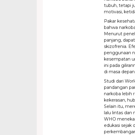
tubuh, tetapi j
motivasi, ketid
Pakar kesehat
bahwa narkoba
Menurut penel
panjang, dapa
skizofrenia. E
penggunaan nar
kesempatan un
ini pada gilir
di masa depan
Studi dari Wo
pandangan par
narkoba lebih 
kekerasan, hub
Selain itu, mer
lalu lintas d
WHO menekank
edukasi sejak
perkembangan