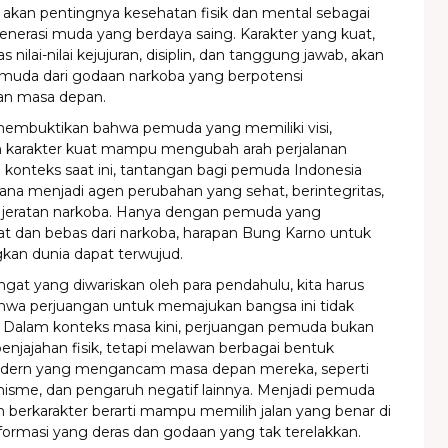
n akan pentingnya kesehatan fisik dan mental sebagai
enerasi muda yang berdaya saing. Karakter yang kuat,
s nilai-nilai kejujuran, disiplin, dan tanggung jawab, akan
muda dari godaan narkoba yang berpotensi
n masa depan.
 membuktikan bahwa pemuda yang memiliki visi,
 karakter kuat mampu mengubah arah perjalanan
 konteks saat ini, tantangan bagi pemuda Indonesia
ana menjadi agen perubahan yang sehat, berintegritas,
i jeratan narkoba. Hanya dengan pemuda yang
at dan bebas dari narkoba, harapan Bung Karno untuk
an dunia dapat terwujud.
at yang diwariskan oleh para pendahulu, kita harus
wa perjuangan untuk memajukan bangsa ini tidak
i. Dalam konteks masa kini, perjuangan pemuda bukan
enjajahan fisik, tetapi melawan berbagai bentuk
odern yang mengancam masa depan mereka, seperti
nisme, dan pengaruh negatif lainnya. Menjadi pemuda
 berkarakter berarti mampu memilih jalan yang benar di
formasi yang deras dan godaan yang tak terelakkan.