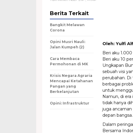
Berita Terkait
Bangkit Melawan
Corona
Opini Musri Nauli:
Oleh: Yulfi Al
Jalan Kumpeh (2)
Beri aku 1.000
Cara Membaca
Beri aku 10 p
Permohonan di MK
Ungkapan Bung 
sebuah visi 
Krisis Negara Agraria
perubahan. Di 
Mencapai Ketahanan
berbagai prob
Pangan yang
untuk menggu
Berkelanjutan
Namun, di era
tidak hanya di
Opini: Infrastruktur
juga ancaman y
depan bangsa.
Dalam pering
Bersama Indon