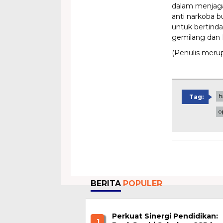
dalam menjaga
anti narkoba b
untuk bertind
gemilang dan B
(Penulis meru
h
Tag:
o
BERITA
POPULER
Perkuat Sinergi Pendidikan:
1