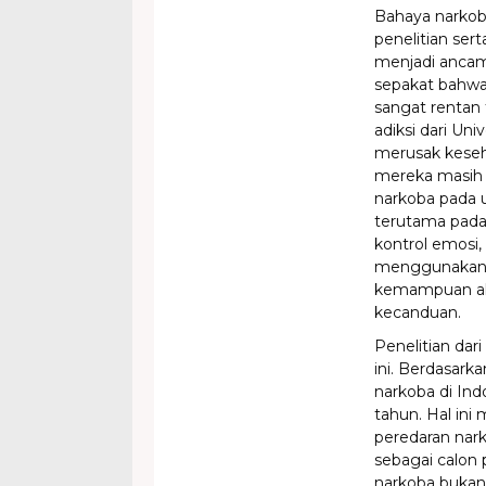
Bahaya narkob
penelitian ser
menjadi ancama
sepakat bahwa
sangat rentan 
adiksi dari U
merusak keseh
mereka masih
narkoba pada
terutama pada
kontrol emosi,
menggunakan 
kemampuan aka
kecanduan.
Penelitian dar
ini. Berdasark
narkoba di Ind
tahun. Hal in
peredaran nar
sebagai calo
narkoba bukan 