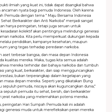
ukti ilmiah yang kuat ini, tidak dapat disangkal bahwa
h ancaman nyata bagi pemuda Indonesia. Oleh karena
pah Pemuda dengan tema " Maju Bersama Indonesia
Sehat Berkarakter dan Anti Narkoba" menjadi sangat
ukan hanya peringatan, tetapi juga seruan untuk
kesadaran kolektif akan pentingnya melindungi generasi
aman narkoba. Kita perlu memperkuat dukungan kepada
melalui pendidikan, kampanye kesehatan, maupun
um yang tegas terhadap peredaran narkoba.
 aset terbesar bangsa, dan masa depan Indonesia
a kualitas mereka. Maka, tugas kita semua adalah
hwa mereka terhindar dari bahaya narkoba dan tumbuh
asi yang kuat, berkarakter, dan siap mengguncangkan
prestasi, bukan terperangkap dalam kegelapan yang
 masa depan mereka. Seperti yang dikatakan Bung
ku sepuluh pemuda, niscaya akan kuguncangkan dunia,"
ika sepuluh pemuda itu sehat, bersih, dan berkarakter
ri jerat narkoba yang melemahkan potensi mereka.
u, peringatan Hari Sumpah Pemuda kali ini adalah
i generasi muda untuk merefleksikan peran mereka