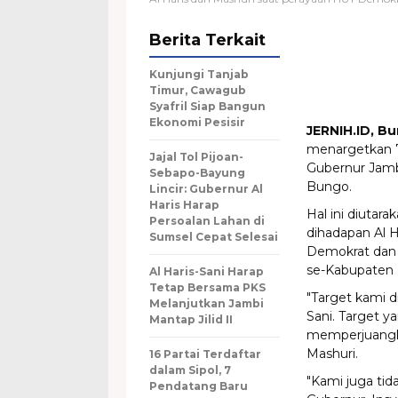
Berita Terkait
Kunjungi Tanjab
Timur, Cawagub
Syafril Siap Bangun
Ekonomi Pesisir
JERNIH.ID, B
menargetkan 7
Jajal Tol Pijoan-
Gubernur Jambi
Sebapo-Bayung
Bungo.
Lincir: Gubernur Al
Haris Harap
Hal ini diutar
Persoalan Lahan di
dihadapan Al H
Sumsel Cepat Selesai
Demokrat dan 
se-Kabupaten 
Al Haris-Sani Harap
Tetap Bersama PKS
"Target kami 
Melanjutkan Jambi
Sani. Target y
Mantap Jilid II
memperjuangka
Mashuri.
16 Partai Terdaftar
dalam Sipol, 7
"Kami juga tid
Pendatang Baru