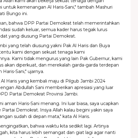
a Allah kami akan bekerja sekuat tenaga dengan
untuk kemenangan Al Haris-Sani," tambah Mashuri
ti Bungo ini.
an, bahwa DPP Partai Demokrat telah memerintahkan
dasi sudah keluar, semua kader harus tegak lurus
idat yang diusung Partai Demokrat.
ambi yang telah diusung yakni Pak Al Haris dan Buya
, tentu kami dengan sekuat tenaga kami
a. Kami tidak mengurus yang lain Pak Gubernur, kami
us akan diperkuat, dan merekalah garda-garda terdepan
aris-Sani," ujarnya.
 Al Haris yang kembali maju di Pilgub Jambi 2024
engan Abdullah Sani memberikan apresiasi yang luar
DPD Partai Demokrat Provinsi Jambi.
 ini aman Haris-Sani menang. Ini luar biasa, saya ucapkan
e Partai Demokrat. Insya Allah kalau begini yakin saya
gan sudah di depan mata," kata Al Haris.
mengingatkan, bahwa waktu kita sedikit lagi. Artinya
gah, kita harus lebih semangat dan giat lagi agar nanti