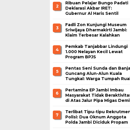
Ribuan Pelajar Bungo Padati
2
Deklarasi Akbar IRET:
Gubernur Al Haris Sentil
Bahaya Judi Online dan
Radikalisme
Fadli Zon Kunjungi Museum
3
Sriwijaya Dharmakirti Jambi:
Klaim Terbesar Kalahkan
Borobudur dan Prambanan
Pemkab Tanjabbar Lindungi
4
1.000 Nelayan Kecil Lewat
Program BPJS
Ketenagakerjaan
Pentas Seni Sunda dan Banja
5
Guncang Alun-Alun Kuala
Tungkal: Warga Tumpah Rua
Nikmati Kuliner Gratis
Pertamina EP Jambi Imbau
6
Masyarakat Tidak Beraktivita
di Atas Jalur Pipa Migas Demi
Keselamatan Bersama
Terlibat Tipu-tipu Rekrutme
7
Polisi: Dua Oknum Anggota
Polda Jambi Diciduk Propam