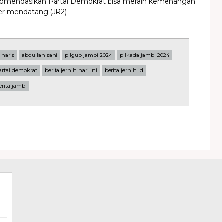
komendasikan Partai Demokrat bisa meraih kemenangan
er mendatang.(JR2)
l haris
abdullah sani
pilgub jambi 2024
pilkada jambi 2024
artai demokrat
berita jernih hari ini
berita jernih id
erita jambi