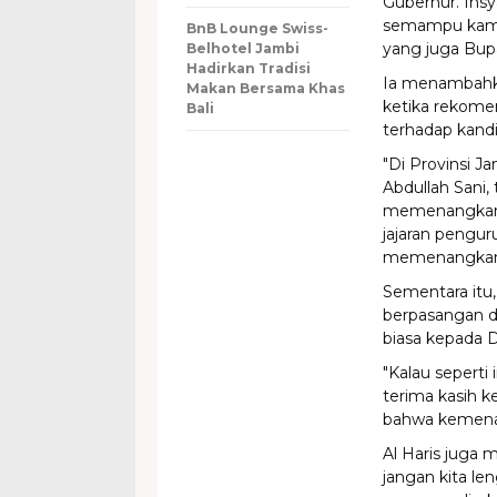
Gubernur. Insy
semampu kami 
BnB Lounge Swiss-
yang juga Bupa
Belhotel Jambi
Hadirkan Tradisi
Ia menambahk
Makan Bersama Khas
ketika rekomen
Bali
terhadap kand
"Di Provinsi J
Abdullah Sani
memenangkanny
jajaran pengur
memenangkan H
Sementara itu,
berpasangan d
biasa kepada 
"Kalau seperti
terima kasih k
bahwa kemenan
Al Haris juga 
jangan kita len