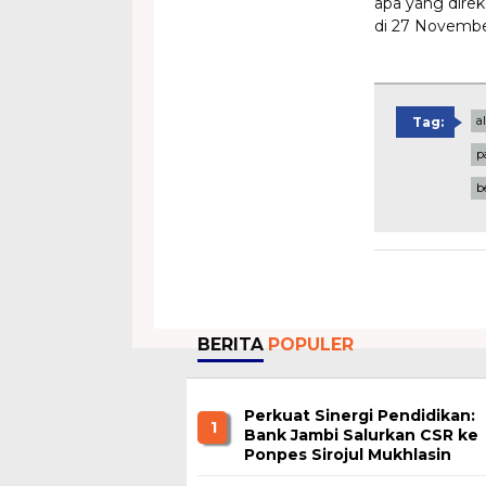
apa yang dire
di 27 Novemb
a
Tag:
p
b
BERITA
POPULER
Perkuat Sinergi Pendidikan:
1
Bank Jambi Salurkan CSR ke
Ponpes Sirojul Mukhlasin
Jambi