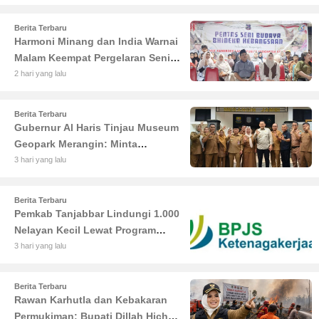
dan Radikalisme
Berita Terbaru
Harmoni Minang dan India Warnai
Malam Keempat Pergelaran Seni
Budaya di Alun-Alun Kuala
2 hari yang lalu
Tungkal
Berita Terbaru
Gubernur Al Haris Tinjau Museum
Geopark Merangin: Minta
Pengelola Genjot Inovasi dan
3 hari yang lalu
Tambah Koleksi
Berita Terbaru
Pemkab Tanjabbar Lindungi 1.000
Nelayan Kecil Lewat Program
BPJS Ketenagakerjaan
3 hari yang lalu
Berita Terbaru
Rawan Karhutla dan Kebakaran
Permukiman: Bupati Dillah Hich