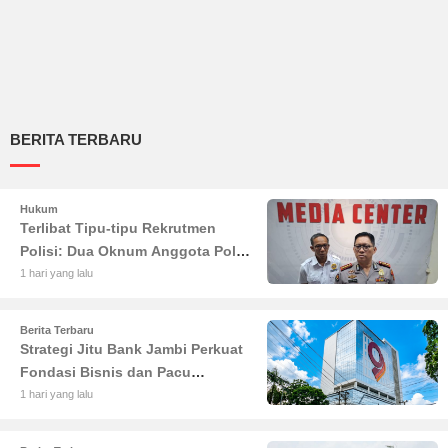
BERITA TERBARU
Hukum
Terlibat Tipu-tipu Rekrutmen
Polisi: Dua Oknum Anggota Polda
Jambi Diciduk Propam
1 hari yang lalu
Berita Terbaru
Strategi Jitu Bank Jambi Perkuat
Fondasi Bisnis dan Pacu
Pertumbuhan Ekonomi Jambi
1 hari yang lalu