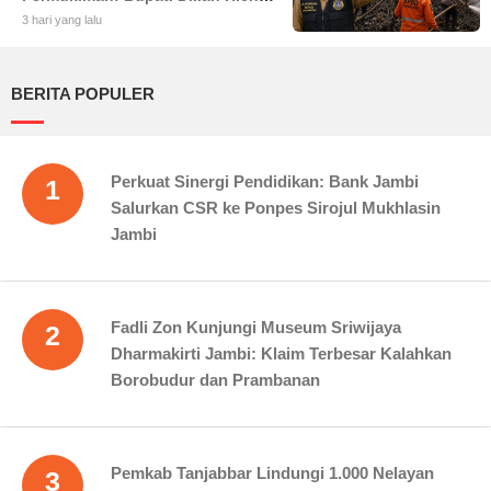
Larang Camat Tinggalkan Wilayah
3 hari yang lalu
BERITA POPULER
Perkuat Sinergi Pendidikan: Bank Jambi
1
Salurkan CSR ke Ponpes Sirojul Mukhlasin
Jambi
Fadli Zon Kunjungi Museum Sriwijaya
2
Dharmakirti Jambi: Klaim Terbesar Kalahkan
Borobudur dan Prambanan
Pemkab Tanjabbar Lindungi 1.000 Nelayan
3