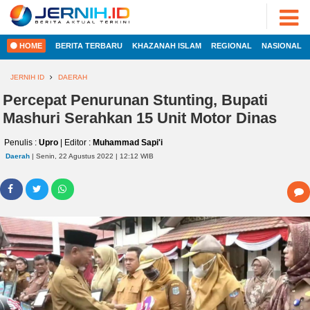
ADVERTORIAL
©
2022
FOTO
JERNIH.ID
HOME
BERITA TERBARU
KHAZANAH ISLAM
REGIONAL
NASIONAL
•
VIDEO
Developed
by
JERNIH ID
DAERAH
PESONA
JAMBI
Percepat Penurunan Stunting, Bupati
HOME
Mashuri Serahkan 15 Unit Motor Dinas
PESONA
INDONESIA
Penulis :
Upro
| Editor :
Muhammad Sapi'i
REGIONAL
PESONA
Daerah
| Senin, 22 Agustus 2022 | 12:12 WIB
DUNIA
NASIONAL
CAKRAWALA
HEALTH
INTERNASIONAL
PROPERTY
EKOBIS
LIFESTYLE
ENTREPRENEURSHIP
POLITIK