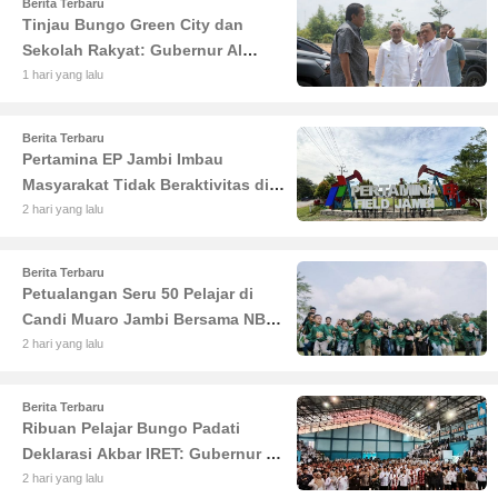
Berita Terbaru
Tinjau Bungo Green City dan
Sekolah Rakyat: Gubernur Al
Haris Tekankan Sinergi
1 hari yang lalu
Pendidikan dan Infrastruktur
Berita Terbaru
Pertamina EP Jambi Imbau
Masyarakat Tidak Beraktivitas di
Atas Jalur Pipa Migas Demi
2 hari yang lalu
Keselamatan Bersama
Berita Terbaru
Petualangan Seru 50 Pelajar di
Candi Muaro Jambi Bersama NBT
Coal Group
2 hari yang lalu
Berita Terbaru
Ribuan Pelajar Bungo Padati
Deklarasi Akbar IRET: Gubernur Al
Haris Sentil Bahaya Judi Online
2 hari yang lalu