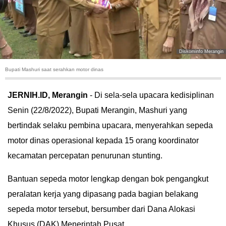
HUKUM
KRIMINAL
Diskominfo Merangin
KHAZANAH
Bupati Mashuri saat serahkan motor dinas
LEISUR
JERNIH.ID, Merangin
- Di sela-sela upacara kedisiplinan
Senin (22/8/2022), Bupati Merangin, Mashuri yang
TEKNOLOGI
bertindak selaku pembina upacara, menyerahkan sepeda
OTOMOTIF
motor dinas operasional kepada 15 orang koordinator
kecamatan percepatan penurunan stunting.
OLAHRAGA
Bantuan sepeda motor lengkap dengan bok pengangkut
HIBURAN
peralatan kerja yang dipasang pada bagian belakang
sepeda motor tersebut, bersumber dari Dana Alokasi
GALLERY
Khusus (DAK) Menerintah Pusat.