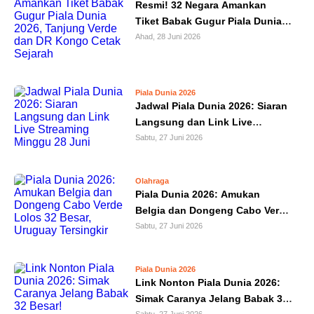
Resmi! 32 Negara Amankan
GALLERY
Tiket Babak Gugur Piala Dunia
2026, Tanjung Verde dan DR
Ahad, 28 Juni 2026
Kongo Cetak Sejarah
IN
DEPTH
Piala Dunia 2026
OPINI
Jadwal Piala Dunia 2026: Siaran
Langsung dan Link Live
Streaming Minggu 28 Juni
Sabtu, 27 Juni 2026
INFOGRAFIS
ADVERTORIAL
Olahraga
Piala Dunia 2026: Amukan
INDEKS
Belgia dan Dongeng Cabo Verde
BERITA
Lolos 32 Besar, Uruguay
Sabtu, 27 Juni 2026
Tersingkir
Piala Dunia 2026
Link Nonton Piala Dunia 2026:
Simak Caranya Jelang Babak 32
Sabtu, 27 Juni 2026