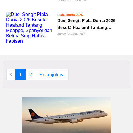
Besar!
Piala Dunia 2026
Duel Sengit Piala Dunia 2026
Besok: Haaland Tantang
Mbappe, Spanyol dan Belgia
Jumat, 26 Juni 2026
Siap Habis-habisan
1
2
Selanjutnya