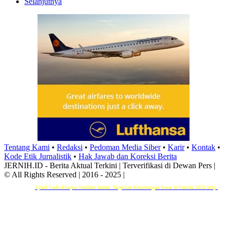
Selanjutnya
Tentang Kami
•
Redaksi
•
Pedoman Media Siber
•
Karir
•
Kontak
•
Kode Etik Jurnalistik
•
Hak Jawab dan Koreksi Berita
JERNIH.ID - Berita Aktual Terkini | Terverifikasi di Dewan Pers |
© All Rights Reserved | 2016 - 2025 |
Syarif Fasha Pimpin NasDem Jambi: Targetkan Kemenangan Besar di Pemilu 2029
Stop Bullying