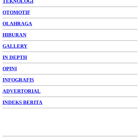
TEKNOLOGI
OTOMOTIF
OLAHRAGA
HIBURAN
GALLERY
IN DEPTH
OPINI
INFOGRAFIS
ADVERTORIAL
INDEKS BERITA
ADVERTORIAL
FOTO
VIDEO
PESONA JAMBI
PESONA
INDONESIA
PESONA DUNIA
CAKRAWALA
HEALTH
PROPERTY
LIFESTYLE
ENTREPRENEURSHIP