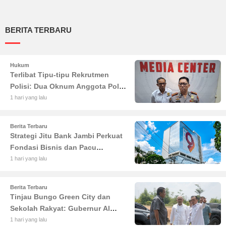
BERITA TERBARU
Hukum
Terlibat Tipu-tipu Rekrutmen
Polisi: Dua Oknum Anggota Polda
Jambi Diciduk Propam
1 hari yang lalu
Berita Terbaru
Strategi Jitu Bank Jambi Perkuat
Fondasi Bisnis dan Pacu
Pertumbuhan Ekonomi Jambi
1 hari yang lalu
Berita Terbaru
Tinjau Bungo Green City dan
Sekolah Rakyat: Gubernur Al
Haris Tekankan Sinergi
1 hari yang lalu