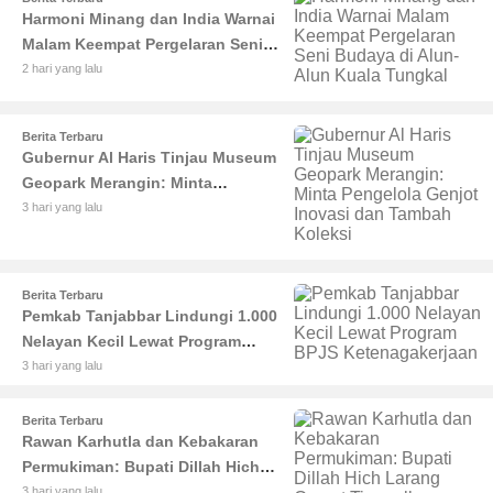
Harmoni Minang dan India Warnai
Malam Keempat Pergelaran Seni
Budaya di Alun-Alun Kuala
2 hari yang lalu
Tungkal
Berita Terbaru
Gubernur Al Haris Tinjau Museum
Geopark Merangin: Minta
Pengelola Genjot Inovasi dan
3 hari yang lalu
Tambah Koleksi
Berita Terbaru
Pemkab Tanjabbar Lindungi 1.000
Nelayan Kecil Lewat Program
BPJS Ketenagakerjaan
3 hari yang lalu
Berita Terbaru
Rawan Karhutla dan Kebakaran
Permukiman: Bupati Dillah Hich
Larang Camat Tinggalkan Wilayah
3 hari yang lalu