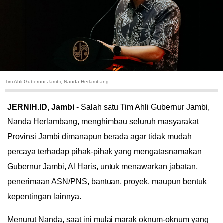
HUKUM
KRIMINAL
KHAZANAH
Tim Ahli Gubernur Jambi, Nanda Herlambang
LEISUR
JERNIH.ID, Jambi
- Salah satu Tim Ahli Gubernur Jambi,
TEKNOLOGI
Nanda Herlambang, menghimbau seluruh masyarakat
Provinsi Jambi dimanapun berada agar tidak mudah
OTOMOTIF
percaya terhadap pihak-pihak yang mengatasnamakan
OLAHRAGA
Gubernur Jambi, Al Haris, untuk menawarkan jabatan,
penerimaan ASN/PNS, bantuan, proyek, maupun bentuk
HIBURAN
kepentingan lainnya.
GALLERY
Menurut Nanda, saat ini mulai marak oknum-oknum yang