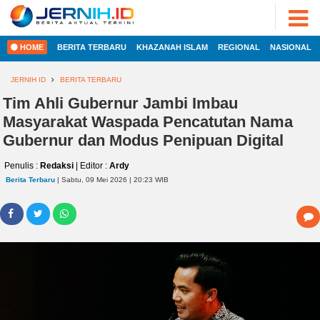
ADVERTORIAL
©
2022
FOTO
JERNIH.ID
HOME
BERITA TERBARU
KHAZANAH ISLAM
REGIONAL
NASIONAL
•
VIDEO
Developed
by
JERNIH ID
BERITA TERBARU
PESONA
JAMBI
Tim Ahli Gubernur Jambi Imbau
HOME
Masyarakat Waspada Pencatutan Nama
PESONA
INDONESIA
Gubernur dan Modus Penipuan Digital
REGIONAL
PESONA
Penulis :
Redaksi
| Editor :
Ardy
DUNIA
Berita Terbaru
| Sabtu, 09 Mei 2026 | 20:23 WIB
NASIONAL
CAKRAWALA
HEALTH
INTERNASIONAL
PROPERTY
EKOBIS
LIFESTYLE
ENTREPRENEURSHIP
POLITIK