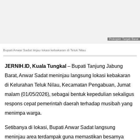
POLITIK
HUKUM
KRIMINAL
Prokopim Tanjab Barat
Bupati Anwar Sadat tinjau lokasi kebakaran di Teluk Nilau
KHAZANAH
JERNIH.ID, Kuala Tungkal
– Bupati Tanjung Jabung
LEISUR
Barat, Anwar Sadat meninjau langsung lokasi kebakaran
di Kelurahan Teluk Nilau, Kecamatan Pengabuan, Jumat
TEKNOLOGI
malam (01/05/2026), sebagai bentuk kepedulian sekaligus
OTOMOTIF
respons cepat pemerintah daerah terhadap musibah yang
menimpa warga.
OLAHRAGA
Setibanya di lokasi, Bupati Anwar Sadat langsung
HIBURAN
meninjau area terdampak guna memastikan besarnya