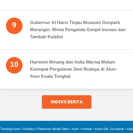
Gubernur Al Haris Tinjau Museum Geopark
9
Merangin: Minta Pengelola Genjot Inovasi dan
Tambah Koleksi
Harmoni Minang dan India Warnai Malam
10
Keempat Pergelaran Seni Budaya di Alun-
Alun Kuala Tungkal
INDEKS BERITA
Tentang Kami
•
Redaksi
•
Pedoman Media Siber
•
Karir
•
Kontak
•
Kode Etik Jurnalistik
•
Hak