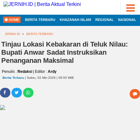
ADVERTORIAL
©
2022
FOTO
JERNIH.ID
HOME
BERITA TERBARU
KHAZANAH ISLAM
REGIONAL
NASIONAL
•
VIDEO
Developed
by
JERNIH ID
BERITA TERBARU
PESONA
Tinjau Lokasi Kebakaran di Teluk Nilau:
JAMBI
Bupati Anwar Sadat Instruksikan
PESONA
INDONESIA
Penanganan Maksimal
HOME
PESONA
Penulis :
Redaksi
| Editor :
Ardy
DUNIA
Berita Terbaru
| Sabtu, 02 Mei 2026 | 09:55 WIB
REGIONAL
CAKRAWALA
HEALTH
NASIONAL
PROPERTY
INTERNASIONAL
LIFESTYLE
ENTREPRENEURSHIP
EKOBIS