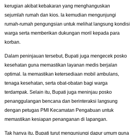
kerugian akibat kebakaran yang menghanguskan
GALLERY
sejumlah rumah dan kios. Ia kemudian mengunjungi
rumah-rumah pengungsian untuk melihat langsung kondisi
IN
DEPTH
warga serta memberikan dukungan moril kepada para
korban.
OPINI
Dalam peninjauan tersebut, Bupati juga mengecek posko
INFOGRAFIS
kesehatan guna memastikan layanan medis berjalan
optimal. Ia memastikan ketersediaan mobil ambulans,
ADVERTORIAL
tenaga kesehatan, serta obat-obatan bagi warga
INDEKS
terdampak. Selain itu, Bupati juga meninjau posko
BERITA
penanggulangan bencana dan berinteraksi langsung
dengan petugas PMI Kecamatan Pengabuan untuk
memastikan kesiapan penanganan di lapangan.
Tak hanya itu, Bupati turut mengunjungi dapur umum guna