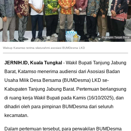
HUKUM
KRIMINAL
KHAZANAH
Prokopim Tanjab Barat
Wabup Katamso terima silaturahmi asosiasi BUMDesma LKD
LEISUR
JERNIH.ID, Kuala Tungkal
- Wakil Bupati Tanjung Jabung
TEKNOLOGI
Barat, Katamso menerima audiensi dari Asosiasi Badan
Usaha Milik Desa Bersama (BUMDesma) LKD se-
OTOMOTIF
Kabupaten Tanjung Jabung Barat. Pertemuan berlangsung
OLAHRAGA
di ruang kerja Wakil Bupati pada Kamis (16/10/2025), dan
dihadiri oleh para pimpinan BUMDesma dari seluruh
HIBURAN
kecamatan.
GALLERY
Dalam pertemuan tersebut, para perwakilan BUMDesma