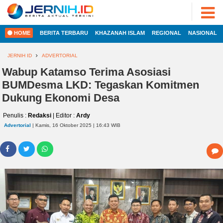
ADVERTORIAL
©
2022
FOTO
JERNIH.ID
HOME
BERITA TERBARU
KHAZANAH ISLAM
REGIONAL
NASIONAL
•
VIDEO
Developed
by
JERNIH ID
ADVERTORIAL
PESONA
JAMBI
Wabup Katamso Terima Asosiasi
HOME
BUMDesma LKD: Tegaskan Komitmen
PESONA
INDONESIA
Dukung Ekonomi Desa
REGIONAL
PESONA
Penulis :
Redaksi
| Editor :
Ardy
DUNIA
Advertorial
| Kamis, 16 Oktober 2025 | 16:43 WIB
NASIONAL
CAKRAWALA
HEALTH
INTERNASIONAL
PROPERTY
EKOBIS
LIFESTYLE
ENTREPRENEURSHIP
POLITIK