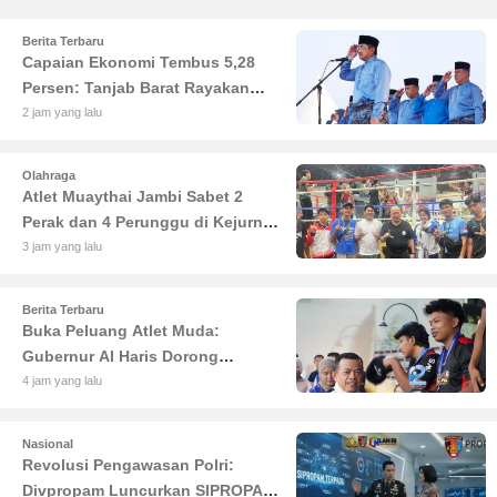
Berita Terbaru
Capaian Ekonomi Tembus 5,28
Persen: Tanjab Barat Rayakan
HUT ke-61 dengan Deretan
2 jam yang lalu
Prestasi Lurah dan Desa
Olahraga
Atlet Muaythai Jambi Sabet 2
Perak dan 4 Perunggu di Kejurnas
IMC 2026 Bekasi
3 jam yang lalu
Berita Terbaru
Buka Peluang Atlet Muda:
Gubernur Al Haris Dorong
Turnamen Padel Piala Ketua DPRD
4 jam yang lalu
Jadi Agenda Rutin
Nasional
Revolusi Pengawasan Polri:
Divpropam Luncurkan SIPROPAM