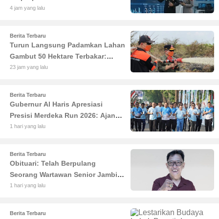
Terpadu Berbasis AI untuk
4 jam yang lalu
Transparansi Maksimal
Berita Terbaru
Turun Langsung Padamkan Lahan
Gambut 50 Hektare Terbakar:
Gubernur Al Haris Minta Desa di
23 jam yang lalu
Jambi Siaga Karhutla
Berita Terbaru
Gubernur Al Haris Apresiasi
Presisi Merdeka Run 2026: Ajang
Olahraga yang Gerakkan UMKM
1 hari yang lalu
Jambi
Berita Terbaru
Obituari: Telah Berpulang
Seorang Wartawan Senior Jambi
Hery Farmansyah atau Hery
1 hari yang lalu
Rawas
Berita Terbaru