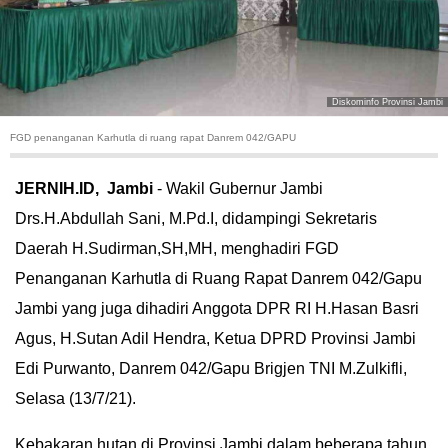
HUKUM
KRIMINAL
Diskominfo Provinsi Jambi
KHAZANAH
FGD penanganan Karhutla di ruang rapat Danrem 042/GAPU
LEISUR
JERNIH.ID, Jambi
- Wakil Gubernur Jambi
Drs.H.Abdullah Sani, M.Pd.I, didampingi Sekretaris
TEKNOLOGI
Daerah H.Sudirman,SH,MH, menghadiri FGD
OTOMOTIF
Penanganan Karhutla di Ruang Rapat Danrem 042/Gapu
Jambi yang juga dihadiri Anggota DPR RI H.Hasan Basri
OLAHRAGA
Agus, H.Sutan Adil Hendra, Ketua DPRD Provinsi Jambi
Edi Purwanto, Danrem 042/Gapu Brigjen TNI M.Zulkifli,
HIBURAN
Selasa (13/7/21).
GALLERY
Kebakaran hutan di Provinsi Jambi dalam beberapa tahun