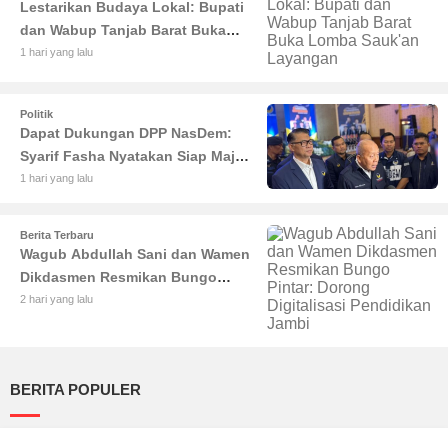
Lestarikan Budaya Lokal: Bupati
dan Wabup Tanjab Barat Buka
Lomba Sauk'an Layangan
1 hari yang lalu
Politik
Dapat Dukungan DPP NasDem:
Syarif Fasha Nyatakan Siap Maju
di Pilgub Jambi
1 hari yang lalu
Berita Terbaru
Wagub Abdullah Sani dan Wamen
Dikdasmen Resmikan Bungo
Pintar: Dorong Digitalisasi
2 hari yang lalu
Pendidikan Jambi
BERITA POPULER