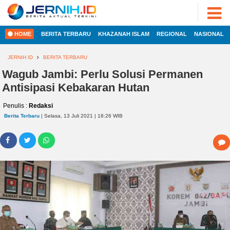
ADVERTORIAL
©
2022
FOTO
JERNIH.ID
HOME
BERITA TERBARU
KHAZANAH ISLAM
REGIONAL
NASIONAL
•
VIDEO
Developed
by
JERNIH ID
BERITA TERBARU
PESONA
JAMBI
Wagub Jambi: Perlu Solusi Permanen
HOME
Antisipasi Kebakaran Hutan
PESONA
INDONESIA
Penulis :
Redaksi
REGIONAL
PESONA
Berita Terbaru
| Selasa, 13 Juli 2021 | 18:26 WIB
DUNIA
NASIONAL
CAKRAWALA
HEALTH
INTERNASIONAL
PROPERTY
EKOBIS
LIFESTYLE
ENTREPRENEURSHIP
POLITIK