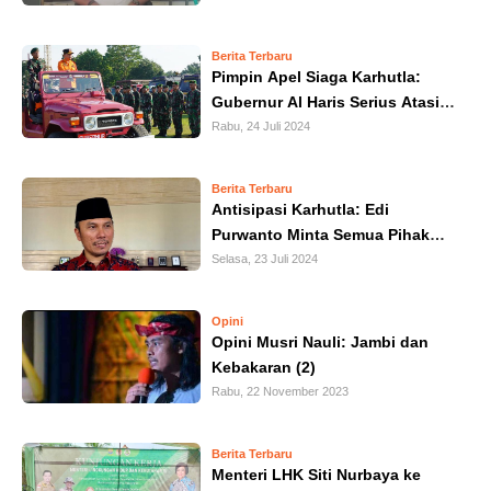
HUKUM
Berita Terbaru
Pimpin Apel Siaga Karhutla:
KRIMINAL
Gubernur Al Haris Serius Atasi
Karhutla
Rabu, 24 Juli 2024
KHAZANAH
LEISUR
Berita Terbaru
Antisipasi Karhutla: Edi
Purwanto Minta Semua Pihak
TEKNOLOGI
Sinergitas dan Komitmen
Selasa, 23 Juli 2024
OTOMOTIF
Opini
Opini Musri Nauli: Jambi dan
OLAHRAGA
Kebakaran (2)
Rabu, 22 November 2023
HIBURAN
Berita Terbaru
GALLERY
Menteri LHK Siti Nurbaya ke