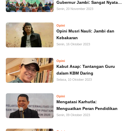
Gubernur Jambi: Sangat Nyata
IN
Jambi Berhasil Mengendalikan
Senin, 20 November 2023
DEPTH
Karhutla
Opini
OPINI
Opini Musri Nauli: Jambi dan
Kebakaran
INFOGRAFIS
Senin, 16 Oktober 2023
ADVERTORIAL
Opini
Kabut Asap: Tantangan Guru
dalam KBM Daring
INDEKS
BERITA
Selasa, 10 Oktober 2023
Opini
Mengatasi Karhutla:
Menguatkan Peran Pendidikan
Senin, 09 Oktober 2023