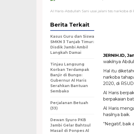
Al Haris-Abdullah Sani usai jalani tes narkoba
Berita Terkait
Kasus Guru dan Siswa
SMKN 3 Tanjab Timur:
Disdik Jambi Ambil
Langkah Damai
JERNIH.ID, Ja
wakilnya Abdul
Tinjau Langsung
Korban Terdampak
Hal itu diketa
Banjir di Bungo:
narkoba tahap
Gubernur Al Haris
2020, di RSUD
Serahkan Bantuan
Sembako
Al Haris berpa
berpakaian bati
Perjalanan Betuah
Al Haris mengat
(33)
hasilnya baik.
Dewan Syuro PKB
“Negatif, baik 
Jambi Gelar Bahtsul
Masail di Ponpes Al