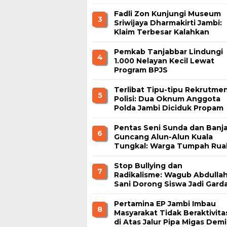
Bahaya Judi Online dan
Radikalisme
Fadli Zon Kunjungi Museum
3
Sriwijaya Dharmakirti Jambi:
Klaim Terbesar Kalahkan
Borobudur dan Prambanan
Pemkab Tanjabbar Lindungi
4
1.000 Nelayan Kecil Lewat
Program BPJS
Ketenagakerjaan
Terlibat Tipu-tipu Rekrutme
5
Polisi: Dua Oknum Anggota
Polda Jambi Diciduk Propam
Pentas Seni Sunda dan Banja
6
Guncang Alun-Alun Kuala
Tungkal: Warga Tumpah Rua
Nikmati Kuliner Gratis
Stop Bullying dan
7
Radikalisme: Wagub Abdulla
Sani Dorong Siswa Jadi Gard
Terdepan Bangsa
Pertamina EP Jambi Imbau
8
Masyarakat Tidak Beraktivita
di Atas Jalur Pipa Migas Demi