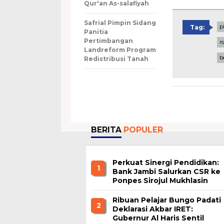
Qur'an As-salafiyah
Safrial Pimpin Sidang
p
Tag:
Panitia
Pertimbangan
r
Landreform Program
b
Redistribusi Tanah
BERITA
POPULER
Perkuat Sinergi Pendidikan:
1
Bank Jambi Salurkan CSR ke
Ponpes Sirojul Mukhlasin
Jambi
Ribuan Pelajar Bungo Padati
2
Deklarasi Akbar IRET:
Gubernur Al Haris Sentil