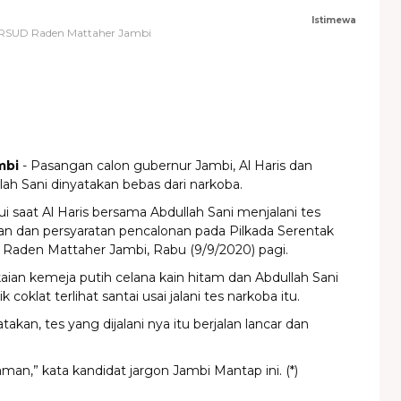
Istimewa
 di RSUD Raden Mattaher Jambi
mbi
- Pasangan calon gubernur Jambi, Al Haris dan
lah Sani dinyatakan bebas dari narkoba.
hui saat Al Haris bersama Abdullah Sani menjalani tes
an dan persyaratan pencalonan pada Pilkada Serentak
 Raden Mattaher Jambi, Rabu (9/9/2020) pagi.
kaian kemeja putih celana kain hitam dan Abdullah Sani
k coklat terlihat santai usai jalani tes narkoba itu.
akan, tes yang dijalani nya itu berjalan lancar dan
aman,” kata kandidat jargon Jambi Mantap ini. (*)