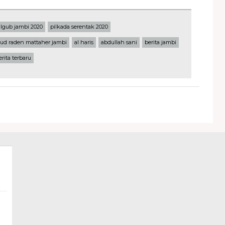
ilgub jambi 2020
pilkada serentak 2020
sud raden mattaher jambi
al haris
abdullah sani
berita jambi
erita terbaru