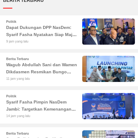
BERITA TERBARU
Politik
Dapat Dukungan DPP NasDem:
Syarif Fasha Nyatakan Siap Maju
di Pilgub Jambi
9 jam yang lalu
Berita Terbaru
Wagub Abdullah Sani dan Wamen
Dikdasmen Resmikan Bungo
Pintar: Dorong Digitalisasi
11 jam yang lalu
Pendidikan Jambi
Politik
Syarif Fasha Pimpin NasDem
Jambi: Targetkan Kemenangan
Besar di Pemilu 2029
14 jam yang lalu
Berita Terbaru