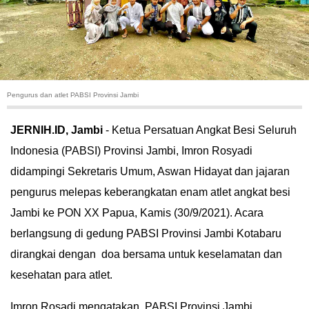
HUKUM
KRIMINAL
KHAZANAH
Pengurus dan atlet PABSI Provinsi Jambi
LEISUR
JERNIH.ID, Jambi
- Ketua Persatuan Angkat Besi Seluruh
Indonesia (PABSI) Provinsi Jambi, Imron Rosyadi
TEKNOLOGI
didampingi Sekretaris Umum, Aswan Hidayat dan jajaran
OTOMOTIF
pengurus melepas keberangkatan enam atlet angkat besi
Jambi ke PON XX Papua, Kamis (30/9/2021). Acara
OLAHRAGA
berlangsung di gedung PABSI Provinsi Jambi Kotabaru
dirangkai dengan doa bersama untuk keselamatan dan
HIBURAN
kesehatan para atlet.
GALLERY
Imron Rosadi mengatakan, PABSI Provinsi Jambi