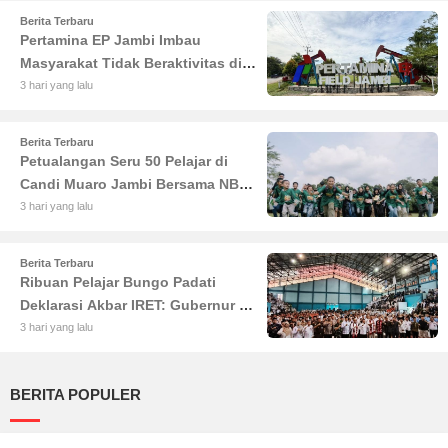
Berita Terbaru
Pertamina EP Jambi Imbau
Masyarakat Tidak Beraktivitas di
Atas Jalur Pipa Migas Demi
3 hari yang lalu
Keselamatan Bersama
Berita Terbaru
Petualangan Seru 50 Pelajar di
Candi Muaro Jambi Bersama NBT
Coal Group
3 hari yang lalu
Berita Terbaru
Ribuan Pelajar Bungo Padati
Deklarasi Akbar IRET: Gubernur Al
Haris Sentil Bahaya Judi Online
3 hari yang lalu
dan Radikalisme
BERITA POPULER