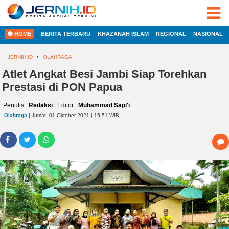
ADVERTORIAL
©
2022
FOTO
JERNIH.ID
HOME
BERITA TERBARU
KHAZANAH ISLAM
REGIONAL
NASIONAL
•
VIDEO
Developed
by
JERNIH ID
OLAHRAGA
PESONA
JAMBI
Atlet Angkat Besi Jambi Siap Torehkan
HOME
Prestasi di PON Papua
PESONA
INDONESIA
Penulis :
Redaksi
| Editor :
Muhammad Sapi'i
REGIONAL
PESONA
Olahraga
| Jumat, 01 Oktober 2021 | 15:51 WIB
DUNIA
NASIONAL
CAKRAWALA
HEALTH
INTERNASIONAL
PROPERTY
EKOBIS
LIFESTYLE
ENTREPRENEURSHIP
POLITIK