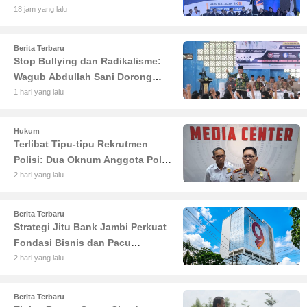
Besar di Pemilu 2029
18 jam yang lalu
Berita Terbaru
Stop Bullying dan Radikalisme:
Wagub Abdullah Sani Dorong
Siswa Jadi Garda Terdepan
1 hari yang lalu
Bangsa
Hukum
Terlibat Tipu-tipu Rekrutmen
Polisi: Dua Oknum Anggota Polda
Jambi Diciduk Propam
2 hari yang lalu
Berita Terbaru
Strategi Jitu Bank Jambi Perkuat
Fondasi Bisnis dan Pacu
Pertumbuhan Ekonomi Jambi
2 hari yang lalu
Berita Terbaru