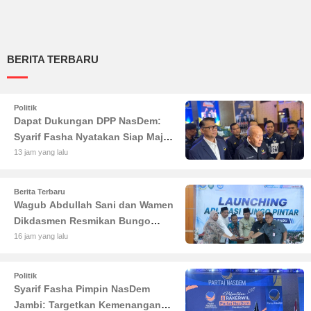
BERITA TERBARU
Politik
Dapat Dukungan DPP NasDem:
Syarif Fasha Nyatakan Siap Maju
di Pilgub Jambi
13 jam yang lalu
Berita Terbaru
Wagub Abdullah Sani dan Wamen
Dikdasmen Resmikan Bungo
Pintar: Dorong Digitalisasi
16 jam yang lalu
Pendidikan Jambi
Politik
Syarif Fasha Pimpin NasDem
Jambi: Targetkan Kemenangan