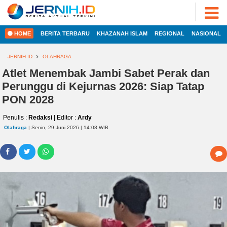
ADVERTORIAL
©
2022
FOTO
JERNIH.ID
HOME
BERITA TERBARU
KHAZANAH ISLAM
REGIONAL
NASIONAL
•
VIDEO
Developed
by
JERNIH ID
OLAHRAGA
PESONA
JAMBI
Atlet Menembak Jambi Sabet Perak dan
HOME
Perunggu di Kejurnas 2026: Siap Tatap
PESONA
INDONESIA
PON 2028
REGIONAL
PESONA
Penulis :
Redaksi
| Editor :
Ardy
DUNIA
Olahraga
| Senin, 29 Juni 2026 | 14:08 WIB
NASIONAL
CAKRAWALA
HEALTH
INTERNASIONAL
PROPERTY
EKOBIS
LIFESTYLE
ENTREPRENEURSHIP
POLITIK