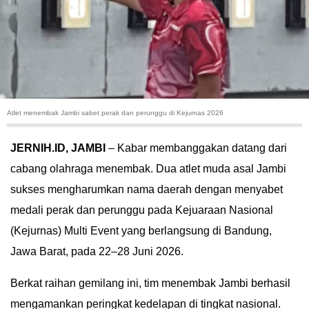
HUKUM
KRIMINAL
KHAZANAH
Atlet menembak Jambi sabet perak dan perunggu di Kejurnas 2026
LEISUR
JERNIH.ID, ​JAMBI
– Kabar membanggakan datang dari
TEKNOLOGI
cabang olahraga menembak. Dua atlet muda asal Jambi
sukses mengharumkan nama daerah dengan menyabet
OTOMOTIF
medali perak dan perunggu pada Kejuaraan Nasional
OLAHRAGA
(Kejurnas) Multi Event yang berlangsung di Bandung,
Jawa Barat, pada 22–28 Juni 2026.
HIBURAN
​Berkat raihan gemilang ini, tim menembak Jambi berhasil
GALLERY
mengamankan peringkat kedelapan di tingkat nasional.