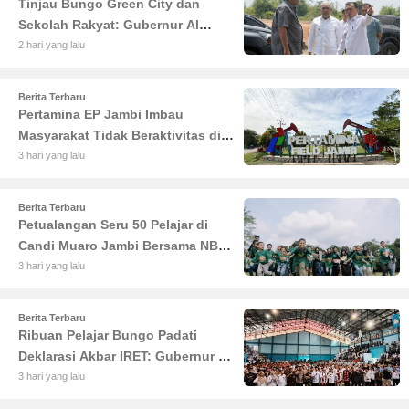
Tinjau Bungo Green City dan
Sekolah Rakyat: Gubernur Al
Haris Tekankan Sinergi
2 hari yang lalu
Pendidikan dan Infrastruktur
Berita Terbaru
Pertamina EP Jambi Imbau
Masyarakat Tidak Beraktivitas di
Atas Jalur Pipa Migas Demi
3 hari yang lalu
Keselamatan Bersama
Berita Terbaru
Petualangan Seru 50 Pelajar di
Candi Muaro Jambi Bersama NBT
Coal Group
3 hari yang lalu
Berita Terbaru
Ribuan Pelajar Bungo Padati
Deklarasi Akbar IRET: Gubernur Al
Haris Sentil Bahaya Judi Online
3 hari yang lalu
dan Radikalisme