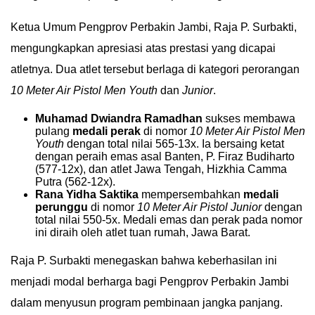
IN
​Ketua Umum Pengprov Perbakin Jambi, Raja P. Surbakti,
DEPTH
mengungkapkan apresiasi atas prestasi yang dicapai
atletnya. Dua atlet tersebut berlaga di kategori perorangan
OPINI
10 Meter Air Pistol Men Youth
dan
Junior
.
INFOGRAFIS
Muhamad Dwiandra Ramadhan
sukses membawa
pulang
medali perak
di nomor
10 Meter Air Pistol Men
ADVERTORIAL
Youth
dengan total nilai 565-13x. Ia bersaing ketat
dengan peraih emas asal Banten, P. Firaz Budiharto
(577-12x), dan atlet Jawa Tengah, Hizkhia Camma
INDEKS
Putra (562-12x).
BERITA
Rana Yidha Saktika
mempersembahkan
medali
perunggu
di nomor
10 Meter Air Pistol Junior
dengan
total nilai 550-5x. Medali emas dan perak pada nomor
ini diraih oleh atlet tuan rumah, Jawa Barat.
​Raja P. Surbakti menegaskan bahwa keberhasilan ini
menjadi modal berharga bagi Pengprov Perbakin Jambi
dalam menyusun program pembinaan jangka panjang.