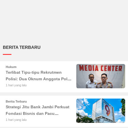
BERITA TERBARU
Hukum
Terlibat Tipu-tipu Rekrutmen
Polisi: Dua Oknum Anggota Polda
Jambi Diciduk Propam
1 hari yang lalu
Berita Terbaru
Strategi Jitu Bank Jambi Perkuat
Fondasi Bisnis dan Pacu
Pertumbuhan Ekonomi Jambi
1 hari yang lalu