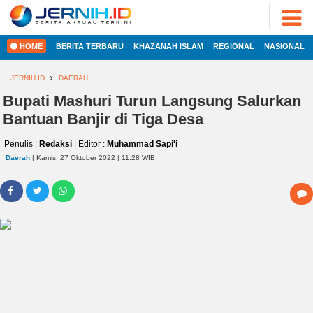
ADVERTORIAL
©
2022
FOTO
JERNIH.ID
HOME
BERITA TERBARU
KHAZANAH ISLAM
REGIONAL
NASIONAL
•
VIDEO
Developed
by
JERNIH ID
DAERAH
PESONA
JAMBI
Bupati Mashuri Turun Langsung Salurkan
HOME
Bantuan Banjir di Tiga Desa
PESONA
INDONESIA
Penulis :
Redaksi
| Editor :
Muhammad Sapi'i
REGIONAL
PESONA
Daerah
| Kamis, 27 Oktober 2022 | 11:28 WIB
DUNIA
NASIONAL
CAKRAWALA
HEALTH
INTERNASIONAL
PROPERTY
EKOBIS
LIFESTYLE
ENTREPRENEURSHIP
POLITIK