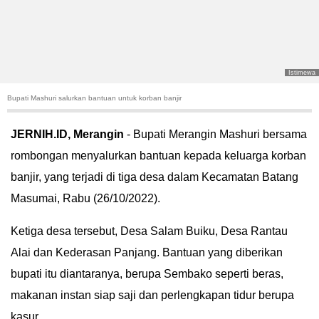
HUKUM
KRIMINAL
Istimewa
KHAZANAH
Bupati Mashuri salurkan bantuan untuk korban banjir
LEISUR
JERNIH.ID, Merangin
- Bupati Merangin Mashuri bersama
rombongan menyalurkan bantuan kepada keluarga korban
TEKNOLOGI
banjir, yang terjadi di tiga desa dalam Kecamatan Batang
OTOMOTIF
Masumai, Rabu (26/10/2022).
Ketiga desa tersebut, Desa Salam Buiku, Desa Rantau
OLAHRAGA
Alai dan Kederasan Panjang. Bantuan yang diberikan
HIBURAN
bupati itu diantaranya, berupa Sembako seperti beras,
makanan instan siap saji dan perlengkapan tidur berupa
GALLERY
kasur.