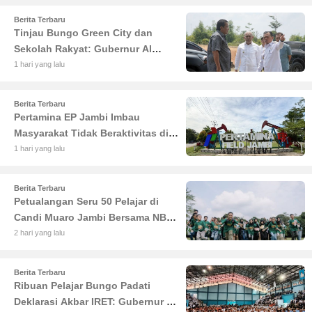
Berita Terbaru
Tinjau Bungo Green City dan
Sekolah Rakyat: Gubernur Al
Haris Tekankan Sinergi
1 hari yang lalu
Pendidikan dan Infrastruktur
Berita Terbaru
Pertamina EP Jambi Imbau
Masyarakat Tidak Beraktivitas di
Atas Jalur Pipa Migas Demi
1 hari yang lalu
Keselamatan Bersama
Berita Terbaru
Petualangan Seru 50 Pelajar di
Candi Muaro Jambi Bersama NBT
Coal Group
2 hari yang lalu
Berita Terbaru
Ribuan Pelajar Bungo Padati
Deklarasi Akbar IRET: Gubernur Al