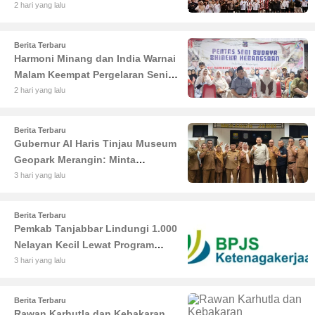
Haris Sentil Bahaya Judi Online
2 hari yang lalu
dan Radikalisme
Berita Terbaru
Harmoni Minang dan India Warnai
Malam Keempat Pergelaran Seni
Budaya di Alun-Alun Kuala
2 hari yang lalu
Tungkal
Berita Terbaru
Gubernur Al Haris Tinjau Museum
Geopark Merangin: Minta
Pengelola Genjot Inovasi dan
3 hari yang lalu
Tambah Koleksi
Berita Terbaru
Pemkab Tanjabbar Lindungi 1.000
Nelayan Kecil Lewat Program
BPJS Ketenagakerjaan
3 hari yang lalu
Berita Terbaru
Rawan Karhutla dan Kebakaran