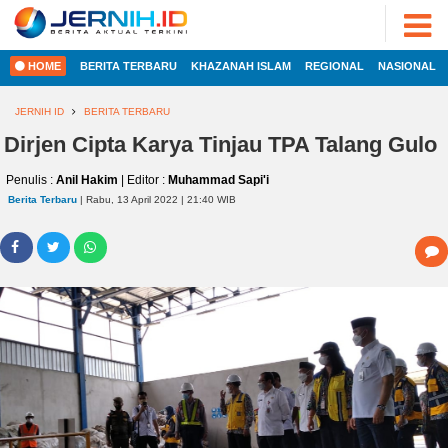
ADVERTORIAL
©
2022
FOTO
JERNIH.ID
HOME
BERITA TERBARU
KHAZANAH ISLAM
REGIONAL
NASIONAL
•
VIDEO
Developed
by
JERNIH ID
BERITA TERBARU
PESONA
JAMBI
Dirjen Cipta Karya Tinjau TPA Talang Gulo
HOME
PESONA
Penulis :
Anil Hakim
| Editor :
Muhammad Sapi'i
INDONESIA
Berita Terbaru
| Rabu, 13 April 2022 | 21:40 WIB
REGIONAL
PESONA
DUNIA
NASIONAL
CAKRAWALA
HEALTH
INTERNASIONAL
PROPERTY
EKOBIS
LIFESTYLE
ENTREPRENEURSHIP
POLITIK