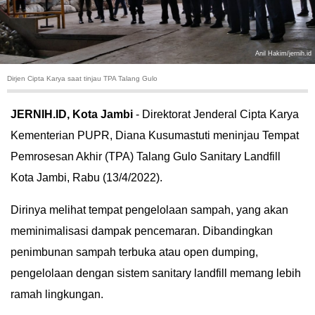
HUKUM
KRIMINAL
Anil Hakim/jernih.id
Dirjen Cipta Karya saat tinjau TPA Talang Gulo
KHAZANAH
JERNIH.ID, Kota Jambi
- Direktorat Jenderal Cipta Karya
LEISUR
Kementerian PUPR, Diana Kusumastuti meninjau Tempat
Pemrosesan Akhir (TPA) Talang Gulo Sanitary Landfill
TEKNOLOGI
Kota Jambi, Rabu (13/4/2022).
OTOMOTIF
Dirinya melihat tempat pengelolaan sampah, yang akan
OLAHRAGA
meminimalisasi dampak pencemaran. Dibandingkan
penimbunan sampah terbuka atau open dumping,
HIBURAN
pengelolaan dengan sistem sanitary landfill memang lebih
ramah lingkungan.
GALLERY