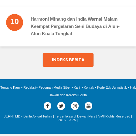
Harmoni Minang dan India Warnai Malam
10
Keempat Pergelaran Seni Budaya di Alun-
Alun Kuala Tungkal
INDEKS BERITA
Tentang Kami
•
Redaksi
•
Pedoman Media Siber
•
Karir
•
Kontak
•
Kode Etik Jurnalistik
•
Hak
Jawab dan Koreksi Berita
JERNIH.ID - Berita Aktual Terkini | Terverifikasi di Dewan Pers | © All Rights Reserved |
2016 - 2025 |