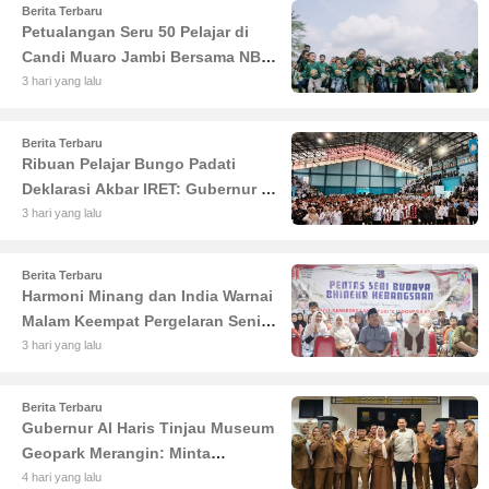
Berita Terbaru
Petualangan Seru 50 Pelajar di
Candi Muaro Jambi Bersama NBT
Coal Group
3 hari yang lalu
Berita Terbaru
Ribuan Pelajar Bungo Padati
Deklarasi Akbar IRET: Gubernur Al
Haris Sentil Bahaya Judi Online
3 hari yang lalu
dan Radikalisme
Berita Terbaru
Harmoni Minang dan India Warnai
Malam Keempat Pergelaran Seni
Budaya di Alun-Alun Kuala
3 hari yang lalu
Tungkal
Berita Terbaru
Gubernur Al Haris Tinjau Museum
Geopark Merangin: Minta
Pengelola Genjot Inovasi dan
4 hari yang lalu