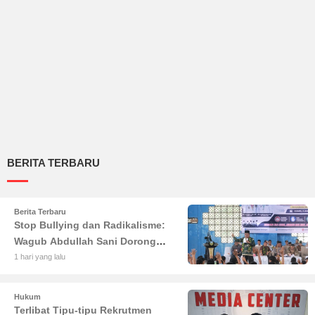
BERITA TERBARU
Berita Terbaru
Stop Bullying dan Radikalisme:
Wagub Abdullah Sani Dorong
Siswa Jadi Garda Terdepan
1 hari yang lalu
Bangsa
Hukum
Terlibat Tipu-tipu Rekrutmen