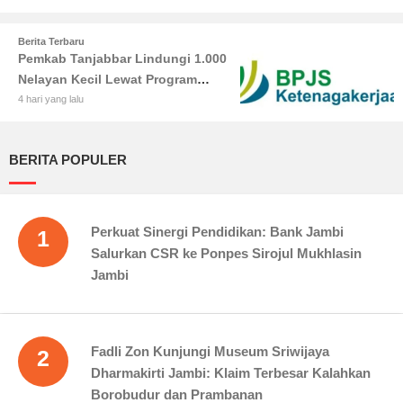
Tambah Koleksi
Berita Terbaru
Pemkab Tanjabbar Lindungi 1.000
Nelayan Kecil Lewat Program
BPJS Ketenagakerjaan
4 hari yang lalu
BERITA POPULER
Perkuat Sinergi Pendidikan: Bank Jambi
1
Salurkan CSR ke Ponpes Sirojul Mukhlasin
Jambi
Fadli Zon Kunjungi Museum Sriwijaya
2
Dharmakirti Jambi: Klaim Terbesar Kalahkan
Borobudur dan Prambanan