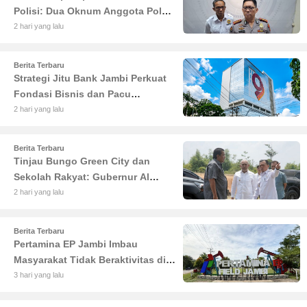
Polisi: Dua Oknum Anggota Polda
Jambi Diciduk Propam
2 hari yang lalu
Berita Terbaru
Strategi Jitu Bank Jambi Perkuat
Fondasi Bisnis dan Pacu
Pertumbuhan Ekonomi Jambi
2 hari yang lalu
Berita Terbaru
Tinjau Bungo Green City dan
Sekolah Rakyat: Gubernur Al
Haris Tekankan Sinergi
2 hari yang lalu
Pendidikan dan Infrastruktur
Berita Terbaru
Pertamina EP Jambi Imbau
Masyarakat Tidak Beraktivitas di
Atas Jalur Pipa Migas Demi
3 hari yang lalu
Keselamatan Bersama